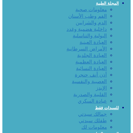
المجلة الطبية
معلومات صحية
الفم وطب الأسنان
الدم والشرايين
داخلية هضمية وغدد
البولية والتناسلية
العيادة العينية
الأمراض السرطانية
العيادة الجلدية
العيادة العظمية
العيادة النسائية
أذن أنف حنجرة
العصبية والنفسية
الإيدز
القلبية والصدرية
عيادة السكري
للسيدات فقط
جمالك سيدتي
طفلك سيدتي
معلومات لك