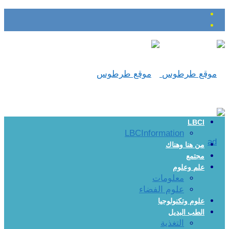
LBCI
LBCInformation
من هنا وهناك
مجتمع
علم وعلوم
معلومات
علوم الفضاء
علوم وتكنولوجيا
الطب البديل
التغذية