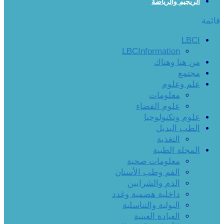
الريجيم والرياضة
قائمة
LBCI
LBCInformation
من هنا وهناك
مجتمع
علم وعلوم
معلومات
علوم الفضاء
علوم وتكنولوجيا
الطب البديل
التغذية
المجلة الطبية
معلومات صحية
الفم وطب الأسنان
الدم والشرايين
داخلية هضمية وغدد
البولية والتناسلية
العيادة العينية