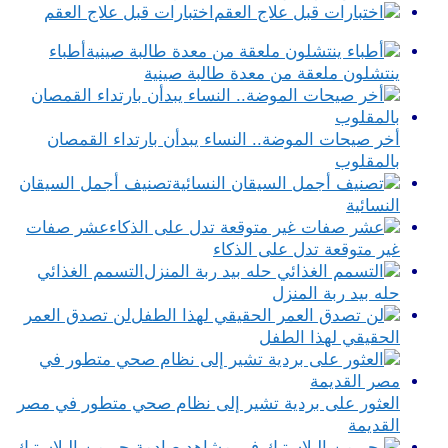
اختبارات قبل علاج العقم
أطباء
ينتشلون ملعقة من معدة طالبة صينية
أخر صيحات الموضة.. النساء يبدأن بارتداء القمصان
بالمقلوب
تصنيف أجمل السيقان
النسائية
عشر صفات
غير متوقعة تدل على الذكاء
التسمم الغذائي
حله بيد ربة المنزل
لن تصدق العمر
الحقيقي لهذا الطفل
العثور على بردية تشير إلى نظام صحي متطور في مصر
القديمة
بحر من البلاستيك