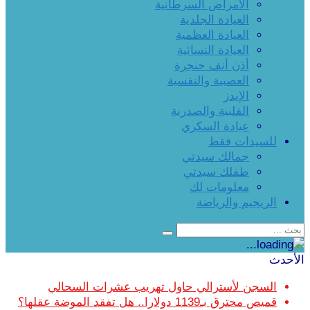
الأمراض السرطانية
العيادة الجلدية
العيادة العظمية
العيادة النسائية
أذن أنف حنجرة
العصبية والنفسية
الإيدز
القلبية والصدرية
عيادة السكري
للسيدات فقط
جمالك سيدتي
طفلك سيدتي
معلومات لك
الريجيم والرياضة
الأحدث
السجن لأسترالي حاول تهريب عشرات السحالي
قميص محترق بـ1139 دولارا.. هل تفقد الموضة عقلها؟