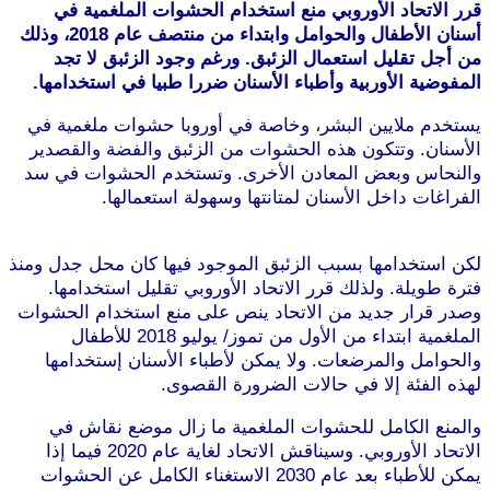
قرر الاتحاد الأوروبي منع استخدام الحشوات الملغمية في
أسنان الأطفال والحوامل وابتداء من منتصف عام 2018، وذلك
من أجل تقليل استعمال الزئبق. ورغم وجود الزئبق لا تجد
المفوضية الأوربية وأطباء الأسنان ضررا طبيا في استخدامها.
يستخدم ملايين البشر، وخاصة في أوروبا حشوات ملغمية في
الأسنان. وتتكون هذه الحشوات من الزئبق والفضة والقصدير
والنحاس وبعض المعادن الأخرى. وتستخدم الحشوات في سد
الفراغات داخل الأسنان لمتانتها وسهولة استعمالها.
موقع
طرطوس
لكن استخدامها بسبب الزئبق الموجود فيها كان محل جدل ومنذ
فترة طويلة. ولذلك قرر الاتحاد الأوروبي تقليل استخدامها.
وصدر قرار جديد من الاتحاد ينص على منع استخدام الحشوات
الملغمية ابتداء من الأول من تموز/ يوليو 2018 للأطفال
والحوامل والمرضعات. ولا يمكن لأطباء الأسنان إستخدامها
لهذه الفئة إلا في حالات الضرورة القصوى.
موقع طرطوس
والمنع الكامل للحشوات الملغمية ما زال موضع نقاش في
الاتحاد الأوروبي. وسيناقش الاتحاد لغاية عام 2020 فيما إذا
يمكن للأطباء بعد عام 2030 الاستغناء الكامل عن الحشوات