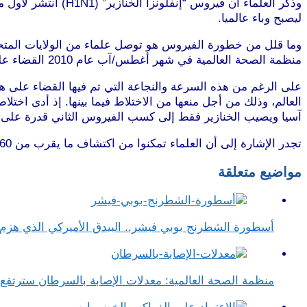
وذكر العلماء أن في
ليصبح وباء عالميا.
منظمة الصحة العالمية في شهر أغطس/آب عام 2010 القضاء على الفيروس”H1N1” بشكل كامل.
على الرغم من هذه السرعة والنجاعة التي تم فيها القضاء على ه
آسيا ويصيب الخنازير فقط إلى كسب الفيروس الثاني قدرة على إص
تجدر الإشارة إلى أن العلماء تمكنوا من اكتشاف ما يقرب من 60 فيروسا من سلالة “H1N1” إلى حد الآن.
مواضيع متعلقة
أسطورة الشطرنج بوبي فيشر.. البيدق الأميركي الذي هز
منظمة الصحة العالمية: معدلات الإصابة بالسرطان سترتف