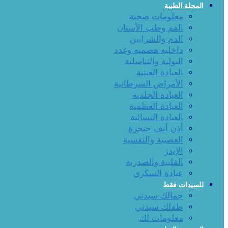
المجلة الطبية
معلومات صحية
الفم وطب الأسنان
الدم والشرايين
داخلية هضمية وغدد
البولية والتناسلية
العيادة العينية
الأمراض السرطانية
العيادة الجلدية
العيادة العظمية
العيادة النسائية
أذن أنف حنجرة
العصبية والنفسية
الإيدز
القلبية والصدرية
عيادة السكري
للسيدات فقط
جمالك سيدتي
طفلك سيدتي
معلومات لك