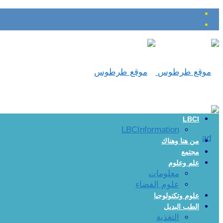
LBCI
LBCInformation
من هنا وهناك
مجتمع
علم وعلوم
معلومات
علوم الفضاء
علوم وتكنولوجيا
الطب البديل
التغذية