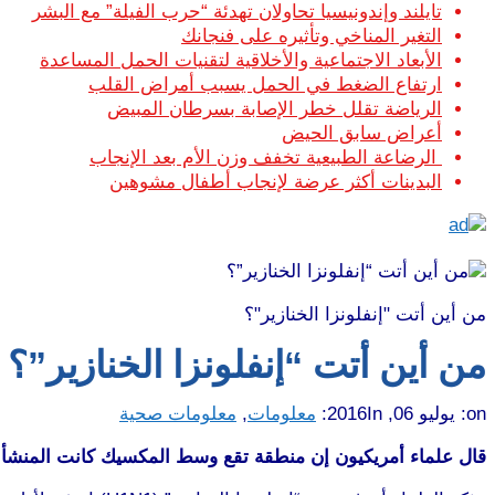
تايلند وإندونيسيا تحاولان تهدئة “حرب الفيلة” مع البشر
التغير المناخي وتأثيره على فنجانك
الأبعاد الاجتماعية والأخلاقية لتقنيات الحمل المساعدة
ارتفاع الضغط في الحمل يسبب أمراض القلب
الرياضة تقلل خطر الإصابة بسرطان المبيض
أعراض سابق الحيض
الرضاعة الطبيعية تخفف وزن الأم بعد الإنجاب
البدينات أكثر عرضة لإنجاب أطفال مشوهين
من أين أتت "إنفلونزا الخنازير"؟
من أين أتت “إنفلونزا الخنازير”؟
on:
يوليو 06, 2016
In:
معلومات
,
معلومات صحية
قال علماء أمريكيون إن منطقة تقع وسط المكسيك كانت المنشأ الأول لإنفلونزا الخنازير التي ا