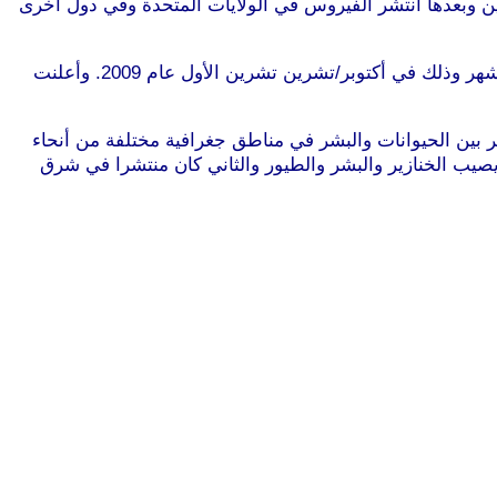
ن يصيب السكان المحليين وبعدها انتشر الفيروس في الولايات المتحدة وفي دول أخرى
وما قلل من خطورة الفيروس هو توصل علماء من الولايات المتحدة الأمريكية للقاح ضد “H1N1″ في مدة قياسية تمثلت في ستة أشهر وذلك في أكتوبر/تشرين تشرين الأول عام 2009. وأعلنت
ر بين الحيوانات والبشر في مناطق جغرافية مختلفة من أنحاء
ط بين فيروسين من سلالة “H1N1” أحدهما كان منتشرا في أمريكا يصيب الخنازير والبشر والطيور والثاني كان منتشرا في شرق