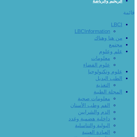
الريجيم والرياضة
قائمة
LBCI
LBCInformation
من هنا وهناك
مجتمع
علم وعلوم
معلومات
علوم الفضاء
علوم وتكنولوجيا
الطب البديل
التغذية
المجلة الطبية
معلومات صحية
الفم وطب الأسنان
الدم والشرايين
داخلية هضمية وغدد
البولية والتناسلية
العيادة العينية