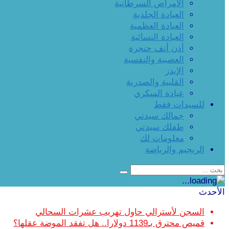
الأمراض السرطانية
العيادة الجلدية
العيادة العظمية
العيادة النسائية
أذن أنف حنجرة
العصبية والنفسية
الإيدز
القلبية والصدرية
عيادة السكري
للسيدات فقط
جمالك سيدتي
طفلك سيدتي
معلومات لك
الريجيم والرياضة
الأحدث
السجن لأسترالي حاول تهريب عشرات السحالي
قميص محترق بـ1139 دولارا.. هل تفقد الموضة عقلها؟