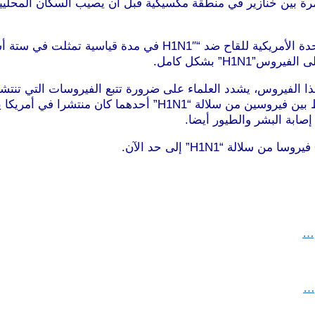
روس “إنفلونزا الخنازير” (H1N1) انتشر لأول مرة بين خنازير في منطقة مكسيكية قبل أ
ذا الفيروس، يشدد العلماء على ضرورة تتبع الفيروسات التي تنتش
العالم، وذلك من أجل منعها من الاختلاط فيما بينها. إذ أدى اختلا
ابة البشر والطيور أيضا.
م…
ع…