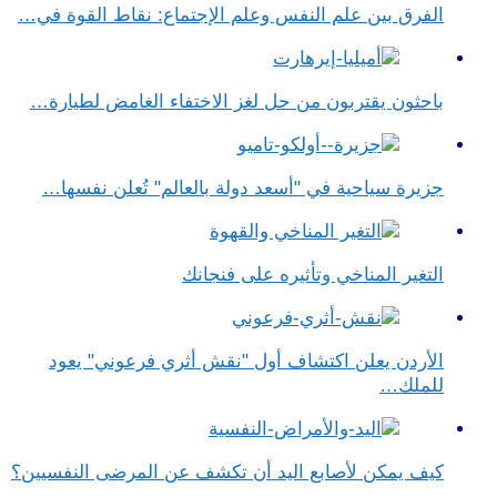
الفرق بين علم النفس وعلم الإجتماع​: نقاط القوة في…
باحثون يقتربون من حل لغز الاختفاء الغامض لطيارة…
جزيرة سياحية في "أسعد دولة بالعالم" تُعلن نفسها…
التغير المناخي وتأثيره على فنجانك
الأردن يعلن اكتشاف أول "نقش أثري فرعوني" يعود
للملك…
كيف يمكن لأصابع اليد أن تكشف عن المرضى النفسيين؟