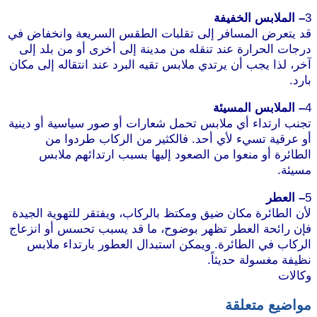
3
– الملابس الخفيفة
قد يتعرض المسافر إلى تقلبات الطقس السريعة وانخفاض في
درجات الحرارة عند تنقله من مدينة إلى أخرى أو من بلد إلى
آخر، لذا يجب أن يرتدي ملابس تقيه البرد عند انتقاله إلى مكان
بارد.
موقع طرطوس
4
– الملابس المسيئة
تجنب ارتداء أي ملابس تحمل شعارات أو صور سياسية أو دينية
أو عرقية تسيء لأي أحد. فالكثير من الركاب طردوا من
الطائرة أو منعوا من الصعود إليها بسبب ارتدائهم ملابس
مسيئة.
موقع طرطوس
5
– العطر
لأن الطائرة مكان ضيق ومكتظ بالركاب، ويفتقر للتهوية الجيدة
فإن رائحة العطر تظهر بوضوح، ما قد يسبب تحسس أو انزعاج
الركاب في الطائرة. ويمكن استبدال العطور بارتداء ملابس
نظيفة مغسولة حديثاً.
وكالات
مواضيع متعلقة