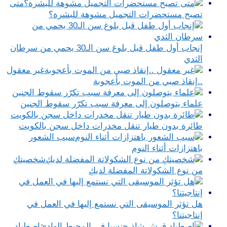
متى
تصبح مستحضرات التجميل مشوهة للبشرة؟
إنجاب أول طفل قبل بلوغ سن الـ30 يحمي من سرطان
الثدي
غير معقول
..إنقاذ صبي من الموت بأعجوبة
علماء يتوصلون إلى معرفة سبب تكرّر سقوط الجنين
طائرة بدون طيار تنقل مخدرات داخل سجن بالكويت
سبب الشعور
باهتزازات أثناء النوم
شخصيتكِ
من نوع الشكولاتة المفضلة لديكِ
هل تؤثر الموسيقى التي نستمع إليها في العمل في
إنتاجيتنا؟
اصطياد