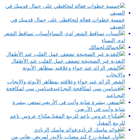
خمسة خطوات فعالة لتحافظي على جمال قدميك في
الصيف
أسباب تساقط الشعر
لدى النساء
لجمالك
التغذية غير الصحيحة تضعف عمل القلب عند الأطفال
الشعر الزائد عند حواء وعلاقته بمظاهر الأنوثة والإنجاب
فيتـامين سي لمكافحة
التجـاعيد‏
تمتعي ببشرة
شابة وأنت في الأربعين
مكياج عروس ناعم
للربيع المقبل
فوائد ماسك الزبادي