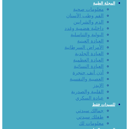
المجلة الطبية
معلومات صحية
الفم وطب الأسنان
الدم والشرايين
داخلية هضمية وغدد
البولية والتناسلية
العيادة العينية
الأمراض السرطانية
العيادة الجلدية
العيادة العظمية
العيادة النسائية
أذن أنف حنجرة
العصبية والنفسية
الإيدز
القلبية والصدرية
عيادة السكري
للسيدات فقط
جمالك سيدتي
طفلك سيدتي
معلومات لك