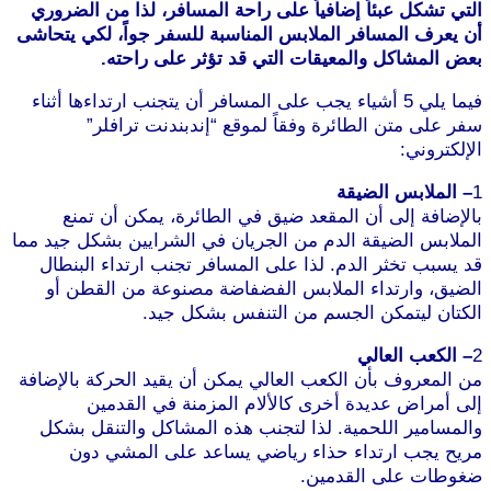
التي تشكل عبئاً إضافياً على راحة المسافر، لذا من الضروري
أن يعرف المسافر الملابس المناسبة للسفر جواً، لكي يتحاشى
بعض المشاكل والمعيقات التي قد تؤثر على راحته.
فيما يلي 5 أشياء يجب على المسافر أن يتجنب ارتداءها أثناء
سفر على متن الطائرة وفقاً لموقع “إندبندنت ترافلر”
الإلكتروني:
1
– الملابس الضيقة
بالإضافة إلى أن المقعد ضيق في الطائرة، يمكن أن تمنع
الملابس الضيقة الدم من الجريان في الشرايين بشكل جيد مما
قد يسبب تخثر الدم. لذا على المسافر تجنب ارتداء البنطال
الضيق، وارتداء الملابس الفضفاضة مصنوعة من القطن أو
الكتان ليتمكن الجسم من التنفس بشكل جيد.
موقع طرطوس
2
– الكعب العالي
من المعروف بأن الكعب العالي يمكن أن يقيد الحركة بالإضافة
إلى أمراض عديدة أخرى كالألام المزمنة في القدمين
والمسامير اللحمية. لذا لتجنب هذه المشاكل والتنقل بشكل
مريح يجب ارتداء حذاء رياضي يساعد على المشي دون
ضغوطات على القدمين.
موقع طرطوس