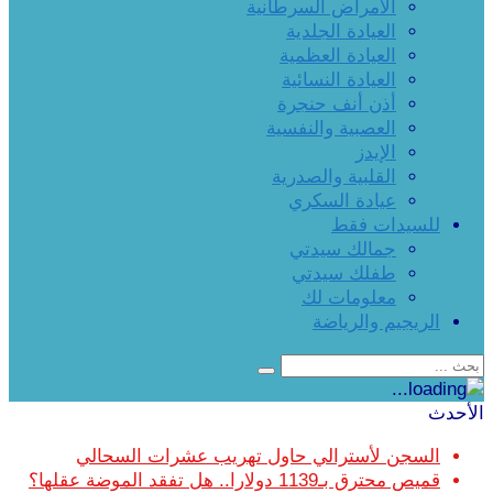
الأمراض السرطانية
العيادة الجلدية
العيادة العظمية
العيادة النسائية
أذن أنف حنجرة
العصبية والنفسية
الإيدز
القلبية والصدرية
عيادة السكري
للسيدات فقط
جمالك سيدتي
طفلك سيدتي
معلومات لك
الريجيم والرياضة
الأحدث
السجن لأسترالي حاول تهريب عشرات السحالي
قميص محترق بـ1139 دولارا.. هل تفقد الموضة عقلها؟