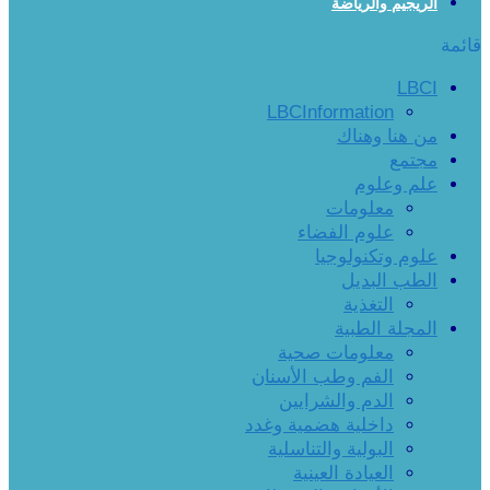
الريجيم والرياضة
قائمة
LBCI
LBCInformation
من هنا وهناك
مجتمع
علم وعلوم
معلومات
علوم الفضاء
علوم وتكنولوجيا
الطب البديل
التغذية
المجلة الطبية
معلومات صحية
الفم وطب الأسنان
الدم والشرايين
داخلية هضمية وغدد
البولية والتناسلية
العيادة العينية