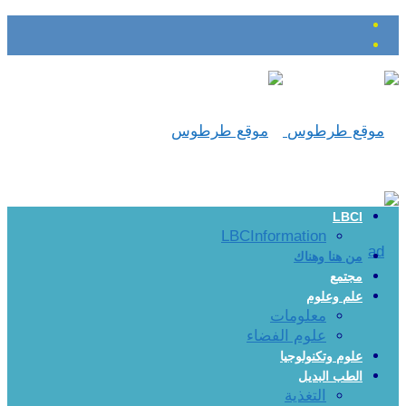
LBCI
LBCInformation
من هنا وهناك
مجتمع
علم وعلوم
معلومات
علوم الفضاء
علوم وتكنولوجيا
الطب البديل
التغذية