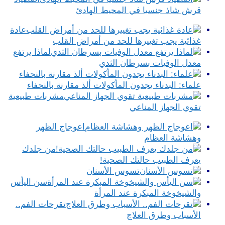
قرش شاذ جنسيا في المحيط الهادئ
عادة
غذائية يجب تغييرها للحد من أمراض القلب
لماذا يرتفع
معدل الوفيات بسرطان الثدي
علماء: البدناء يجدون المأكولات ألذ مقارنة بالنحفاء
مشربات طبيعية
تقوي الجهاز المناعي
اعوجاج الظهر
وهشاشة العظام
من جلدك
يعرف الطبيب حالتك الصحية!
تسوس الأسنان
سن اليأس
والشيخوخة المبكرة عند المرأة
تقرحات الفم..
الأسباب وطرق العلاج