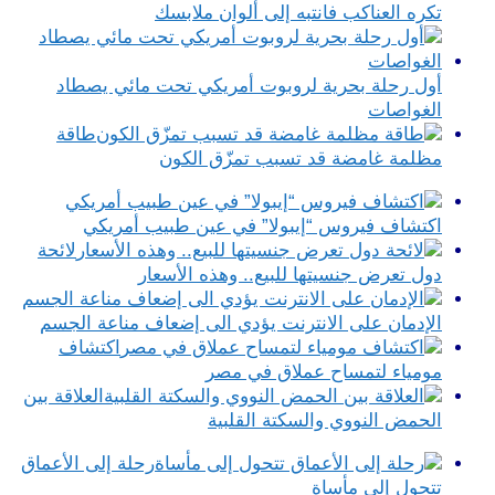
تكره العناكب فانتبه إلى ألوان ملابسك
أول رحلة بحرية لروبوت أمريكي تحت مائي يصطاد
الغواصات
طاقة
مظلمة غامضة قد تسبب تمزّق الكون
اكتشاف فيروس “إيبولا” في عين طبيب أمريكي
لائحة
دول تعرض جنسيتها للبيع.. وهذه الأسعار
الإدمان على الانترنت يؤدي الى إضعاف مناعة الجسم
اكتشاف
مومياء لتمساح عملاق في مصر
العلاقة بين
الحمض النووي والسكتة القلبية
رحلة إلى الأعماق
تتحول إلى مأساة