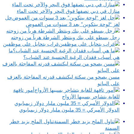
منازل في دبي نصفها فوق البحر والآخر تحت الماء‎
حل
لغز “لوحة بيتكوين” بعد 3 سنوات من الغموض
رجل يسطو على بنك وينتظر الشرطة هرباً من زوجته
غراب يتحايل على موظفين
ما
هي أسباب فقدان الرغبة الجنسية عند الشباب؟
مسن يصحو من سكتة ليكتشف قدرته المفاجئة بالعزف
على البيانو
أمور تافهة
للغاية يتشاجر بسببها الأزواج
الدولار الأميركي = 35 مليون مليار دولار زيمبابوي
تناول الملح يزيد خطر
السمنة