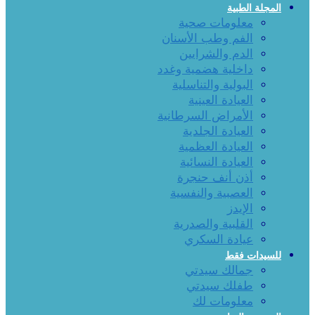
المجلة الطبية
معلومات صحية
الفم وطب الأسنان
الدم والشرايين
داخلية هضمية وغدد
البولية والتناسلية
العيادة العينية
الأمراض السرطانية
العيادة الجلدية
العيادة العظمية
العيادة النسائية
أذن أنف حنجرة
العصبية والنفسية
الإيدز
القلبية والصدرية
عيادة السكري
للسيدات فقط
جمالك سيدتي
طفلك سيدتي
معلومات لك