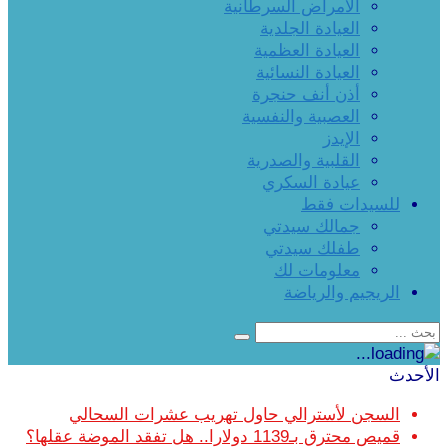
الأمراض السرطانية
العيادة الجلدية
العيادة العظمية
العيادة النسائية
أذن أنف حنجرة
العصبية والنفسية
الإيدز
القلبية والصدرية
عيادة السكري
للسيدات فقط
جمالك سيدتي
طفلك سيدتي
معلومات لك
الريجيم والرياضة
الأحدث
السجن لأسترالي حاول تهريب عشرات السحالي
قميص محترق بـ1139 دولارا.. هل تفقد الموضة عقلها؟