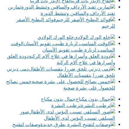
لقاح الإيدز بات قريبا
تمارين
تفيد الأرداف والساقين وتنشط الدورة
فوائد البطيخ الأصفر
للرجيم
خلع الورك الولادي
الوقت
المناسب لزيارة طبيب تقويم الأسنان
دودة العلق
وأسرارها في علاج آلام الركبة
دمى ديزني
تلحق ضررا بنفسيات الأطفال
خمس نصائح
للحصول على بشرة صحية
جمال بدون مكياج
ترطيب البشرة
صور
السيلفي تسبب البؤس لدى الأطفال
وصفات لتفتيح