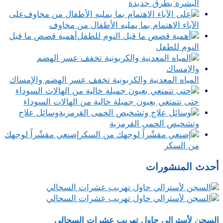
البشرة بطرق جديدة
على
الآباء الاهتمام بما يمليه الأطفال من مخاوف
أهمية قصص ما قبل
النوم للطفل
المياه المعدنية والكربونية تخفف عسر الهضم والإمساك
حتى تتمتعي بعيون جميلة خالية من الهالات السوداء
وسائل علاج
وتشخيص الحمى القرمزية
إصنعي مقشّراً لوجهك
من السكر
أحدث المنشورات
السجن لأسترالي حاول تهريب عشرات السحالي