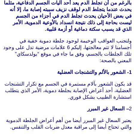
بالرغم من أن تجلط الدم يعد أحد آليات الجسم الدفاعية، مثلما
يحدث عندما يتجلط الدم لوقف نزيف سببته إصابة ما، إلا أنه
في بعض الأحيان يحدث تجلط الدم في أجزاء من الجسم
ليست بحاجة إلى ذلك نتيجة انسداد بالأوعية الدموية، الأمر
الذي قد يسبب سكتة دماغية أو أزمة قلبية.
ولتجنب العواقب الوخيمة لوجود جلطة دموية خفية في
أجسامنا لا تتم معالجتها، إليكم 6 علامات مرضية تدل على وجود
تلك الجلطات بالجسم، وفق ما جاء في موقع “بولدسكاي”
المعني بالصحة:
موقع طرطوس
1- الشعور بالألم والتشنجات العضلية
قد يكون الشعور بآلام مستمرة في الجسم مع تكرار التشنجات
العضلية، أحد أعراض الإصابة بجلطة دموية، الأمر الذي يتطلب
استشارة الطبيب بشكل فوري.
2
– السعال غير المبرر
موقع طرطوس
يعتبر السعال غير المبرر أيضا من أهم أعراض الجلطة الدموية
والتي تحتاج أيضا إلى مراقبة معدل ضربات القلب والتنفس.