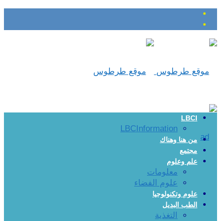
LBCI
LBCInformation
من هنا وهناك
مجتمع
علم وعلوم
معلومات
علوم الفضاء
علوم وتكنولوجيا
الطب البديل
التغذية