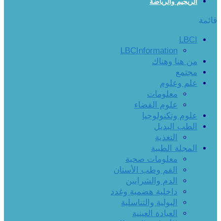
الريجيم والرياضة
قائمة
LBCI
LBCInformation
من هنا وهناك
مجتمع
علم وعلوم
معلومات
علوم الفضاء
علوم وتكنولوجيا
الطب البديل
التغذية
المجلة الطبية
معلومات صحية
الفم وطب الأسنان
الدم والشرايين
داخلية هضمية وغدد
البولية والتناسلية
العيادة العينية