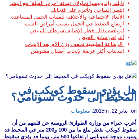
تايلند وإندونيسيا تحاولان تهدئة “حرب الفيلة” مع البشر
التغير المناخي وتأثيره على فنجانك
الأبعاد الاجتماعية والأخلاقية لتقنيات الحمل المساعدة
ارتفاع الضغط في الحمل يسبب أمراض القلب
الرياضة تقلل خطر الإصابة بسرطان المبيض
أعراض سابق الحيض
الرضاعة الطبيعية تخفف وزن الأم بعد الإنجاب
البدينات أكثر عرضة لإنجاب أطفال مشوهين
هل يؤدي سقوط كويكب في
المحيط إلى حدوث تسونامي؟
on:
يناير 22, 2015
In:
معلومات
أعرب خبراء من وزارة الطوارئ الروسية عن قلقهم من أن
سقوط كويكب بقطر يبلغ ما بين 100 و200 متر في المحيط قد
يسبب موجة تسونامي ارتفاعها 500 متر، بينما قد يؤدي سقوط