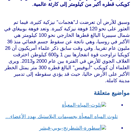
كويكب قطره أكبر من كيلومتر إلى كارثة عالمية.
موقع
طرطوس
وسبق للأرض أن تعرضت لـ”هجمات” نيزكية كثيرة، فيما تم
العثور على نحو 120 فوهة نيزكية كبيرة. وتعد فوهة بوبيغاي في
شمال سيبيريا البالغ قطرها الخارجي نحو 100 كيلومتر هي
الأكبر في روسيا، وهي ناتجة عن سقوط جسم فضائي منذ 36
مليون عام تقريبا. وفي وقت سابق ذكر علماء أمريكيون أن 26
كويكبا تراوحت قوة انفجارها بين 1 و600 كيلوطن اخترقت
الغلاف الجوي للأرض في الفترة بين عام 2000 و2013. ويرى
العلماء أن كويكب “أبوفيس” البالغ قطره 300 متر يمثل الخطر
الأكبر على الأرض حاليا، حيث قد يؤدي سقوطه إلى تدمير
مدينة كاملة.
موقع طرطوس
مواضيع متعلقة
تلوث المياه المعبأة بجسيمات البلاستيك يهدد الأعضاء…