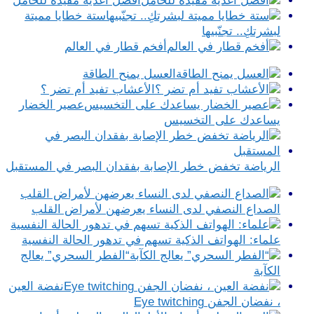
أفضل أغذية مفيدة للحامل
ستة خطايا مميتة
لبشرتكِ.. تجنّبيها
أفخم قطار في العالم
العسل يمنح الطاقة
الأعشاب تفيد أم تضر ؟
عصير الخضار
يساعدك على التخسيس
الرياضة تخفض خطر الإصابة بفقدان البصر في المستقبل
الصداع النصفي لدى النساء يعرضهن لأمراض القلب
علماء: الهواتف الذكية تسهم في تدهور الحالة النفسية
“الفطر السحري” يعالج
الكآبة
نفضة العين
، نفضان الجفن Eye twitching