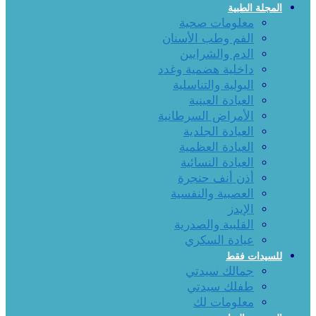
المجلة الطبية
معلومات صحية
الفم وطب الأسنان
الدم والشرايين
داخلية هضمية وغدد
البولية والتناسلية
العيادة العينية
الأمراض السرطانية
العيادة الجلدية
العيادة العظمية
العيادة النسائية
أذن أنف حنجرة
العصبية والنفسية
الإيدز
القلبية والصدرية
عيادة السكري
للسيدات فقط
جمالك سيدتي
طفلك سيدتي
معلومات لك