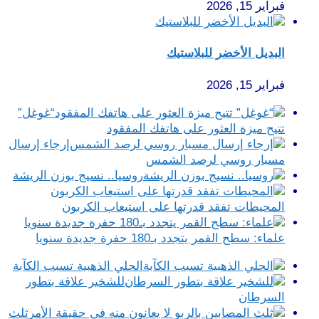
فبراير 15, 2026
البديل الأخضر للبلاستيك
فبراير 15, 2026
“غوغل”
تتيح ميزة العثور على هاتفك المفقود
إرجاء إرسال
مسبار روسي لرصد الشمس
روسيا.. نسيج بوزن الريشة
المحيطات تفقد قدرتها على استيعاب الكربون
علماء: سطح القمر يتجدد بـ180 حفرة جديدة سنويا
الحلي الذهبية تسبب الكآبة
للشخير علاقة بتطور
السرطان
ثلث