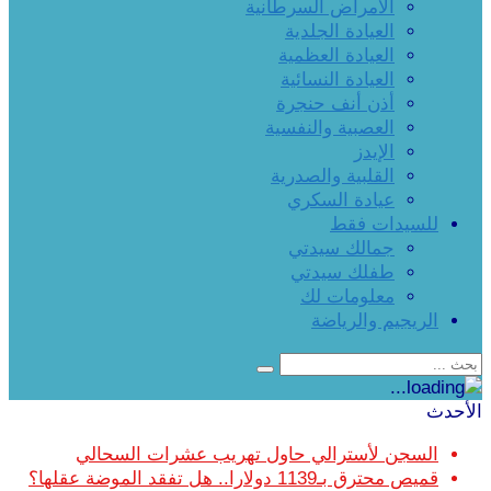
الأمراض السرطانية
العيادة الجلدية
العيادة العظمية
العيادة النسائية
أذن أنف حنجرة
العصبية والنفسية
الإيدز
القلبية والصدرية
عيادة السكري
للسيدات فقط
جمالك سيدتي
طفلك سيدتي
معلومات لك
الريجيم والرياضة
الأحدث
السجن لأسترالي حاول تهريب عشرات السحالي
قميص محترق بـ1139 دولارا.. هل تفقد الموضة عقلها؟