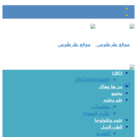
LBCI
LBCInformation
من هنا وهناك
مجتمع
علم وعلوم
معلومات
علوم الفضاء
علوم وتكنولوجيا
الطب البديل
التغذية