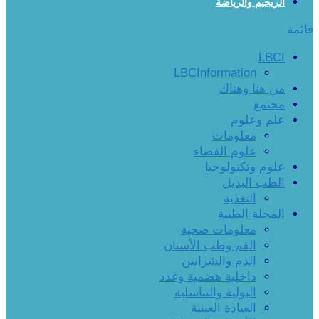
الريجيم والرياضة
قائمة
LBCI
LBCInformation
من هنا وهناك
مجتمع
علم وعلوم
معلومات
علوم الفضاء
علوم وتكنولوجيا
الطب البديل
التغذية
المجلة الطبية
معلومات صحية
الفم وطب الأسنان
الدم والشرايين
داخلية هضمية وغدد
البولية والتناسلية
العيادة العينية