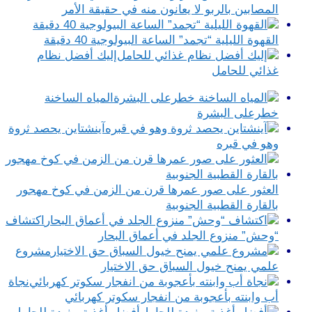
المصابين بالربو لا يعانون منه في حقيقة الأمر
القهوة الليلية “تجمد” الساعة البيولوجية 40 دقيقة
إليك أفضل نظام
غذائي للحامل
المياه الساخنة
خطرعلى البشرة
آينشتاين يحصد ثروة
وهو في قبره
العثور على صور عمرها قرن من الزمن في كوخ مهجور
بالقارة القطبية الجنوبية
اكتشاف
“وحش” منزوع الجلد في أعماق البحار
مشروع
علمي يمنح خيول السباق حق الاختيار
نجاة
أب وابنته بأعجوبة من انفجار سكوتر كهربائي