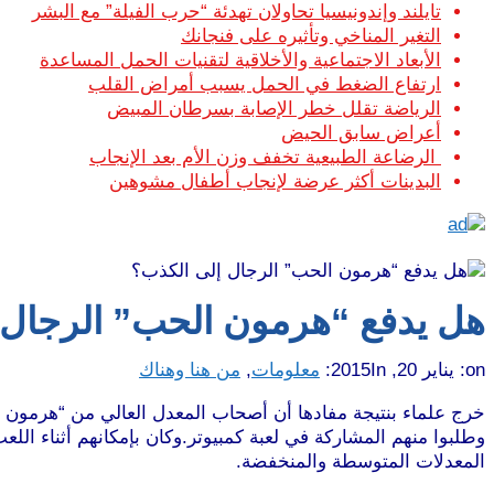
تايلند وإندونيسيا تحاولان تهدئة “حرب الفيلة” مع البشر
التغير المناخي وتأثيره على فنجانك
الأبعاد الاجتماعية والأخلاقية لتقنيات الحمل المساعدة
ارتفاع الضغط في الحمل يسبب أمراض القلب
الرياضة تقلل خطر الإصابة بسرطان المبيض
أعراض سابق الحيض
الرضاعة الطبيعية تخفف وزن الأم بعد الإنجاب
البدينات أكثر عرضة لإنجاب أطفال مشوهين
هل يدفع “هرمون الحب” الرجال 
on:
يناير 20, 2015
In:
معلومات
,
من هنا وهناك
وطلبوا منهم المشاركة في لعبة كمبيوتر.وكان بإمكانهم أثناء الل
المعدلات المتوسطة والمنخفضة.
موقع طرطوس