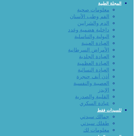
المجلة الطبية
معلومات صحية
الفم وطب الأسنان
الدم والشرايين
داخلية هضمية وغدد
البولية والتناسلية
العيادة العينية
الأمراض السرطانية
العيادة الجلدية
العيادة العظمية
العيادة النسائية
أذن أنف حنجرة
العصبية والنفسية
الإيدز
القلبية والصدرية
عيادة السكري
للسيدات فقط
جمالك سيدتي
طفلك سيدتي
معلومات لك