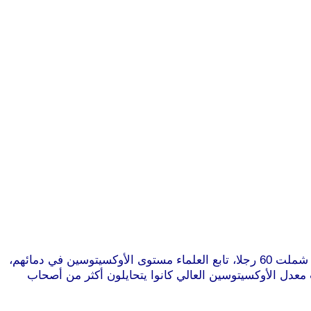
خرج علماء بنتيجة مفادها أن أصحاب المعدل العالي من “هرمون الحب” الأوكسيتوسين يكذبون أكثر من غيرهم.وخلال الدراسة التي شملت 60 رجلا، تابع العلماء مستوى الأوكسيتوسين في دمائهم،
 معدل الأوكسيتوسين العالي كانوا يتحايلون أكثر من أصحاب