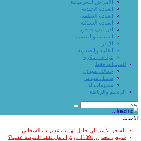
الأمراض السرطانية
العيادة الجلدية
العيادة العظمية
العيادة النسائية
أذن أنف حنجرة
العصبية والنفسية
الإيدز
القلبية والصدرية
عيادة السكري
للسيدات فقط
جمالك سيدتي
طفلك سيدتي
معلومات لك
الريجيم والرياضة
الأحدث
السجن لأسترالي حاول تهريب عشرات السحالي
قميص محترق بـ1139 دولارا.. هل تفقد الموضة عقلها؟