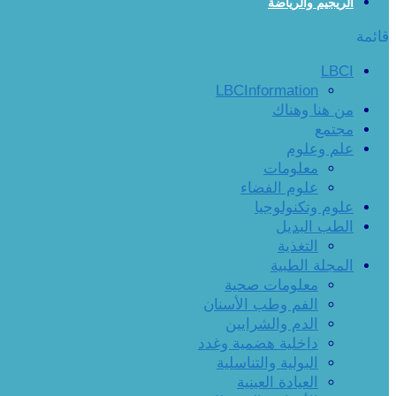
الريجيم والرياضة
قائمة
LBCI
LBCInformation
من هنا وهناك
مجتمع
علم وعلوم
معلومات
علوم الفضاء
علوم وتكنولوجيا
الطب البديل
التغذية
المجلة الطبية
معلومات صحية
الفم وطب الأسنان
الدم والشرايين
داخلية هضمية وغدد
البولية والتناسلية
العيادة العينية