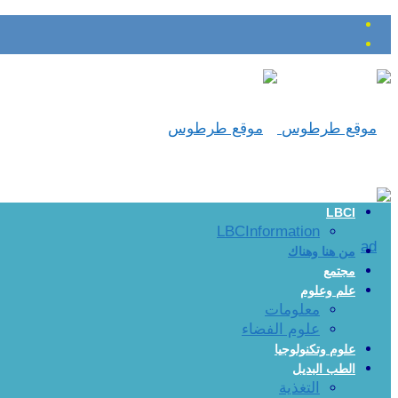
LBCI
LBCInformation
من هنا وهناك
مجتمع
علم وعلوم
معلومات
علوم الفضاء
علوم وتكنولوجيا
الطب البديل
التغذية