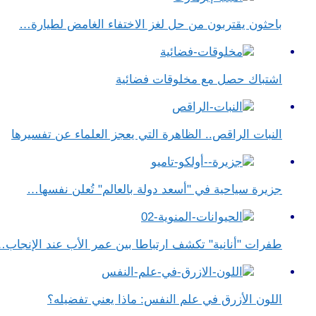
باحثون يقتربون من حل لغز الاختفاء الغامض لطيارة…
اشتباك حصل مع مخلوقات فضائية
النبات الراقص.. الظاهرة التي يعجز العلماء عن تفسيرها
جزيرة سياحية في "أسعد دولة بالعالم" تُعلن نفسها…
طفرات "أنانية" تكشف ارتباطا بين عمر الأب عند الإنجاب
اللون الأزرق في علم النفس​: ماذا يعني تفضيله؟