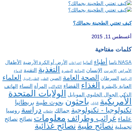
كيف تعتني الطحينة بجمالك؟
أغسطس 11, 2015
كلمات مفتاحية
أطباء
الأطفال
NASA ناسا
الأرض أو الكرة الأرضية
ألمانيا
اختراعات
التغذية
الإنسان
التقنية
الإنترنت
البدانة
البشرة
الأمراض
الدماغ
الصحة العامة
العلماء
السرطان
الصين
الرياضة
الطب
الطب البديل
الغذاء
الفضاء
النساء
العناية بالبشرة
المرأة
الهاتف
الكواكب
الولايات المتحدة
الذكي الجوال الخليوي الموبايل
باحثون
الأمريكية
بريطانيا
بحوث طبية
اليابان
دراسة
تكنولوجيا - تكنولوجية
روسيا
جمالك
خلطات
معلومات
غرائب وطرائف
علماء
نصائح
نصائح
نصائح غذائية
نصائح طبية
تجميلية