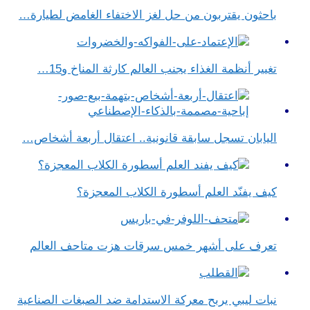
باحثون يقتربون من حل لغز الاختفاء الغامض لطيارة…
تغيير أنظمة الغذاء يجنب العالم كارثة المناخ و15…
اليابان تسجل سابقة قانونية.. اعتقال أربعة أشخاص…
كيف يفنّد العلم أسطورة الكلاب المعجزة؟
تعرف على أشهر خمس سرقات هزت متاحف العالم
نبات ليبي يربح معركة الاستدامة ضد الصبغات الصناعية