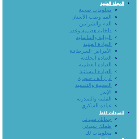
المجلة الطبية
معلومات صحية
الفم وطب الأسنان
الدم والشرايين
داخلية هضمية وغدد
البولية والتناسلية
العيادة العينية
الأمراض السرطانية
العيادة الجلدية
العيادة العظمية
العيادة النسائية
أذن أنف حنجرة
العصبية والنفسية
الإيدز
القلبية والصدرية
عيادة السكري
للسيدات فقط
جمالك سيدتي
طفلك سيدتي
معلومات لك