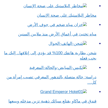
مخاطر البلاستيك على صحة الإنسان
مياه تختبئ في أعماق الأرض منذ ملايين السنين
شحن بطارية هاتفك 100% قد يؤدي إلى إتلافها.. إليك ما
يجب فعله
دراسة: حالة متصلة بالتدهور المعرفي تصيب إمرأة من
كل…
فندق في ماكاو يقتلع سبائك ذهبية تزين مدخله ويبيعها