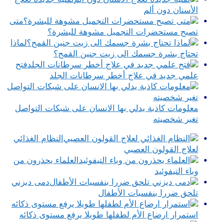
الأسنان دون ألم
متى
تصبح مستحضرات التجميل مشوهة للبشرة؟
لماذا
تحتاج بشرة جسمك الى زيت جنين القمح؟
فتح
علمي جديد في علاج أخطر سرطانات الجلد
معلومات كاذبة يدلي بها الانسان على شبكات التواصل
تغير شخصيته
النظام الغذائي
لعلاج القولون العصبي
العلماء يحذرون من
وباء التيفوئيد
دمى ديزني
تلحق ضررا بنفسيات الأطفال
استمرار ارضاع الأم لطفلها طويلا يرفع مستوى ذكائه