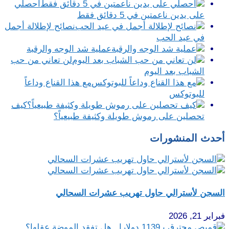
احصلي
على يدين ناعمتين في 5 دقائق فقط
نصائح لإطلالة أجمل
في عيد الحب
عملية شد الوجه والرقبة
لن تعاني من حب
الشباب بعد اليوم
مع هذا القناع وداعاً
للبوتوكس
كيف
تحصلين على رموش طويلة وكثيفة طبيعياً؟
أحدث المنشورات
السجن لأسترالي حاول تهريب عشرات السحالي
فبراير 21, 2026