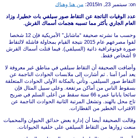
on:
سبتمبر 23, 2015
In:
من هنا وهناك
عدد الوفيات الناتجة عن التقاط صور سيلفي بات خطيرا، وزاد
العام الجاري بأكثر مما تسببه هجمات أسماك القرش.
وحسب ما نشرته صحيفة “ماشابل” الأمريكية فإن 12 شخصا
لقوا مصرعهم عام 2015 نتيجة القيام بمحاولة فاشلة لالتقاط
صورة فوتوغرافية ذاتية (السيلفي). فيما قتلت أسماك القرش
9 أشخاص فقط.
وأضافت الصحيفة أن التقاط سيلفي في مناطق غير معروفة لا
يعد أمرا آمنا . ثم أشارت إلى ملابسات الحوادث الناجمة عن
التقاط صور السيلفي. وتأتي بالمكانة الأولى الحوادث المتعلقة
بسقوط الناس من أماكن مرتفعة. وعلى سبيل المثال فإن
سائحا يابانيا عمره 66 سنة سقط من أعلى السلم في ضريح
تاج محل بالهند. وتشغل المرتبة الثانية الحوادث الناجمة عن
الاقتراب الخطير من القطارات.
وقالت الصحيفة أيضا أن إدارة بعض حدائق الحيوان والمحميات
منعت زوارها من التقاط السيلفي على خلفية الحيوانات.