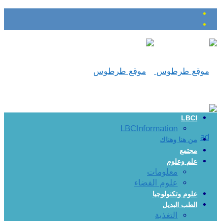
LBCI
LBCInformation
من هنا وهناك
مجتمع
علم وعلوم
معلومات
علوم الفضاء
علوم وتكنولوجيا
الطب البديل
التغذية