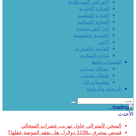
الأمراض السرطانية
العيادة الجلدية
العيادة العظمية
العيادة النسائية
أذن أنف حنجرة
العصبية والنفسية
الإيدز
القلبية والصدرية
عيادة السكري
للسيدات فقط
جمالك سيدتي
طفلك سيدتي
معلومات لك
الريجيم والرياضة
الأحدث
السجن لأسترالي حاول تهريب عشرات السحالي
قميص محترق بـ1139 دولارا.. هل تفقد الموضة عقلها؟