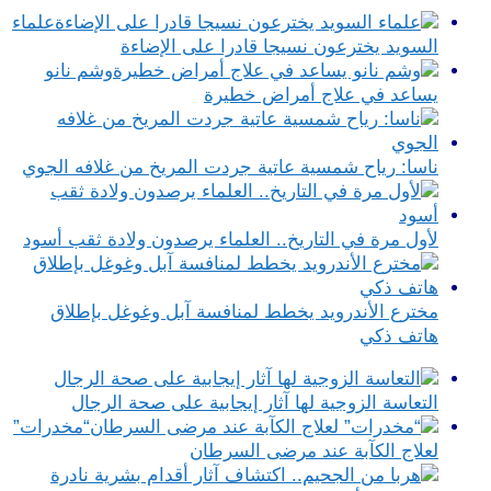
علماء
السويد يخترعون نسيجا قادرا على الإضاءة
وشم نانو
يساعد في علاج أمراض خطيرة
ناسا: رياح شمسية عاتية جردت المريخ من غلافه الجوي
لأول مرة في التاريخ.. العلماء يرصدون ولادة ثقب أسود
مخترع الأندرويد يخطط لمنافسة آبل وغوغل بإطلاق
هاتف ذكي
التعاسة الزوجية لها آثار إيجابية على صحة الرجال
“مخدرات”
لعلاج الكآبة عند مرضى السرطان