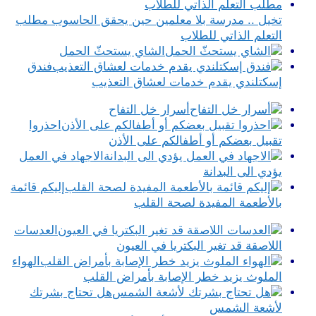
تخيل .. مدرسة بلا معلمين حين يحقق الحاسوب مطلب
التعلم الذاتي للطلاب
الشاي يستحثّ الحمل
فندق
إسكتلندي يقدم خدمات لعشاق التعذيب
أسرار خل التفاح
احذروا
تقبيل بعضكم أو أطفالكم على الأذن
الاجهاد في العمل
يؤدي الى البدانة
إليكم قائمة
بالأطعمة المفيدة لصحة القلب
العدسات
اللاصقة قد تغير البكتريا في العيون
الهواء
الملوث يزيد خطر الإصابة بأمراض القلب
هل تحتاج بشرتك
لأشعة الشمس