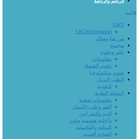
الريجيم والرياضة
قائمة
LBCI
LBCInformation
من هنا وهناك
مجتمع
علم وعلوم
معلومات
علوم الفضاء
علوم وتكنولوجيا
الطب البديل
التغذية
المجلة الطبية
معلومات صحية
الفم وطب الأسنان
الدم والشرايين
داخلية هضمية وغدد
البولية والتناسلية
العيادة العينية