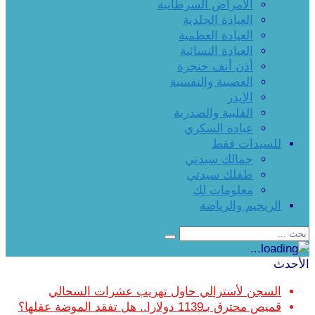
الأمراض السرطانية
العيادة الجلدية
العيادة العظمية
العيادة النسائية
أذن أنف حنجرة
العصبية والنفسية
الإيدز
القلبية والصدرية
عيادة السكري
للسيدات فقط
جمالك سيدتي
طفلك سيدتي
معلومات لك
الريجيم والرياضة
الأحدث
السجن لأسترالي حاول تهريب عشرات السحالي
قميص محترق بـ1139 دولارا.. هل تفقد الموضة عقلها؟