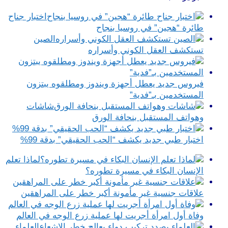
اختبار جناح
طائرة “هجين” في روسيا بنجاح
الصين
تستكشف العقل الكوني وأسراره
فيروس جديد يعطل أجهزة ويندوز ومطلقوه يبتزون
المستخدمين بـ”فدية”
شاشات
وهواتف المستقبل بنحافة الورق
اختبار طبي جديد يكشف “الحب الحقيقي” بدقة 99%
لماذا تعلم
الإنسان البكاء في مسيرة تطوره؟
علاقات جنسية غير مأمونة أكبر خطر على المراهقين
وفاة أول امرأة أجريت لها عملية زرع الوجه في العالم
العلماء