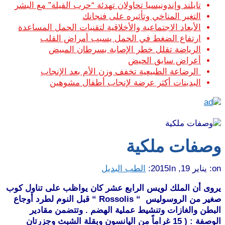
تايلند وإندونيسيا تحاولان تهدئة “حرب الفيلة” مع البشر
التغير المناخي وتأثيره على فنجانك
الأبعاد الاجتماعية والأخلاقية لتقنيات الحمل المساعدة
ارتفاع الضغط في الحمل يسبب أمراض القلب
الرياضة تقلل خطر الإصابة بسرطان المبيض
أعراض سابق الحيض
الرضاعة الطبيعية تخفف وزن الأم بعد الإنجاب
البدينات أكثر عرضة لإنجاب أطفال مشوهين
وصفات ملكية
on:
يناير 19, 2015
In:
الطب البديل
يروى أن الملك لويس الرابع عشر كان يواظب على تناول كوب
صغير من الروسوليس “ Rossolis “ قبل النوم لطرد أوجاع
البطن والغازات وتنشيط عملية الهضم . وتتضمن مقادير
الوصفة : ( 15 غراماً من اليانسون وبقلة الشبث وجزرتان