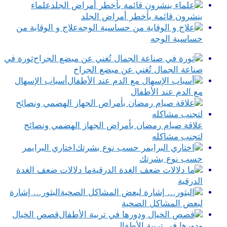
علماء
ينشرون قائمة بأخطر أمراض الجلد
علاج و الوقاية من
حساسية الوجه
ثورة في
صناعة الجمال تُغني عن مبضع الجراح
أسباب الإسهال
مع الدم عند الأطفال
علاقة صيام رمضان بأمراض الجهاز الهضمي ونصائح
لتجنب مشاكله
اختاري البرايمر
حسب نوع بشرتك
ما دلالات ضعف الغدة
الدرقية
البثور… إشارة
لبعض المشاكل الصحية
قصص الخيال
ودورها في تربية الأطفال