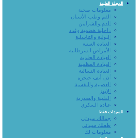
المجلة الطبية
معلومات صحية
الفم وطب الأسنان
الدم والشرايين
داخلية هضمية وغدد
البولية والتناسلية
العيادة العينية
الأمراض السرطانية
العيادة الجلدية
العيادة العظمية
العيادة النسائية
أذن أنف حنجرة
العصبية والنفسية
الإيدز
القلبية والصدرية
عيادة السكري
للسيدات فقط
جمالك سيدتي
طفلك سيدتي
معلومات لك