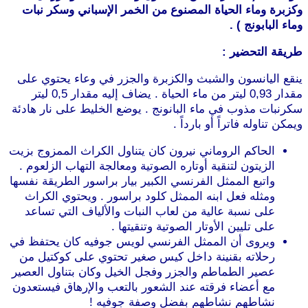
وكزبرة وماء الحياة المصنوع من الخمر الإسباني وسكر نبات
وماء البابونج ) .
طريقة التحضير :
ينقع اليانسون والشبث والكزبرة والجزر في وعاء يحتوي على
مقدار 0,93 ليتر من ماء الحياة . يضاف إليه مقدار 0,5 ليتر
سكرنبات مذوب في ماء البانونج . يوضع الخليط على نار هادئة
ويمكن تناوله فاتراً أو بارداً .
الحاكم الروماني نيرون كان يتناول الكراث الممزوج بزيت
الزيتون لتنقية أوتاره الصوتية ومعالجة التهاب الزلعوم .
واتبع الممثل الفرنسي الكبير بيار براسور الطريقة نفسها
ومثله فعل ابنه الممثل كلود براسور . ويحتوي الكراث
على نسبة عالية من لعاب النبات والألياف التي تساعد
على تليين الأوتار الصوتية وتنقيتها .
ويروى أن الممثل الفرنسي لويس جوفيه كان يحتفظ في
رحلاته بقنينة داخل كيس صغير تحتوي على كوكتيل من
عصير الطماطم والجزر وفجل الخيل وكان بتناول العصير
مع أعضاء فرقته عند الشعور بالتعب والإرهاق فيستعدون
نشاطهم نشاطهم بفضل وصفة جوفيه !