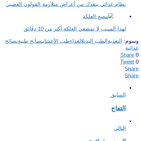
نظام غذائي ينقذك من أعراض متلازمة القولون العصبي
لهذا السبب لا تمضغي العلكة أكثر من 10 دقائق
وسوم:
التغذية
الطب البديل
الغذاء
طب الأعشاب
نصائح طبية
نصائح
غذائية
Share
0
Tweet
0
Share
Share
السابق
التفاح
التالى