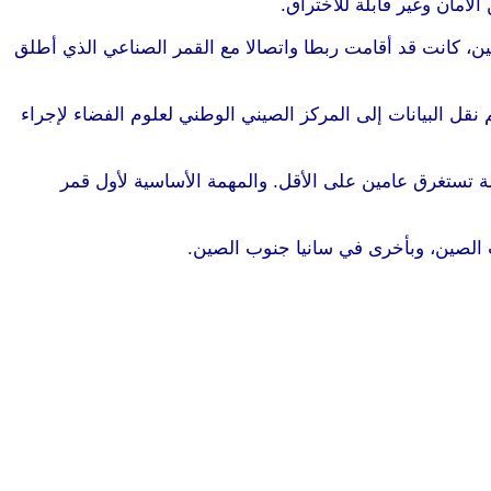
مان وغير قابلة للاختراق.
 للاستشعار عن بعد في منطقة ميون، ضواحي بكين، كانت قد أقامت ربطا واتصالا مع القمر الصناعي الذي أطلق
ن البيانات ذات “النوعية الجيدة”. كما تم نقل البيانات إلى المركز الصيني الوطني لعلوم الفضاء لإجراء
اق الأقمار الصناعية في صحراء غوبي يوم الثلاثاء 16 أغسطس/آب، في مهمة تستغرق عامين على الأقل. والمهمة الأساسية لأول قمر