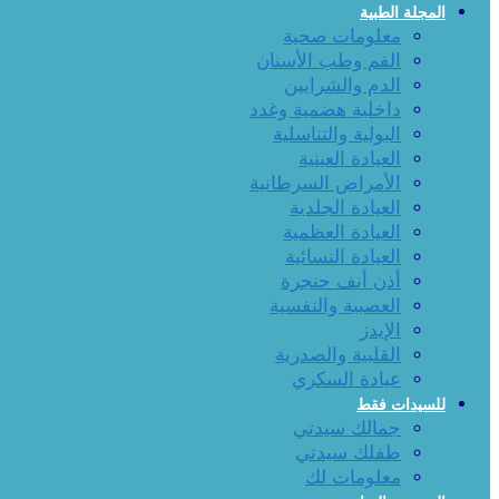
المجلة الطبية
معلومات صحية
الفم وطب الأسنان
الدم والشرايين
داخلية هضمية وغدد
البولية والتناسلية
العيادة العينية
الأمراض السرطانية
العيادة الجلدية
العيادة العظمية
العيادة النسائية
أذن أنف حنجرة
العصبية والنفسية
الإيدز
القلبية والصدرية
عيادة السكري
للسيدات فقط
جمالك سيدتي
طفلك سيدتي
معلومات لك