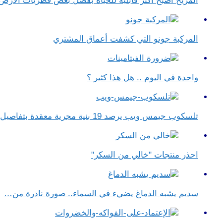
المريخ أصبح أكثر قابلية للحياة بفضل بعض فطريات الأرض
المركبة جونو التي كشفت أعماق المشتري
واحدة في اليوم .. هل هذا كثير ؟
تلسكوب جيمس ويب يرصد 19 بنية مجرية معقدة بتفاصيل مذهلة
احذر منتجات "خالي من السكر"
سديم يشبه الدماغ يضيء في السماء.. صورة نادرة من…