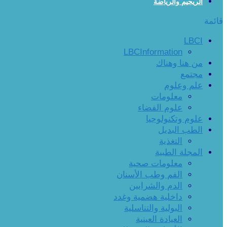
الريجيم والرياضة
قائمة
LBCI
LBCInformation
من هنا وهناك
مجتمع
علم وعلوم
معلومات
علوم الفضاء
علوم وتكنولوجيا
الطب البديل
التغذية
المجلة الطبية
معلومات صحية
الفم وطب الأسنان
الدم والشرايين
داخلية هضمية وغدد
البولية والتناسلية
العيادة العينية