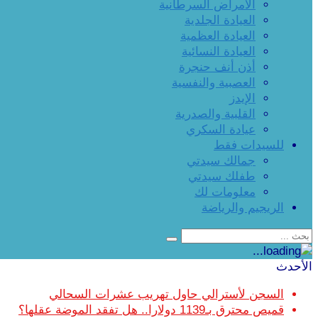
الأمراض السرطانية
العيادة الجلدية
العيادة العظمية
العيادة النسائية
أذن أنف حنجرة
العصبية والنفسية
الإيدز
القلبية والصدرية
عيادة السكري
للسيدات فقط
جمالك سيدتي
طفلك سيدتي
معلومات لك
الريجيم والرياضة
الأحدث
السجن لأسترالي حاول تهريب عشرات السحالي
قميص محترق بـ1139 دولارا.. هل تفقد الموضة عقلها؟