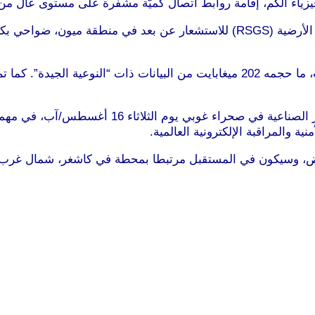
ء الكم، إقامة روابط اتصال كميّة مشفرة على مستوى عال من الأ
هذا وأعلنت الأكاديمية الصينية للعلوم أن محطة الأقمار الصناعية الأرضية (RSGS)
وتضمنت الدفعة الأولى التي وصلت يوم الأربعاء 17 أغسطس/آب، ما حجمه 202 ميغابايت م
يذكر أن القمر الصناعي أطلق ولأول مرة من مركز إطل
 والمراقبة الإلكترونية العالمية.