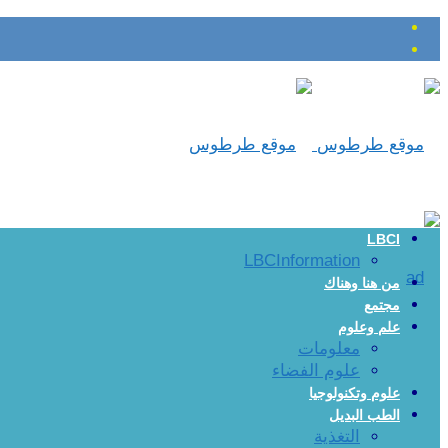
LBCI
LBCInformation
من هنا وهناك
مجتمع
علم وعلوم
معلومات
علوم الفضاء
علوم وتكنولوجيا
الطب البديل
التغذية