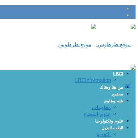
LBCI
LBCInformation
من هنا وهناك
مجتمع
علم وعلوم
معلومات
علوم الفضاء
علوم وتكنولوجيا
الطب البديل
التغذية