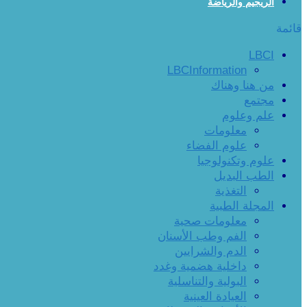
الريجيم والرياضة
قائمة
LBCI
LBCInformation
من هنا وهناك
مجتمع
علم وعلوم
معلومات
علوم الفضاء
علوم وتكنولوجيا
الطب البديل
التغذية
المجلة الطبية
معلومات صحية
الفم وطب الأسنان
الدم والشرايين
داخلية هضمية وغدد
البولية والتناسلية
العيادة العينية