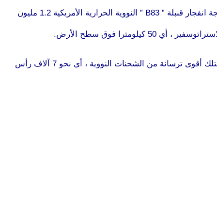
يذكر أن قوة القنبلة التي انفجرت فوق هيروشيما بلغت 15 ألف طن من مادة التروتيل (TNT). وتعادل كمية الطاقة التي تحررت نتيجة انفجار قنبلة ” B83 ” النووية الحرارية الأمريكية 1.2 مليون
مترا فوق سطح الأرض.
موقع
وقامت القناة المذكورة أيضا بالمقارنة ما بين احتياطيات السلاح النووي لدى بعض بلدان العالم ، فأشارت إلى أن روسيا هي التي تمتلك أقوى ترسانة من الشحنات النووية ، أي نحو 7 آلاف رأس