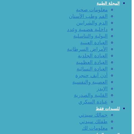
المجلة الطبية
معلومات صحية
الفم وطب الأسنان
الدم والشرايين
داخلية هضمية وغدد
البولية والتناسلية
العيادة العينية
الأمراض السرطانية
العيادة الجلدية
العيادة العظمية
العيادة النسائية
أذن أنف حنجرة
العصبية والنفسية
الإيدز
القلبية والصدرية
عيادة السكري
للسيدات فقط
جمالك سيدتي
طفلك سيدتي
معلومات لك