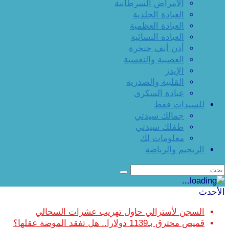
الأمراض السرطانية
العيادة الجلدية
العيادة العظمية
العيادة النسائية
أذن أنف حنجرة
العصبية والنفسية
الإيدز
القلبية والصدرية
عيادة السكري
للسيدات فقط
جمالك سيدتي
طفلك سيدتي
معلومات لك
الريجيم والرياضة
الأحدث
السجن لأسترالي حاول تهريب عشرات السحالي
قميص محترق بـ1139 دولارا.. هل تفقد الموضة عقلها؟