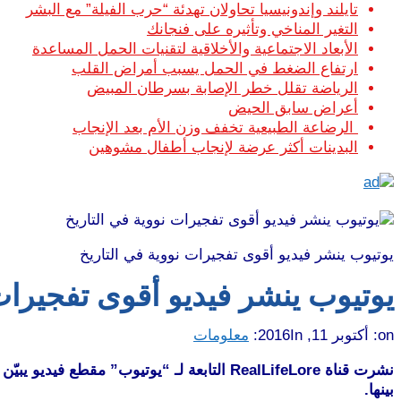
تايلند وإندونيسيا تحاولان تهدئة “حرب الفيلة” مع البشر
التغير المناخي وتأثيره على فنجانك
الأبعاد الاجتماعية والأخلاقية لتقنيات الحمل المساعدة
ارتفاع الضغط في الحمل يسبب أمراض القلب
الرياضة تقلل خطر الإصابة بسرطان المبيض
أعراض سابق الحيض
الرضاعة الطبيعية تخفف وزن الأم بعد الإنجاب
البدينات أكثر عرضة لإنجاب أطفال مشوهين
يوتيوب ينشر فيديو أقوى تفجيرات نووية في التاريخ
يوتيوب ينشر فيديو أقوى تفجيرات 
on:
أكتوبر 11, 2016
In:
معلومات
نشرت قناة RealLifeLore التابعة لـ “يوتيوب” 
بينها.
موقع طرطوس