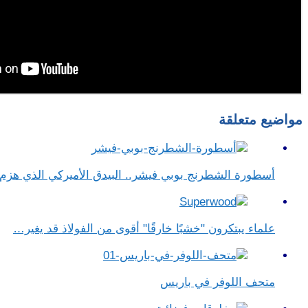
مواضيع متعلقة
أسطورة الشطرنج بوبي فيشر.. البيدق الأميركي الذي هز
علماء يبتكرون "خشبًا خارقًا" أقوى من الفولاذ قد يغير…
متحف اللوفر في باريس