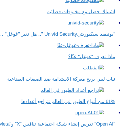
اشتباك حصل مع مخلوقات فضائية
"يونيفيد سيكيوريتيUnivid Security ".. هل تغير "غوغل"…
ماذا تعرف "غوغل" عنّا؟
نبات ليبي يربح معركة الاستدامة ضد الصبغات الصناعية
61% من أنواع الطيور في العالم تتراجع أعدادها
"Open AI" تدرس إنشاء شبكة اجتماعية تنافس "X" و"Meta"