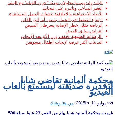
تايلند وإندونيسيا تحاولان تهدئة “حرب الفيلة” مع البشر
التغير المناخي وتأثيره على فنجانك
الأبعاد الاجتماعية والأخلاقية لتقنيات الحمل المساعدة
ارتفاع الضغط في الحمل يسبب أمراض القلب
الرياضة تقلل خطر الإصابة بسرطان المبيض
أعراض سابق الحيض
الرضاعة الطبيعية تخفف وزن الأم بعد الإنجاب
البدينات أكثر عرضة لإنجاب أطفال مشوهين
محكمة ألمانية تقاضي شابا
لتخديره صديقته ليستمتع بألعاب
الفيديو
on:
يوليو 11, 2015
In:
من هنا وهناك
غرمت محكمة ألمانية شابا يبلغ من العمر 23 عاما بمبلغ 500