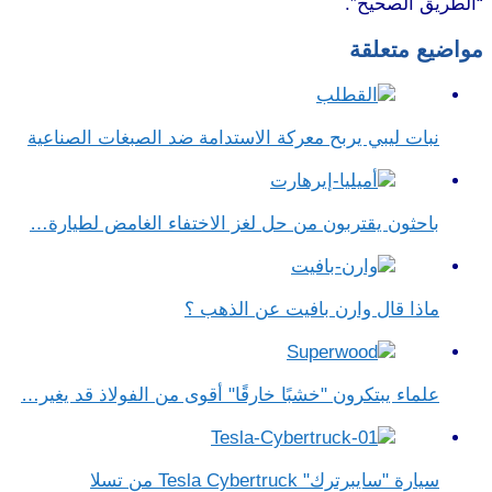
“الطريق الصحيح”.
مواضيع متعلقة
نبات ليبي يربح معركة الاستدامة ضد الصبغات الصناعية
باحثون يقتربون من حل لغز الاختفاء الغامض لطيارة…
ماذا قال وارن بافيت عن الذهب ؟
علماء يبتكرون "خشبًا خارقًا" أقوى من الفولاذ قد يغير…
سيارة "سايبرترك" Tesla Cybertruck من تسلا