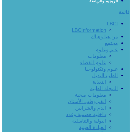
الريجيم والرياضة
قائمة
LBCI
LBCInformation
من هنا وهناك
مجتمع
علم وعلوم
معلومات
علوم الفضاء
علوم وتكنولوجيا
الطب البديل
التغذية
المجلة الطبية
معلومات صحية
الفم وطب الأسنان
الدم والشرايين
داخلية هضمية وغدد
البولية والتناسلية
العيادة العينية