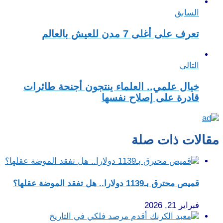
السابق
تعرف على أغلى 7 مدن للعيش بالعالم
التالى
خيال علمي.. العلماء ينتجون أجنحة طائرات
قادرة على إصلاح نفسها
مقالات ذات صلة
قميص محترق بـ1139 دولارا.. هل تفقد الموضة عقلها؟
فبراير 21, 2026