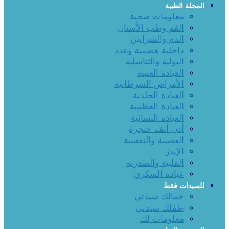
المجلة الطبية
معلومات صحية
الفم وطب الأسنان
الدم والشرايين
داخلية هضمية وغدد
البولية والتناسلية
العيادة العينية
الأمراض السرطانية
العيادة الجلدية
العيادة العظمية
العيادة النسائية
أذن أنف حنجرة
العصبية والنفسية
الإيدز
القلبية والصدرية
عيادة السكري
للسيدات فقط
جمالك سيدتي
طفلك سيدتي
معلومات لك