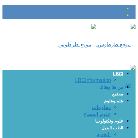
LBCI
LBCInformation
من هنا وهناك
مجتمع
علم وعلوم
معلومات
علوم الفضاء
علوم وتكنولوجيا
الطب البديل
التغذية