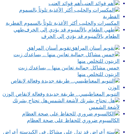
أهم فوائد العنب
المكسرات والحليب أكثر الأغذية تلوثاً بالسموم الفطرية
طهي
الطعام بالألمنيوم قد يؤدي إلى الخرف
تقويم أسنان المراهق
خمس مشاكل جمالية تعانين منها .. يساعدك زيت
الزيتون للتخلص منها
التنويم المعناطيسي.. طريقة جديدة وفعالة لإنقاص الوزن
هل تحتاج بشرتك
لأشعة الشمس
الكالسيوم ضروري للحفاظ على صحة العظام
ستة أعراض