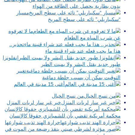
بدون بطارية يحصل على الطاقة من الهواء
مسبار
“سكيباريلي” تائه على سطح المريخ
ما لا تعرفوه
عن شرب المياه مع الطعام
تحذير..
هذا ما يجب فعله عند شراء قنينة ماء
إنفلونزا
طيور جديد يقتل البشر ولا يميت الطير
تغيير
التوقيت يمكن أن يسبب جلطة دماغية
أغنى 15 مدينة في العالم
من نسج الخيال
خبر غير سار لربات المنزل
محكمة أمريكية تقضي بأن للشمبانزي حقوقا كالإنسان
حرارة الهند تذيب شوارعها