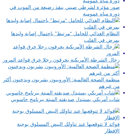
صور مؤثرة لشرطي صيني ينقذ رضيعة من الموت في
دورة مياه عمومية
النظام الغذائي للحامل “مرتبط” باحتمال إصابة وليدها
بمرض في القلب
رجال الشرطة الأمريكية يحرقون رجلا خرق قواعد المرور
منظمة الصحة العالمية: الأوروبيون يشربون ويدخنون أكثر
من غيرهم
شاب أمريكي يستبدل صديقته الميتة ببرنامج حاسوبي
فوائد لا تتوقعيها عند تناولك البيض المسلوق بوجبة
الإفطار