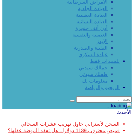
الأمراض السرطانية
العيادة الجلدية
العيادة العظمية
العيادة النسائية
أذن أنف حنجرة
العصبية والنفسية
الإيدز
القلبية والصدرية
عيادة السكري
للسيدات فقط
جمالك سيدتي
طفلك سيدتي
معلومات لك
الريجيم والرياضة
الأحدث
السجن لأسترالي حاول تهريب عشرات السحالي
قميص محترق بـ1139 دولارا.. هل تفقد الموضة عقلها؟