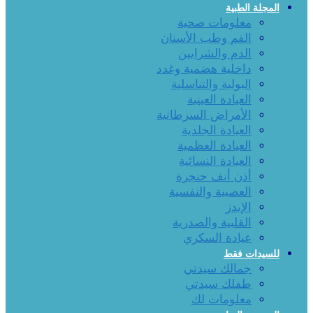
المجلة الطبية
معلومات صحية
الفم وطب الأسنان
الدم والشرايين
داخلية هضمية وغدد
البولية والتناسلية
العيادة العينية
الأمراض السرطانية
العيادة الجلدية
العيادة العظمية
العيادة النسائية
أذن أنف حنجرة
العصبية والنفسية
الإيدز
القلبية والصدرية
عيادة السكري
للسيدات فقط
جمالك سيدتي
طفلك سيدتي
معلومات لك