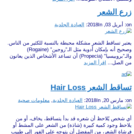
زرع الشعر
on:
أبريل 03, 2018
In:
العيادة الجلدية
يعتبر تساقط الشعر مشكلة محبطة بالنسبة للكثير من الناس.
وصحيح أنه بإمكان أدوية مثل الـ”روجين” (Rogaine)
والـ”بروبيسيا” (Propecia) أن تساعد الأشخاص الذين يعانون
من الصل...
اقرأ المزيد
تساقط الشعر Hair Loss
on:
مارس 20, 2018
In:
العيادة الجلدية
,
معلومات صحية
أي شخص يُلاحظ أن شعره قد بدأ يتساقط، يخاف، أو من
يلاحظ وجود كمية كبيرة (شاذة) من الشعر على المشط أو
فرشاة الشعر، من المفضل أن يتوجه على الفور إلى طبيب