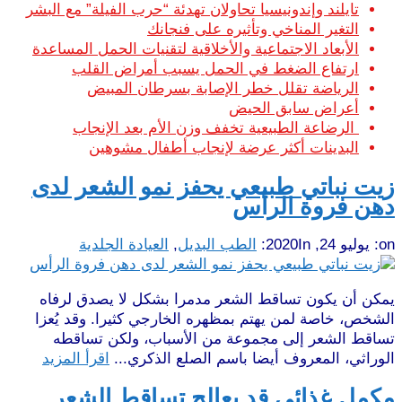
تايلند وإندونيسيا تحاولان تهدئة “حرب الفيلة” مع البشر
التغير المناخي وتأثيره على فنجانك
الأبعاد الاجتماعية والأخلاقية لتقنيات الحمل المساعدة
ارتفاع الضغط في الحمل يسبب أمراض القلب
الرياضة تقلل خطر الإصابة بسرطان المبيض
أعراض سابق الحيض
الرضاعة الطبيعية تخفف وزن الأم بعد الإنجاب
البدينات أكثر عرضة لإنجاب أطفال مشوهين
زيت نباتي طبيعي يحفز نمو الشعر لدى
دهن فروة الرأس
on:
يوليو 24, 2020
In:
الطب البديل
,
العيادة الجلدية
يمكن أن يكون تساقط الشعر مدمرا بشكل لا يصدق لرفاه
الشخص، خاصة لمن يهتم بمظهره الخارجي كثيرا. وقد يُعزا
تساقط الشعر إلى مجموعة من الأسباب، ولكن تساقطه
الوراثي، المعروف أيضا باسم الصلع الذكري...
اقرأ المزيد
مكمل غذائي قد يعالج تساقط الشعر