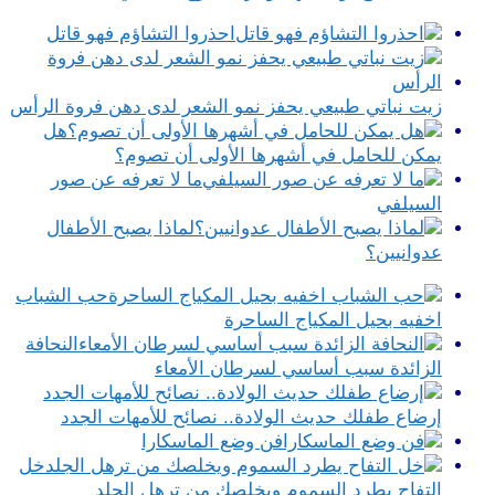
احذروا التشاؤم فهو قاتل
زيت نباتي طبيعي يحفز نمو الشعر لدى دهن فروة الرأس
هل
يمكن للحامل في أشهرها الأولى أن تصوم؟
ما لا تعرفه عن صور
السيلفي
لماذا يصبح الأطفال
عدوانيين؟
حب الشباب
اخفيه بحيل المكياج الساحرة
النحافة
الزائدة سبب أساسي لسرطان الأمعاء
إرضاع طفلك حديث الولادة.. نصائح للأمهات الجدد
فن وضع الماسكارا
خل
التفاح يطرد السموم ويخلصك من ترهل الجلد