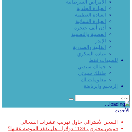
الأمراض السرطانية
العيادة الجلدية
العيادة العظمية
العيادة النسائية
أذن أنف حنجرة
العصبية والنفسية
الإيدز
القلبية والصدرية
عيادة السكري
للسيدات فقط
جمالك سيدتي
طفلك سيدتي
معلومات لك
الريجيم والرياضة
الأحدث
السجن لأسترالي حاول تهريب عشرات السحالي
قميص محترق بـ1139 دولارا.. هل تفقد الموضة عقلها؟