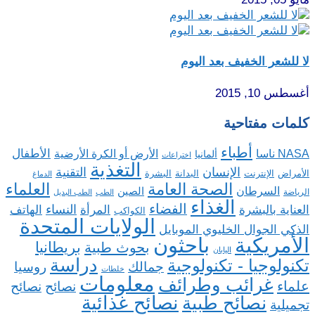
لا للشعر الخفيف بعد اليوم
أغسطس 10, 2015
كلمات مفتاحية
أطباء
الأطفال
NASA ناسا
الأرض أو الكرة الأرضية
ألمانيا
اختراعات
التغذية
الإنسان
التقنية
الإنترنت
البدانة
البشرة
الأمراض
الدماغ
الصحة العامة
العلماء
السرطان
الصين
الرياضة
الطب
الطب البديل
الغذاء
الفضاء
النساء
العناية بالبشرة
المرأة
الهاتف
الكواكب
الولايات المتحدة
الذكي الجوال الخليوي الموبايل
باحثون
الأمريكية
بريطانيا
بحوث طبية
اليابان
دراسة
تكنولوجيا - تكنولوجية
روسيا
جمالك
خلطات
معلومات
غرائب وطرائف
علماء
نصائح
نصائح
نصائح غذائية
نصائح طبية
تجميلية