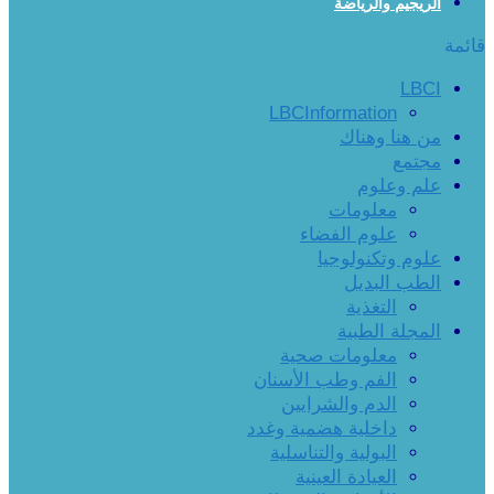
الريجيم والرياضة
قائمة
LBCI
LBCInformation
من هنا وهناك
مجتمع
علم وعلوم
معلومات
علوم الفضاء
علوم وتكنولوجيا
الطب البديل
التغذية
المجلة الطبية
معلومات صحية
الفم وطب الأسنان
الدم والشرايين
داخلية هضمية وغدد
البولية والتناسلية
العيادة العينية