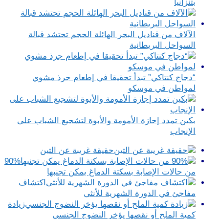
بتنزانيا
الآلاف من قناديل البحر الهائلة الحجم تحتشد قبالة
السواحل البريطانية
“دجاج كنتاكي” تبدأ تحقيقا في إطعام جرذ مشوي
لمواطن في موسكو
بكين تمدد إجازة الأمومة والأبوة لتشجيع الشباب على
الإنجاب
حقيقة غريبة عن التين
90%
من حالات الإصابة بسكتة الدماغ يمكن تجنبها
اكتشاف
مفاجئ في الدورة الشهرية للأنثى
زيادة
كمية الملح أو نقصها يؤخر النضوج الجنسي