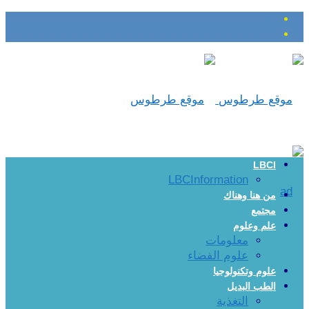
LBCI
LBCInformation
من هنا وهناك
مجتمع
علم وعلوم
معلومات
علوم الفضاء
علوم وتكنولوجيا
الطب البديل
التغذية