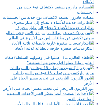
الإطلاق
مصادم هادرون يستعد لاكتشاف نوع جديد من الجسيمات
طائرات جديدة للأغنياء لا تحتاج إلى طيار محترف
سوني تكشف عن بطاقات إس دي الأسرع في العالم
ابتكارعدسات صغيرة خارقة بالطباعة ثلاثية الأبعاد
طغاة
العالم.. ماذا عملوا قبل وصولهم السلطة؟
مرض باركنسون مرتبط بـ 16 نوعا من السرطانات
دور الكربون التاريخي في تحديد مصير الحياة على الأرض
الأحداث السعيدة
أيضا تقصّر العمر
احذر قاتل الرجال الأول