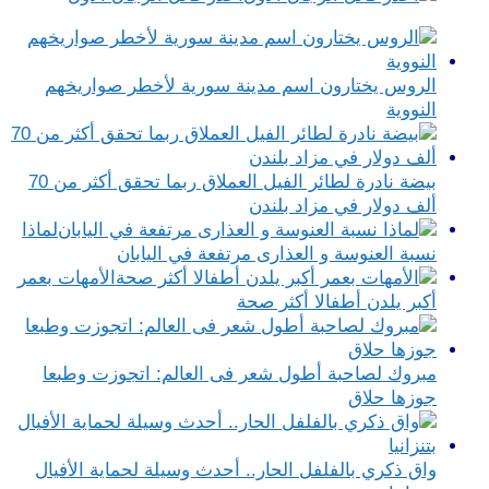
الروس يختارون اسم مدينة سورية لأخطر صواريخهم
النووية
بيضة نادرة لطائر الفيل العملاق ربما تحقق أكثر من 70
ألف دولار في مزاد بلندن
لماذا
نسبة العنوسة و العذارى مرتفعة في اليابان
الأمهات بعمر
أكبر يلدن أطفالا أكثر صحة
مبروك لصاحبة أطول شعر فى العالم: اتجوزت وطبعا
جوزها حلاق
واق ذكري بالفلفل الحار.. أحدث وسيلة لحماية الأفيال