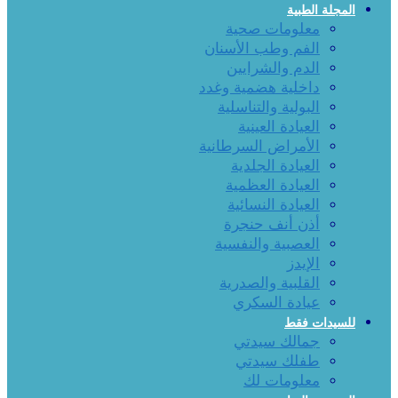
المجلة الطبية
معلومات صحية
الفم وطب الأسنان
الدم والشرايين
داخلية هضمية وغدد
البولية والتناسلية
العيادة العينية
الأمراض السرطانية
العيادة الجلدية
العيادة العظمية
العيادة النسائية
أذن أنف حنجرة
العصبية والنفسية
الإيدز
القلبية والصدرية
عيادة السكري
للسيدات فقط
جمالك سيدتي
طفلك سيدتي
معلومات لك