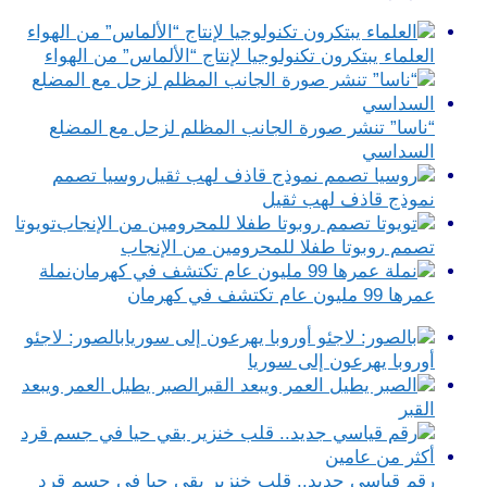
العلماء يبتكرون تكنولوجيا لإنتاج “الألماس” من الهواء
“ناسا” تنشر صورة الجانب المظلم لزحل مع المضلع
السداسي
روسيا تصمم
نموذج قاذف لهب ثقيل
تويوتا
تصمم روبوتا طفلا للمحرومين من الإنجاب
نملة
عمرها 99 مليون عام تكتشف في كهرمان
بالصور: لاجئو
أوروبا يهرعون إلى سوريا
الصبر يطيل العمر ويبعد
القبر
رقم قياسي جديد.. قلب خنزير بقي حيا في جسم قرد