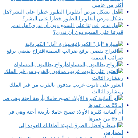
أكثر من عامين
هل
يشكل مرض أنفلونزا الطيور خطرا على البشر؟
هل ندمر
قدرتنا على السمع دون أن ندري؟
سيارة “أبل” الكهربائية
اقتراح يقضي برفع
ضرائب السمنة
أزواج يطالبون بالمساواة
العثور على تابوت غريب مدفون بالقرب من قبر الملك
ريتشارد الثالث
أم ألمانية كثيرة الأولاد تصبح حاملا بأربعة أجنة وهي في
الـ 65 من عمرها