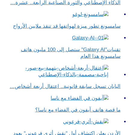
الذكاء الإصطناعي والثورة الصناعية الرابعة.. عشرة…
سامسونغ تطور ميزة لهواتفها قد تنقذ ملايين الأرواح
تقنيات"Galaxy AI" ستصل إلى 100 مليون هاتف
سامسونغ هذا العام
اليابان تسجل سابقة قانونية.. اعتقال أربعة أشخاص…
ما قصة هاتف آيفون في الفضاء مع ناسا؟
الأردن يعلن اكتشاف أول "نقش أثري فرعوني" يعود