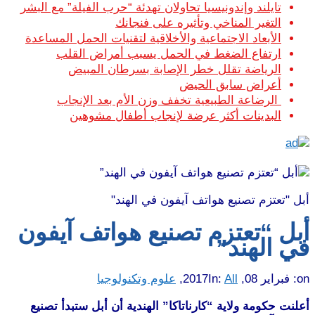
تايلند وإندونيسيا تحاولان تهدئة “حرب الفيلة” مع البشر
التغير المناخي وتأثيره على فنجانك
الأبعاد الاجتماعية والأخلاقية لتقنيات الحمل المساعدة
ارتفاع الضغط في الحمل يسبب أمراض القلب
الرياضة تقلل خطر الإصابة بسرطان المبيض
أعراض سابق الحيض
الرضاعة الطبيعية تخفف وزن الأم بعد الإنجاب
البدينات أكثر عرضة لإنجاب أطفال مشوهين
أبل "تعتزم تصنيع هواتف آيفون في الهند"
أبل “تعتزم تصنيع هواتف آيفون
في الهند”
on:
فبراير 08, 2017
All
In:
,
علوم وتكنولوجيا
أعلنت حكومة ولاية “كارناتاكا” الهندية أن أبل ستبدأ تصنيع