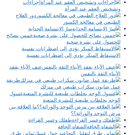
إجراءات
وتشخيص العقم عند المرأة
دور العلاج
الطبيعي في معالجة الكسور
سرّ الابتسامة الجذابة
خمس نصائح
للحصول على بشرة صحية
الاستيقاظ المبكر يؤدي إلى اضطرابات نفسية
عنف الآباء يفقد
الأبناء الثقة بالنفس
طريقة
عمل صابون سكراب طبيعي في منزلك
غسول
الوجه بخلطات طبيعية للبشرة المتعبة
ما العلاقة بين
مرض التوحد والوراثة؟؟
طفلك وعسر القراءة
الشفاه الجافة
ثماني طرق