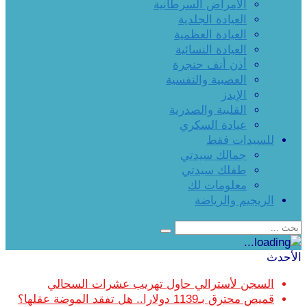
الأمراض السرطانية
العيادة الجلدية
العيادة العظمية
العيادة النسائية
أذن أنف حنجرة
العصبية والنفسية
الإيدز
القلبية والصدرية
عيادة السكري
للسيدات فقط
جمالك سيدتي
طفلك سيدتي
معلومات لك
الريجيم والرياضة
الأحدث
السجن لأسترالي حاول تهريب عشرات السحالي
قميص محترق بـ1139 دولارا.. هل تفقد الموضة عقلها؟