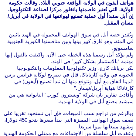
هواتف آيفون في الولاية الواقعة جنوبي البلاد. وقالت حكومة
الولاية، التي تُعتبر عاصمتها بانغلور مركزا لصناعة التكنولوجيا،
إن أبل ستبدأ أول عملية تصنيع لهواتفها في الولاية في أبريل/
نيسان المقبل.
وتُقدر حصة أبل في سوق الهواتف المحمولة في الهند باثنين
في المئة، وهو فارق كبير بينها وبين منافستها الكورية الجنوبية
سامسونغ.
موقع طرطوس
ولم تؤكد أبل رسميا هذه الخطة حتى الآن، واكتفت بالقول إنها
مهتمة “بالاستثمار بشكل كبير” في الهند.
لكن بريانك كارج، وزير تكنولوجيا المعلومات والتكنولوجيا
الحيوية في ولاية كارناتاكا، قال في تصريح لوكالة فرانس برس:
“لدينا اتفاق مع أبل، ونتوقع منها أن تبدأ تصنيع (آيفون) في
كارناتاكا بنهاية أبريل/نيسان.”
وأفادت تقارير بأن شركة “ويسترون كورب” التايوانية هي من
سيشيد مصنع أبل في الولاية الهندية.
موقع طرطوس
وبالرغم من تراجع نسب المبيعات، فإن أبل تستحوذ تقريبا على
نصف سوق الهواتف المميزة التي يبدأ سعرها بنحو 450 دولارا،
وتشهد مبيعاتها نموا سريعا.
وعقدت أبل سلسلة من الاجتماعات مع ممثلي الحكومة الهندية