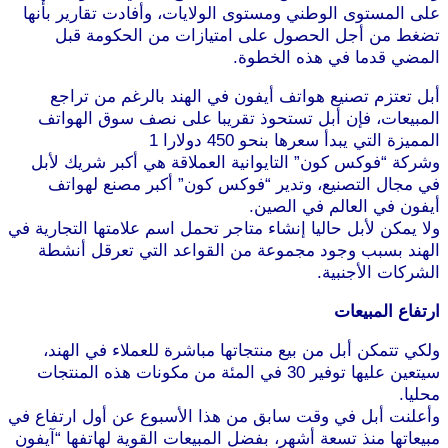
على المستوى الوطني ومستوى الولايات، وأفادت تقارير بأنها
تضغط من أجل الحصول على امتيازات من الحكومة قبل
المضي قدما في هذه الخطوة.
موقع طرطوس
أبل تعتزم تصنيع هواتف أيفون في الهند بالرغم من تراجع
المبيعات، فإن أبل تستحوذ تقريبا على نصف سوق الهواتف
المميزة التي يبدأ سعرها بنحو 450 دولارا 1
وشركة “فوكس كون” التايوانية العملاقة هي أكبر شريك لأبل
في مجال التصنيع، وتدير “فوكس كون” أكبر مصنع لهواتف
أيفون في العالم في الصين.
ولا يمكن لأبل حاليا إنشاء متاجر تحمل اسم علامتها التجارية في
الهند بسبب وجود مجموعة من القواعد التي تعرقل أنشطة
الشركات الأجنبية.
موقع طرطوس
ارتفاع المبيعات
ولكي تتمكن أبل من بيع منتجاتها مباشرة للعملاء في الهند،
سيتعين عليها توفير 30 في المئة من مكونات هذه المنتجات
محليا.
موقع طرطوس
وأعلنت أبل في وقت سابق من هذا الأسبوع عن أول ارتفاع في
مبيعاتها منذ تسعة أشهر، بفضل المبيعات القوية لهاتفها “آيفون