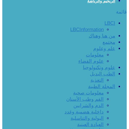
الريجيم والرياضة
قائمة
LBCI
LBCInformation
من هنا وهناك
مجتمع
علم وعلوم
معلومات
علوم الفضاء
علوم وتكنولوجيا
الطب البديل
التغذية
المجلة الطبية
معلومات صحية
الفم وطب الأسنان
الدم والشرايين
داخلية هضمية وغدد
البولية والتناسلية
العيادة العينية