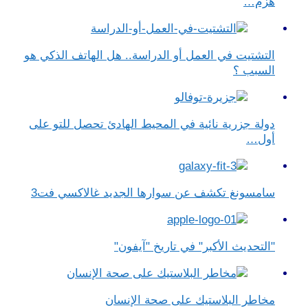
هزم…
التشتيت في العمل أو الدراسة.. هل الهاتف الذكي هو
السبب ؟
دولة جزرية نائية في المحيط الهادئ تحصل للتو على
أول…
سامسونغ تكشف عن سوارها الجديد غالاكسي فت3
"التحديث الأكبر" في تاريخ "آيفون"
مخاطر البلاستيك على صحة الإنسان