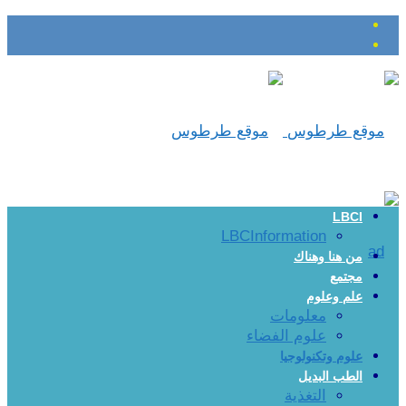
LBCI
LBCInformation
من هنا وهناك
مجتمع
علم وعلوم
معلومات
علوم الفضاء
علوم وتكنولوجيا
الطب البديل
التغذية