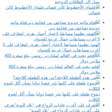
يميل إلى العلاقات الزوجية
علماء: الأخطبوط كائن
فضائي
قناة مائية
جديدة تضاعف من فخامة دبي
الهنود نظموا مسابقةً لاختيار أجمل بقرة.. لنتعرّف على 5
أغرب مسابقات جمال عربية للحيوان
أفخم يخت في العالم لملياردير روسي يبلغ سعره 403
ملايين دولار
من هذه الطفلة اللاجئة؟
دموع طفلة على كلبها تثير غضبا دوليا بشأن أكل لحوم
الكلاب
تعرف
على أغرب عادات الزواج في “بلاد النوبة”