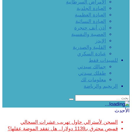
الأمراض السرطانية
العيادة الجلدية
العيادة العظمية
العيادة النسائية
أذن أنف حنجرة
العصبية والنفسية
الإيدز
القلبية والصدرية
عيادة السكري
للسيدات فقط
جمالك سيدتي
طفلك سيدتي
معلومات لك
الريجيم والرياضة
الأحدث
السجن لأسترالي حاول تهريب عشرات السحالي
قميص محترق بـ1139 دولارا.. هل تفقد الموضة عقلها؟