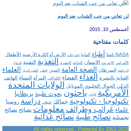
لن تعاني من حب الشباب بعد اليوم
أغسطس 10, 2015
كلمات مفتاحية
أطباء
الأطفال
NASA ناسا
الأرض أو الكرة الأرضية
ألمانيا
اختراعات
التغذية
الإنسان
التقنية
الإنترنت
البدانة
البشرة
الأمراض
الدماغ
الصحة العامة
العلماء
السرطان
الصين
الرياضة
الطب
الطب البديل
الغذاء
الفضاء
النساء
العناية بالبشرة
المرأة
الهاتف
الكواكب
الولايات المتحدة
الذكي الجوال الخليوي الموبايل
باحثون
الأمريكية
بريطانيا
بحوث طبية
اليابان
دراسة
تكنولوجيا - تكنولوجية
روسيا
جمالك
خلطات
معلومات
غرائب وطرائف
علماء
نصائح
نصائح
نصائح غذائية
نصائح طبية
تجميلية
2002-2025 All rights reserved , Powered By