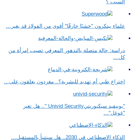
السبب ؟
علماء يبتكرون "خشبًا خارقًا" أقوى من الفولاذ قد يغير…
دراسة: حالة متصلة بالتدهور المعرفي تصيب إمرأة من
كل…
اختراع طبي أم تهديد للبشرية؟.. مغردون يعلقون على…
"يونيفيد سيكيوريتيUnivid Security ".. هل تغير
"غوغل"…
الذكاء الاصطناعي في 2030.. هل سيتنبأ بالمستقبل…