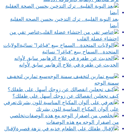
بعد النوبة القلبية.. ترك التدخين يحسن الصحة العقلية
أيضا
عناصر تقي من
احتشاء عضلة القلب
الولايات
المتحدة…السماح ببيع “فياغرا” نسائية
الحديث عن طفرة في علاج الزهايمر سابق لأوانه
سبع تمارين لتخفيف
سمنة الوجه
كيف تجعلين انفصالك عن زوجك أسهل على طفلك؟
تعرفي
على ألوان المكياج المناسبة للون بشرتك
تخلصي
من اصفرار الوجه مع هذه الوصفات
لإقبال