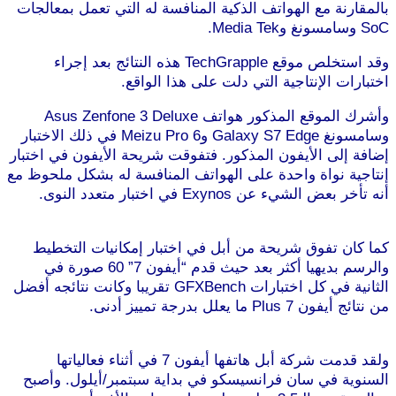
بالمقارنة مع الهواتف الذكية المنافسة له التي تعمل بمعالجات
SoC وسامسونغ وMedia Tek.
وقد استخلص موقع TechGrapple هذه النتائج بعد إجراء
اختبارات الإنتاجية التي دلت على هذا الواقع.
وأشرك الموقع المذكور هواتف Asus Zenfone 3 Deluxe
وسامسونغ Galaxy S7 Edge وMeizu Pro 6 في ذلك الاختبار
إضافة إلى الأيفون المذكور. فتفوقت شريحة الأيفون في اختبار
إنتاجية نواة واحدة على الهواتف المنافسة له بشكل ملحوظ مع
أنه تأخر بعض الشيء عن Exynos في اختبار متعدد النوى.
موقع
طرطوس
كما كان تفوق شريحة من أبل في اختبار إمكانيات التخطيط
والرسم بديهيا أكثر بعد حيث قدم “أيفون 7” 60 صورة في
الثانية في كل اختبارات GFXBench تقريبا وكانت نتائجه أفضل
من نتائج أيفون 7 Plus ما يعلل بدرجة تمييز أدنى.
موقع
طرطوس
ولقد قدمت شركة أبل هاتفها أيفون 7 في أثناء فعالياتها
السنوية في سان فرانسيسكو في بداية سبتمبر/أيلول. وأصبح