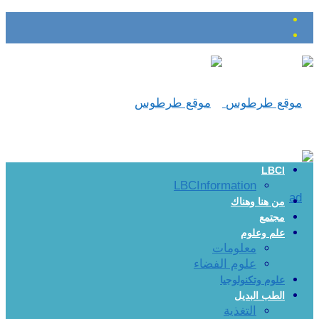
LBCI
LBCInformation
من هنا وهناك
مجتمع
علم وعلوم
معلومات
علوم الفضاء
علوم وتكنولوجيا
الطب البديل
التغذية