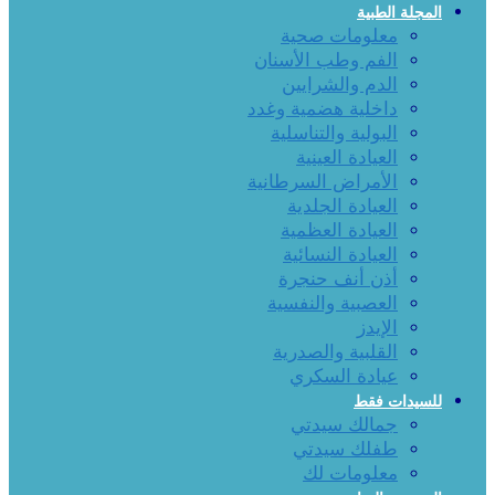
المجلة الطبية
معلومات صحية
الفم وطب الأسنان
الدم والشرايين
داخلية هضمية وغدد
البولية والتناسلية
العيادة العينية
الأمراض السرطانية
العيادة الجلدية
العيادة العظمية
العيادة النسائية
أذن أنف حنجرة
العصبية والنفسية
الإيدز
القلبية والصدرية
عيادة السكري
للسيدات فقط
جمالك سيدتي
طفلك سيدتي
معلومات لك