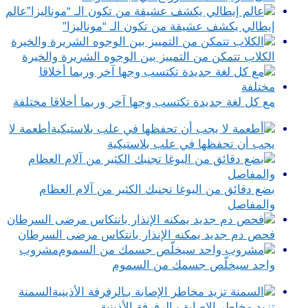
عالم
إيطالي يكشف عشيقة من تكون الـ “موناليزا”
الكلاب تتمكن من التمييز بين الوجوه الشريرة والخيرة
مع كل لغة جديدة تكتسب وجها آخر وربما أخلاقا مختلفة
أطعمة لا
يجب أن تحفظها في علب بلاستيكية
بضع دقائق من اليوغا تجنبك الكثير من آلام العظام
والمفاصل
فحص دم جديد يمكنه الإنذار بانتكاس مرضى السرطان
مشروب
واحد سيخلّص جسمك من السموم
السمنة
تزيد مخاطر الإصابة بـالرفرفة الأذينية