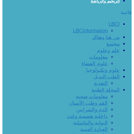
الريجيم والرياضة
قائمة
LBCI
LBCInformation
من هنا وهناك
مجتمع
علم وعلوم
معلومات
علوم الفضاء
علوم وتكنولوجيا
الطب البديل
التغذية
المجلة الطبية
معلومات صحية
الفم وطب الأسنان
الدم والشرايين
داخلية هضمية وغدد
البولية والتناسلية
العيادة العينية