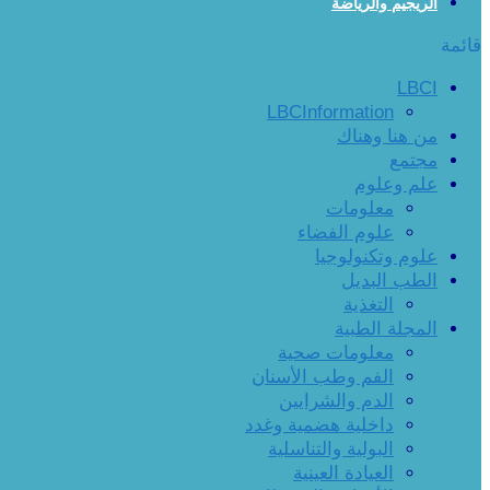
الريجيم والرياضة
قائمة
LBCI
LBCInformation
من هنا وهناك
مجتمع
علم وعلوم
معلومات
علوم الفضاء
علوم وتكنولوجيا
الطب البديل
التغذية
المجلة الطبية
معلومات صحية
الفم وطب الأسنان
الدم والشرايين
داخلية هضمية وغدد
البولية والتناسلية
العيادة العينية