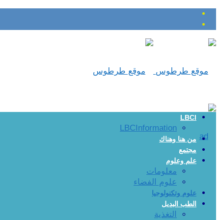
LBCI
LBCInformation
من هنا وهناك
مجتمع
علم وعلوم
معلومات
علوم الفضاء
علوم وتكنولوجيا
الطب البديل
التغذية