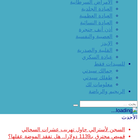
الأمراض السرطانية
العيادة الجلدية
العيادة العظمية
العيادة النسائية
أذن أنف حنجرة
العصبية والنفسية
الإيدز
القلبية والصدرية
عيادة السكري
للسيدات فقط
جمالك سيدتي
طفلك سيدتي
معلومات لك
الريجيم والرياضة
الأحدث
السجن لأسترالي حاول تهريب عشرات السحالي
قميص محترق بـ1139 دولارا.. هل تفقد الموضة عقلها؟