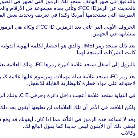
بالتدقيق في ظهر الهاتف ستجد تلك الرموز التي تظهر في الصور
الطريقة التي تستخدمها أمريكا وكندا في تعريف وتحديد بعض الم
متشابهة في الجهتين.
كانت الشركات المنتجة لهما.
بالنزول إلى أسفل سنجد علامة كبيرة رمزها FC، وتلك العلامة تعني أن الهاتف قد حصل على التصريح من لجنة الاتصالات الفيدرالية، وهي المسؤولة عن مراجعة صلاحية الهاتف للاستخدام أم لا.
بعد
لاحتوائه على مواد خطرة كالبطارية القابلة للانفجار.
في النهاية ستجد علامة أعجب داخل دائرة وحرفي C E، وتلك الرموز خاصة بالدول الأوروبية التي يتم بيع منتجات أبل بها.
ولكن اللافت في الأمر أن تلك العلامات لن تطبعها أيفون بعد ذلك ع
فيعني ذلك أن الأيفون ليس جديدا كما يقول البائع لك.
وكالات