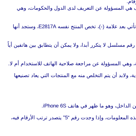
قام.
ويأتي بعده بعض الرموز والأرقام، تلك الحروف هي المسؤولة عن التعريف لدى الدول والحكومات، وهي
الحروف الأولى التي تأتي بعد الرمزين FCC ID: وIC:، هي الرموز التي تخص الشركة المصنعة نفسها، أما الحروف التي تليها والتي تأتي بعد علامة (-)، تخص المنتج نفسه E2817A، وستجد أنها
ز IMEI، والذي هو اختصار لكلمة الهوية الدولية للمعدات المتنقلة international mobile equipment identity، وهو رقم مسلسل لا يتكرر أبدا، ولا يمكن أن يتطابق بين هاتفين أياً
إلقائه في المخلفات العادية، ولابد أن يتم التخلص منه مع المنتجات التي يعاد تصنيعها
ل، وهو ما ظهر في هاتف iPhone 6S.
وقد لا تساعد هذه الرموز في التأكد مما إذا كان، أيفونك قد وقع فتحه وإصلاحه أم لا، لأن الرقم التسلسلي وحده قادر على كشف هذه المعلومات، وإذا وجدت رقم “5” يتصدر ترتب الأرقام فيه،