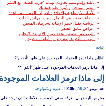
تايلند وإندونيسيا تحاولان تهدئة “حرب الفيلة” مع البشر
التغير المناخي وتأثيره على فنجانك
الأبعاد الاجتماعية والأخلاقية لتقنيات الحمل المساعدة
ارتفاع الضغط في الحمل يسبب أمراض القلب
الرياضة تقلل خطر الإصابة بسرطان المبيض
أعراض سابق الحيض
الرضاعة الطبيعية تخفف وزن الأم بعد الإنجاب
البدينات أكثر عرضة لإنجاب أطفال مشوهين
إلى ماذا ترمز العلامات الموجودة على ظهر "أيفون"؟
إلى ماذا ترمز العلامات الموجود
on:
يونيو 24, 2016
All
In:
,
علوم وتكنولوجيا
يفترض البعض أن معرفة معنى الرموز والعلامات التي توجد على ظ