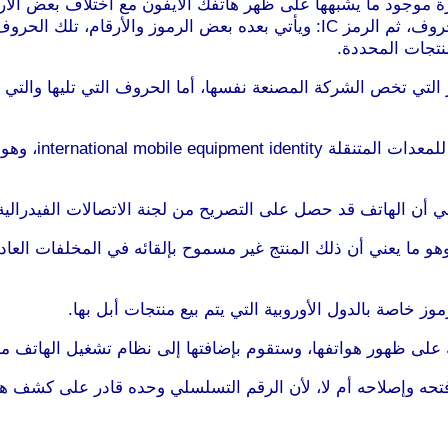
ة موجود ما يشبهها على ظهر هاتفك الأيفون مع اختلاف بعض الأر
بالحديث عن الرمزFCC ID: وتأتي بعده مجموعة من الأرقام والحروف، ثم الرمز IC: 
نتجات المحددة.
بعد ذلك سنجد رم
 رمز FC، سنجد علامة سلة مهملات ومرسوم عليها علامة X، وهو ما يعني أن ذلك المنتج غير مسموح ب
لى ظهور هواتفها، وستقوم بإضافتها إلى نظام تشغيل الهاتف من الداخ