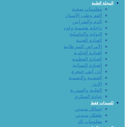
المجلة الطبية
معلومات صحية
الفم وطب الأسنان
الدم والشرايين
داخلية هضمية وغدد
البولية والتناسلية
العيادة العينية
الأمراض السرطانية
العيادة الجلدية
العيادة العظمية
العيادة النسائية
أذن أنف حنجرة
العصبية والنفسية
الإيدز
القلبية والصدرية
عيادة السكري
للسيدات فقط
جمالك سيدتي
طفلك سيدتي
معلومات لك