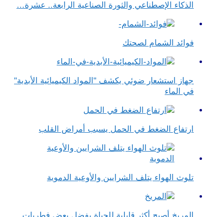
الذكاء الإصطناعي والثورة الصناعية الرابعة.. عشرة…
فوائد الشمام لصحتك
جهاز استشعار ضوئي يكشف "المواد الكيميائية الأبدية"
في الماء
ارتفاع الضغط في الحمل يسبب أمراض القلب
تلوث الهواء يتلف الشرايين والأوعية الدموية
المريخ أصبح أكثر قابلية للحياة بفضل بعض فطريات