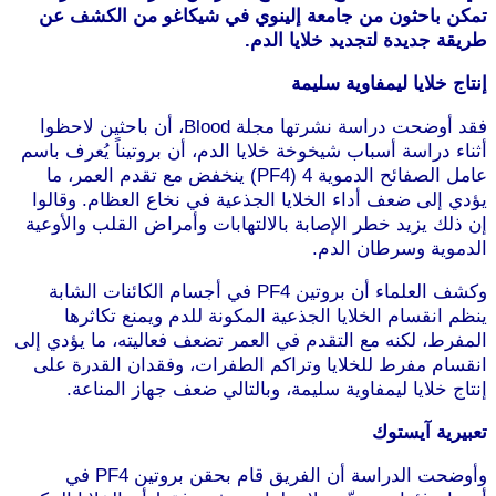
تمكن باحثون من جامعة إلينوي في شيكاغو من الكشف عن
طريقة جديدة لتجديد خلايا الدم.
إنتاج خلايا ليمفاوية سليمة
فقد أوضحت دراسة نشرتها مجلة Blood، أن باحثين لاحظوا
أثناء دراسة أسباب شيخوخة خلايا الدم، أن بروتيناً يُعرف باسم
عامل الصفائح الدموية 4 (PF4) ينخفض مع تقدم العمر، ما
يؤدي إلى ضعف أداء الخلايا الجذعية في نخاع العظام. وقالوا
إن ذلك يزيد خطر الإصابة بالالتهابات وأمراض القلب والأوعية
الدموية وسرطان الدم.
وكشف العلماء أن بروتين PF4 في أجسام الكائنات الشابة
ينظم انقسام الخلايا الجذعية المكونة للدم ويمنع تكاثرها
المفرط، لكنه مع التقدم في العمر تضعف فعاليته، ما يؤدي إلى
انقسام مفرط للخلايا وتراكم الطفرات، وفقدان القدرة على
إنتاج خلايا ليمفاوية سليمة، وبالتالي ضعف جهاز المناعة.
تعبيرية آيستوك
وأوضحت الدراسة أن الفريق قام بحقن بروتين PF4 في