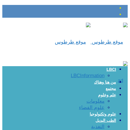
LBCI
LBCInformation
من هنا وهناك
مجتمع
علم وعلوم
معلومات
علوم الفضاء
علوم وتكنولوجيا
الطب البديل
التغذية