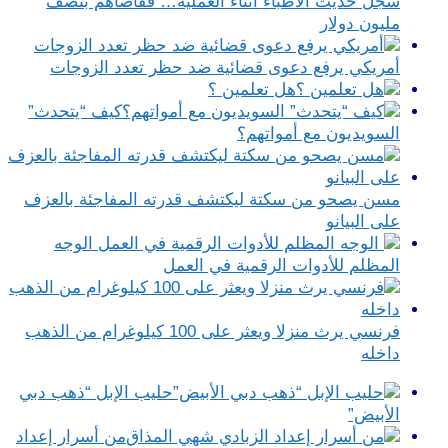
سجّل حديث الأطباء أثناء العمليّة… فقاضاهم بنصف
مليون دولار
أمريكي يرفع دعوى قضائية ضد حظر تعدد الزوجات
هل تعلمين ؟
كيف “يتحدث”
السويديون مع أمواتهم؟
مسن يصحو من سكتة ليكتشف قدرته المفاجئة بالعزف
على البيانو
الوجه
المظلم للأدوات الرقمية في العمل
فرنسي يرث منزلا ويعثر على 100 كيلوغرام من الذهب
داخله
حليب الإبل “ذهب دبي
الأبيض”
من أسرار إعداد