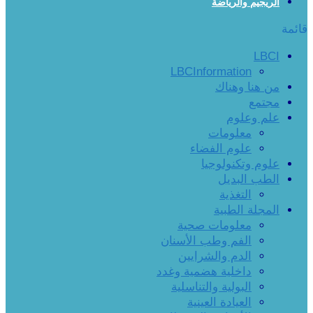
الريجيم والرياضة
قائمة
LBCI
LBCInformation
من هنا وهناك
مجتمع
علم وعلوم
معلومات
علوم الفضاء
علوم وتكنولوجيا
الطب البديل
التغذية
المجلة الطبية
معلومات صحية
الفم وطب الأسنان
الدم والشرايين
داخلية هضمية وغدد
البولية والتناسلية
العيادة العينية