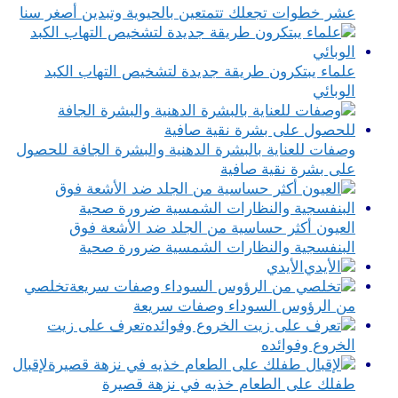
عشر خطوات تجعلك تتمتعين بالحيوية وتبدين أصغر سنا
علماء يبتكرون طريقة جديدة لتشخيص التهاب الكبد
الوبائي
وصفات للعناية بالبشرة الدهنية والبشرة الجافة للحصول
على بشرة نقية صافية
العيون أكثر حساسية من الجلد ضد الأشعة فوق
البنفسجية والنظارات الشمسية ضرورة صحية
الأيدي
تخلصي
من الرؤوس السوداء وصفات سريعة
تعرف على زيت
الخروع وفوائده
لإقبال
طفلك على الطعام خذيه في نزهة قصيرة