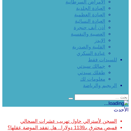
الأمراض السرطانية
العيادة الجلدية
العيادة العظمية
العيادة النسائية
أذن أنف حنجرة
العصبية والنفسية
الإيدز
القلبية والصدرية
عيادة السكري
للسيدات فقط
جمالك سيدتي
طفلك سيدتي
معلومات لك
الريجيم والرياضة
الأحدث
السجن لأسترالي حاول تهريب عشرات السحالي
قميص محترق بـ1139 دولارا.. هل تفقد الموضة عقلها؟