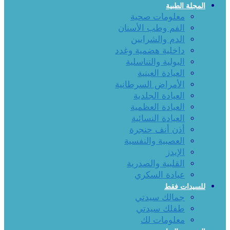
المجلة الطبية
معلومات صحية
الفم وطب الأسنان
الدم والشرايين
داخلية هضمية وغدد
البولية والتناسلية
العيادة العينية
الأمراض السرطانية
العيادة الجلدية
العيادة العظمية
العيادة النسائية
أذن أنف حنجرة
العصبية والنفسية
الإيدز
القلبية والصدرية
عيادة السكري
للسيدات فقط
جمالك سيدتي
طفلك سيدتي
معلومات لك