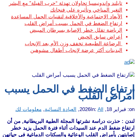
تايلند وإندونيسيا تحاولان تهدئة “حرب الفيلة” مع البشر
التغير المناخي وتأثيره على فنجانك
الأبعاد الاجتماعية والأخلاقية لتقنيات الحمل المساعدة
ارتفاع الضغط في الحمل يسبب أمراض القلب
الرياضة تقلل خطر الإصابة بسرطان المبيض
أعراض سابق الحيض
الرضاعة الطبيعية تخفف وزن الأم بعد الإنجاب
البدينات أكثر عرضة لإنجاب أطفال مشوهين
ارتفاع الضغط في الحمل يسبب
أمراض القلب
on:
فبراير 18, 2026
All
In:
,
العيادة النسائية
,
معلومات لك
لندن : حذرت دراسة نشرتها المجلة الطبية البريطانية, من أن
ارتفاع ضغط الدم عند السيدات أثناء فترة الحمل يزيد خطر
إصابتهن بأمراض القلب الوعائية والسكتات الدماغية في حياتهن