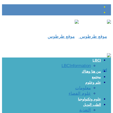
LBCI
LBCInformation
من هنا وهناك
مجتمع
علم وعلوم
معلومات
علوم الفضاء
علوم وتكنولوجيا
الطب البديل
التغذية