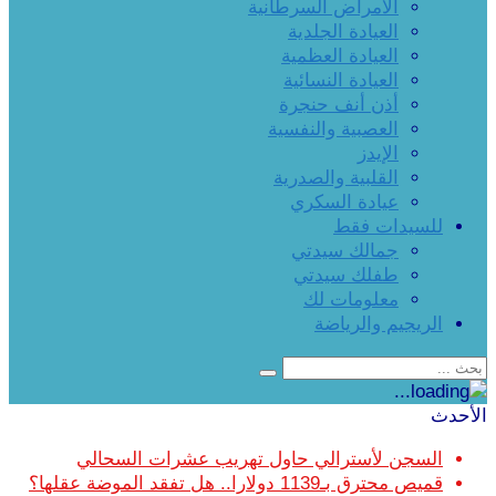
الأمراض السرطانية
العيادة الجلدية
العيادة العظمية
العيادة النسائية
أذن أنف حنجرة
العصبية والنفسية
الإيدز
القلبية والصدرية
عيادة السكري
للسيدات فقط
جمالك سيدتي
طفلك سيدتي
معلومات لك
الريجيم والرياضة
الأحدث
السجن لأسترالي حاول تهريب عشرات السحالي
قميص محترق بـ1139 دولارا.. هل تفقد الموضة عقلها؟