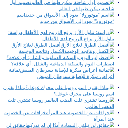
تصميم أول
شاحنة يمكن طيها في العالم
اسم
“موتورولا” يعود إلى الأسواق من جديد
دراسة:
تناول الأرز يرفع الزرنيخ لدى الأطفال
أفضل الطرق لعلاج الأرق
الكسل ونتائجه الوخيمة
اضطراب النوم والسكتة الدماغية والشلل: أي علاقة؟
ثمانية
أعراض مبكرة للإصابة بسرطان المبيض
بماذا يقترن
اسم روسيا على محرك غوغل؟
روسيا تشتري ثلث
الذهب العالمي
خرافات عن الخصوبة
عند المرأة
حقائق لن