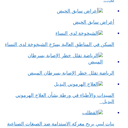
أعراض سابق الحيض
السكن في المناطق العالية يسرّع الشيخوخة لدى النساء
الرياضة تقلل خطر الإصابة بسرطان المبيض
السيدات والأطباء في ورطة بشأن العلاج الهرموني
البديل
نبات ليبي يربح معركة الاستدامة ضد الصبغات الصناعية