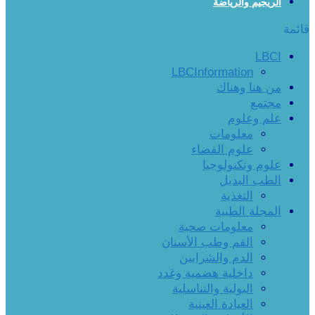
الريجيم والرياضة
قائمة
LBCI
LBCInformation
من هنا وهناك
مجتمع
علم وعلوم
معلومات
علوم الفضاء
علوم وتكنولوجيا
الطب البديل
التغذية
المجلة الطبية
معلومات صحية
الفم وطب الأسنان
الدم والشرايين
داخلية هضمية وغدد
البولية والتناسلية
العيادة العينية