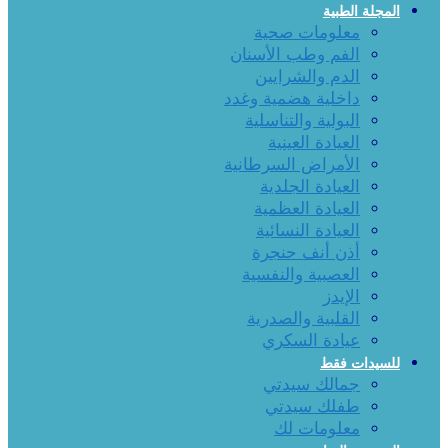
المجلة الطبية
معلومات صحية
الفم وطب الأسنان
الدم والشرايين
داخلية هضمية وغدد
البولية والتناسلية
العيادة العينية
الأمراض السرطانية
العيادة الجلدية
العيادة العظمية
العيادة النسائية
أذن أنف حنجرة
العصبية والنفسية
الإيدز
القلبية والصدرية
عيادة السكري
للسيدات فقط
جمالك سيدتي
طفلك سيدتي
معلومات لك