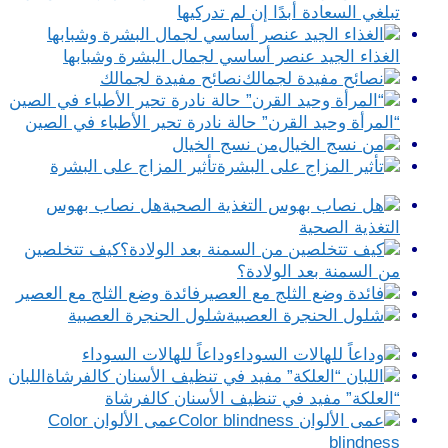
تبلغي السعادة أبدًا إن لم تدركيها
الغذاء الجيد عنصر أساسي لجمال البشرة وشبابها
نصائح مفيدة لجمالك
“المرأة وحيد القرن” حالة نادرة تحير الأطباء في الصين
من نسج الخيال
تأثير المزاج على البشرة
هل نصاب بهوس
التغذية الصحية
كيف تتخلصين
من السمنة بعد الولادة؟
فائدة وضع الثلج مع العصير
شلول الحنجرة العصبية
وداعاً للهالات السوداء
اللبان
“العلكة” مفيد في تنظيف الأسنان كالفرشاة
عمى الألوان Color
blindness