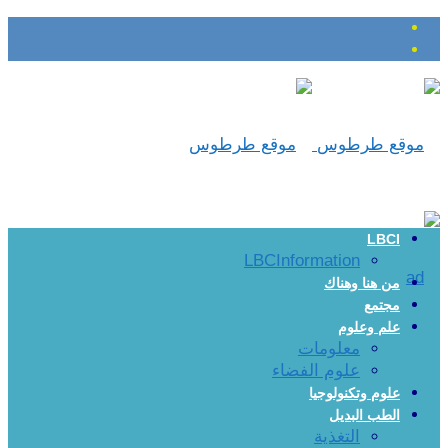
LBCI
LBCInformation
من هنا وهناك
مجتمع
علم وعلوم
معلومات
علوم الفضاء
علوم وتكنولوجيا
الطب البديل
التغذية