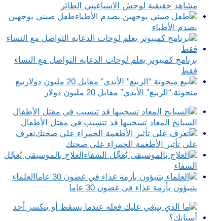
مشاهد حقيقية لوحش الاسباغيتي الطائر
طفل صيني بوجهين
يصدم الأطباء
برنامج كمبيوتر يعلم لوحات الدعاية التواصل مع النساء
فقط
بيع
منحوتة “الربيع” الأبدي” مقابل 20 مليون دولار
السبانخ المعاد تسخينها قد تتسبب في مقتل الأطفال
تعرف
على تأثير الأطعمة الحمراء على صحتك
العلاج بالموسيقى يُعجِّل
الشفاء
العلماء
يتنبؤون بأزمة غذاء في غضون 30 عاما