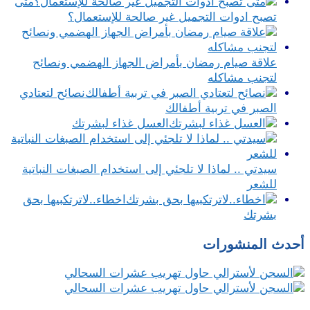
متى
تصبح ادوات التجميل غير صالحة للإستعمال؟
علاقة صيام رمضان بأمراض الجهاز الهضمي ونصائح
لتجنب مشاكله
نصائح لتعتادي
الصبر في تربية أطفالك
العسل غذاء لبشرتك
سيدتي .. لماذا لا تلجئي إلى استخدام الصبغات النباتية
للشعر
اخطاء..لاترتكبيها بحق
بشرتك
أحدث المنشورات