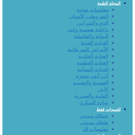
المجلة الطبية
معلومات صحية
الفم وطب الأسنان
الدم والشرايين
داخلية هضمية وغدد
البولية والتناسلية
العيادة العينية
الأمراض السرطانية
العيادة الجلدية
العيادة العظمية
العيادة النسائية
أذن أنف حنجرة
العصبية والنفسية
الإيدز
القلبية والصدرية
عيادة السكري
للسيدات فقط
جمالك سيدتي
طفلك سيدتي
معلومات لك