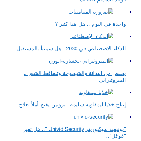
واحدة في اليوم .. هل هذا كثير ؟
الذكاء الاصطناعي في 2030.. هل سيتنبأ بالمستقبل…
يخلص من البدانة والشيخوخة وتساقط الشعر ..
الميزوثيرابي
إنتاج خلايا ليمفاوية سليمة.. بروتين يفتح أملاً لعلاج…
"يونيفيد سيكيوريتيUnivid Security ".. هل تغير
"غوغل"…