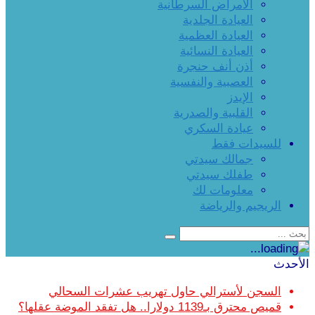
الأمراض السرطانية
العيادة الجلدية
العيادة العظمية
العيادة النسائية
أذن أنف حنجرة
العصبية والنفسية
الإيدز
القلبية والصدرية
عيادة السكري
للسيدات فقط
جمالك سيدتي
طفلك سيدتي
معلومات لك
الريجيم والرياضة
الأحدث
السجن لأسترالي حاول تهريب عشرات السحالي
قميص محترق بـ1139 دولارا.. هل تفقد الموضة عقلها؟