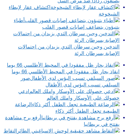
يصنعون رذاذا ضد مرض السل
اكتشاف عقار لإبطاء
الشيخوخة
أطباء
يتنبؤون بتضاعف إصابات قصور القلب
التدخين وجين سرطان الثدي يزيدان من احتمالات
الإصابة بسرطان الرئة
انقاذ بحار ظل مفقودا في المحيط الأطلسي 66 يوما
صور
السيلفي تسبب البؤس لدى الأطفال
ادعي
حصولك على الأوسكار واملك العالم
الرضاعة
الطبيعية تجعل الطفل أكثر ذكاء
أرفع برج مشاهدة
يفتتح في بريطانيا
التقاط