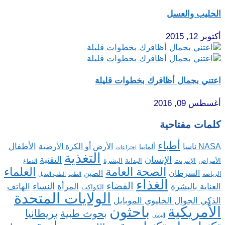
الحليب والعسل
أكتوبر 12, 2015
اعتني بجمال أظافرك بخطوات قليلة
أغسطس 09, 2016
كلمات مفتاحية
أطباء
الأطفال
NASA ناسا
الأرض أو الكرة الأرضية
ألمانيا
اختراعات
التغذية
الإنسان
التقنية
الإنترنت
البدانة
البشرة
الأمراض
الدماغ
الصحة العامة
العلماء
السرطان
الصين
الرياضة
الطب
الطب البديل
الغذاء
الفضاء
النساء
العناية بالبشرة
المرأة
الهاتف
الكواكب
الولايات المتحدة
الذكي الجوال الخليوي الموبايل
باحثون
الأمريكية
بريطانيا
بحوث طبية
اليابان