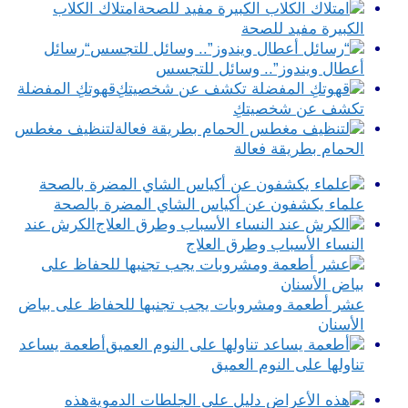
امتلاك الكلاب
الكبيرة مفيد للصحة
“رسائل
أعطال ويندوز”.. وسائل للتجسس
قهوتكِ المفضلة
تكشف عن شخصيتكِ
لتنظيف مغطس
الحمام بطريقة فعالة
علماء يكشفون عن أكياس الشاي المضرة بالصحة
الكرش عند
النساء الأسباب وطرق العلاج
عشر أطعمة ومشروبات يجب تجنبها للحفاظ على بياض
الأسنان
أطعمة يساعد
تناولها على النوم العميق
هذه