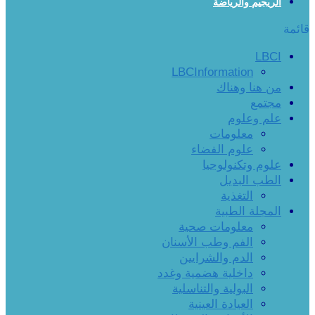
الريجيم والرياضة
قائمة
LBCI
LBCInformation
من هنا وهناك
مجتمع
علم وعلوم
معلومات
علوم الفضاء
علوم وتكنولوجيا
الطب البديل
التغذية
المجلة الطبية
معلومات صحية
الفم وطب الأسنان
الدم والشرايين
داخلية هضمية وغدد
البولية والتناسلية
العيادة العينية