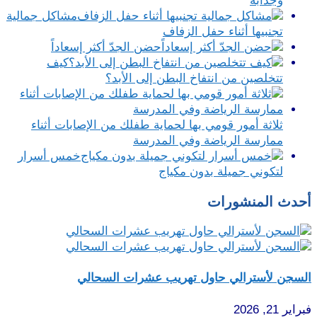
وجذابة
مشاكل جمالية
تجنبيها أثناء حفل الزفاف
حضن الجدّ أكثر إسعاداً
كيف
تتخلصين من انتفاخ البطن إلى الأبد؟
ثلاثة أمور قومي بها لحماية طفلك من الإصابات أثناء
ممارسة الرياضة وفي المدرسة
خمس أسرار
لتكوني جميلة بدون مكياج
أحدث المنشورات
السجن لأسترالي حاول تهريب عشرات السحالي
فبراير 21, 2026