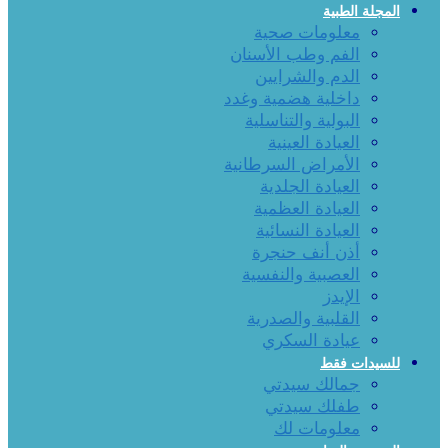
المجلة الطبية
معلومات صحية
الفم وطب الأسنان
الدم والشرايين
داخلية هضمية وغدد
البولية والتناسلية
العيادة العينية
الأمراض السرطانية
العيادة الجلدية
العيادة العظمية
العيادة النسائية
أذن أنف حنجرة
العصبية والنفسية
الإيدز
القلبية والصدرية
عيادة السكري
للسيدات فقط
جمالك سيدتي
طفلك سيدتي
معلومات لك