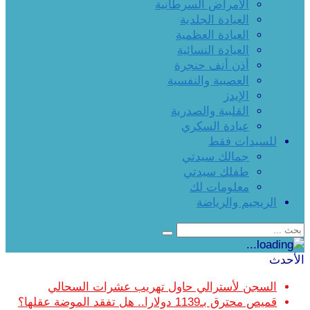
الأمراض السرطانية
العيادة الجلدية
العيادة العظمية
العيادة النسائية
أذن أنف حنجرة
العصبية والنفسية
الإيدز
القلبية والصدرية
عيادة السكري
للسيدات فقط
جمالك سيدتي
طفلك سيدتي
معلومات لك
الريجيم والرياضة
الأحدث
السجن لأسترالي حاول تهريب عشرات السحالي
قميص محترق بـ1139 دولارا.. هل تفقد الموضة عقلها؟