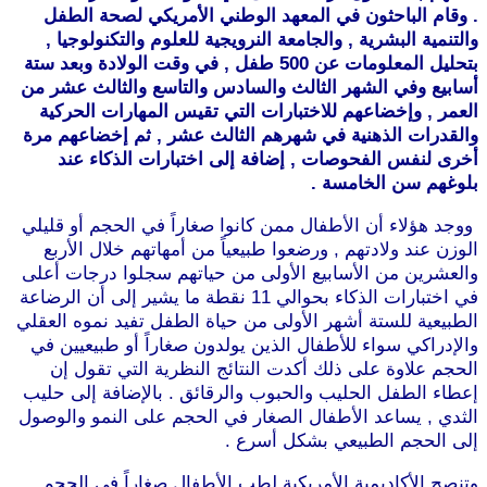
. وقام الباحثون في المعهد الوطني الأمريكي لصحة الطفل
والتنمية البشرية , والجامعة النرويجية للعلوم والتكنولوجيا ,
بتحليل المعلومات عن 500 طفل , في وقت الولادة وبعد ستة
أسابيع وفي الشهر الثالث والسادس والتاسع والثالث عشر من
العمر , وإخضاعهم للاختبارات التي تقيس المهارات الحركية
والقدرات الذهنية في شهرهم الثالث عشر , ثم إخضاعهم مرة
أخرى لنفس الفحوصات , إضافة إلى اختبارات الذكاء عند
بلوغهم سن الخامسة .
ووجد هؤلاء أن الأطفال ممن كانوا صغاراً في الحجم أو قليلي
الوزن عند ولادتهم , ورضعوا طبيعياً من أمهاتهم خلال الأربع
والعشرين من الأسابيع الأولى من حياتهم سجلوا درجات أعلى
في اختبارات الذكاء بحوالي 11 نقطة ما يشير إلى أن الرضاعة
الطبيعية للستة أشهر الأولى من حياة الطفل تفيد نموه العقلي
والإدراكي سواء للأطفال الذين يولدون صغاراً أو طبيعيين في
الحجم علاوة على ذلك أكدت النتائج النظرية التي تقول إن
إعطاء الطفل الحليب والحبوب والرقائق . بالإضافة إلى حليب
الثدي , يساعد الأطفال الصغار في الحجم على النمو والوصول
إلى الحجم الطبيعي بشكل أسرع .
وتنصح الأكاديمية الأمريكية لطب الأطفال صغاراً في الحجم