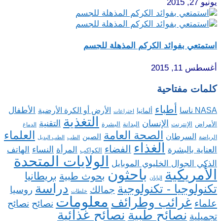
يونيو 27, 2015
استمتعي بفوائد الكركم المذهلة للجسم
أغسطس 11, 2015
كلمات مفتاحية
أطباء
الأطفال
NASA ناسا
الأرض أو الكرة الأرضية
ألمانيا
اختراعات
التغذية
الإنسان
التقنية
الإنترنت
البدانة
البشرة
الأمراض
الدماغ
الصحة العامة
العلماء
السرطان
الصين
الرياضة
الطب
الطب البديل
الغذاء
الفضاء
النساء
العناية بالبشرة
المرأة
الهاتف
الكواكب
الولايات المتحدة
الذكي الجوال الخليوي الموبايل
باحثون
الأمريكية
بريطانيا
بحوث طبية
اليابان
دراسة
تكنولوجيا - تكنولوجية
روسيا
جمالك
خلطات
معلومات
غرائب وطرائف
علماء
نصائح
نصائح
نصائح غذائية
نصائح طبية
تجميلية