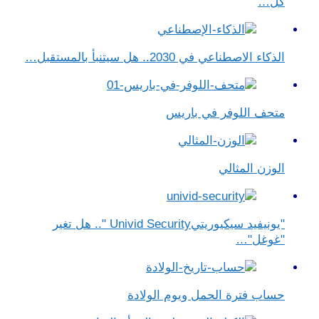
كل…
الذكاء الاصطناعي في 2030.. هل سيتنبأ بالمستقبل…
متحف اللوفر في باريس
الوزن المثالي
"يونيفيد سيكيوريتيUnivid Security ".. هل تغير
"غوغل"…
حساب فترة الحمل ويوم الولادة