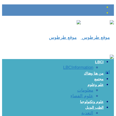
LBCI
LBCInformation
من هنا وهناك
مجتمع
علم وعلوم
معلومات
علوم الفضاء
علوم وتكنولوجيا
الطب البديل
التغذية