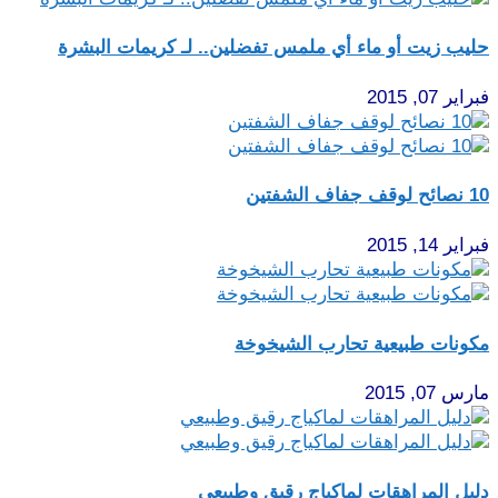
حليب زيت أو ماء أي ملمس تفضلين.. لـ كريمات البشرة
فبراير 07, 2015
10 نصائح لوقف جفاف الشفتين
فبراير 14, 2015
مكونات طبيعية تحارب الشيخوخة
مارس 07, 2015
دليل المراهقات لماكياج رقيق وطبيعي