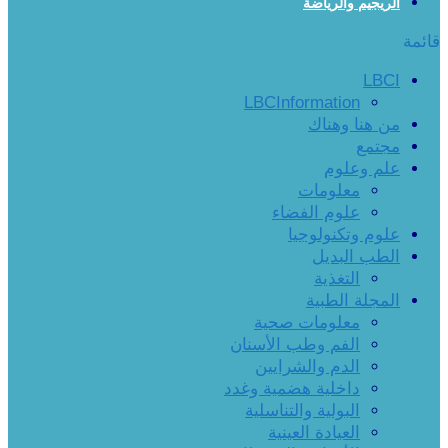
الريجيم والرياضة
قائمة
LBCI
LBCInformation
من هنا وهناك
مجتمع
علم وعلوم
معلومات
علوم الفضاء
علوم وتكنولوجيا
الطب البديل
التغذية
المجلة الطبية
معلومات صحية
الفم وطب الأسنان
الدم والشرايين
داخلية هضمية وغدد
البولية والتناسلية
العيادة العينية