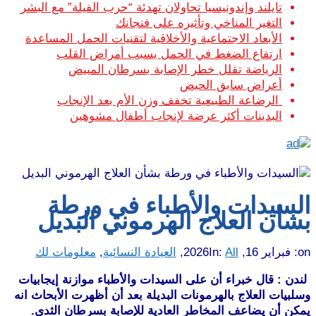
تايلند وإندونيسيا تحاولان تهدئة “حرب الفيلة” مع البشر
التغير المناخي وتأثيره على فنجانك
الأبعاد الاجتماعية والأخلاقية لتقنيات الحمل المساعدة
ارتفاع الضغط في الحمل يسبب أمراض القلب
الرياضة تقلل خطر الإصابة بسرطان المبيض
أعراض سابق الحيض
الرضاعة الطبيعية تخفف وزن الأم بعد الإنجاب
البدينات أكثر عرضة لإنجاب أطفال مشوهين
السيدات والأطباء في ورطة
بشأن العلاج الهرموني البديل
on:
فبراير 16, 2026
All
In:
,
العيادة النسائية
,
معلومات لك
لندن : قال خبراء أن على السيدات والأطباء موازنة إيجابيات
وسلبيات العلاج بالهرمونات البديلة بعد أن أظهرت الأبحاث انه
يمكن أن يضاعف المخاطر العادية للإصابة بسرطان الثدي.