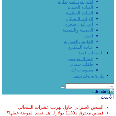
الأمراض السرطانية
العيادة الجلدية
العيادة العظمية
العيادة النسائية
أذن أنف حنجرة
العصبية والنفسية
الإيدز
القلبية والصدرية
عيادة السكري
للسيدات فقط
جمالك سيدتي
طفلك سيدتي
معلومات لك
الريجيم والرياضة
الأحدث
السجن لأسترالي حاول تهريب عشرات السحالي
قميص محترق بـ1139 دولارا.. هل تفقد الموضة عقلها؟