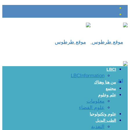
LBCI
LBCInformation
من هنا وهناك
مجتمع
علم وعلوم
معلومات
علوم الفضاء
علوم وتكنولوجيا
الطب البديل
التغذية