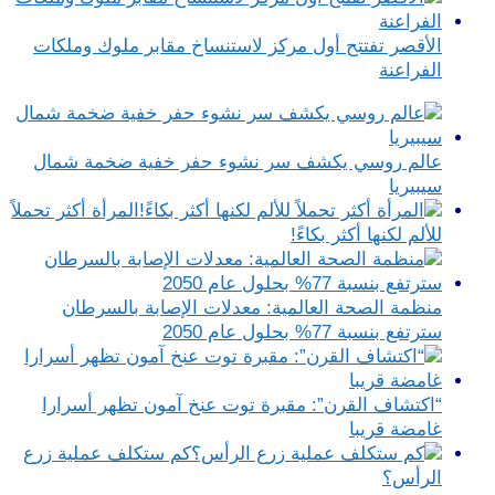
الأقصر تفتتح أول مركز لاستنساخ مقابر ملوك وملكات
الفراعنة
عالم روسي يكشف سر نشوء حفر خفية ضخمة شمال
سيبيريا
المرأة أكثر تحملاً
للألم لكنها أكثر بكاءً!
منظمة الصحة العالمية: معدلات الإصابة بالسرطان
سترتفع بنسبة 77% بحلول عام 2050
“اكتشاف القرن”: مقبرة توت عنخ آمون تظهر أسرارا
غامضة قريبا
كم ستكلف عملية زرع
الرأس؟