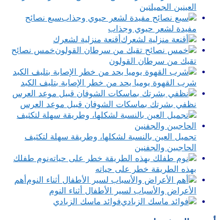
العينين الجميلتين
سبع نصائح
مفيدة لشعر حيوي وجذاب
أقنعة منزلية لشعرك
خمس نصائح
تقيك من سرطان القولون
شرب القهوة يوميا يحد من خطر الإصابة بتليف الكبد
نظفي بشرتك بماسكات الشوفان قبيل موعد العرس
تجميل العين بالنسبة لشكلها، وطريقة سهلة لتكثيف
الحاجبين والجفنين
نوم طفلك
بهذه الطريقة خطر على حياته
أهم
الأعراض والأسباب لسير الأطفال أثناء النوم
فوائد ماسك الزبادي