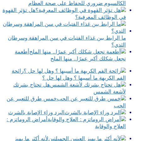
الكالسيوم ضروري للحفاظ على صحة العظام
هل تؤثر القهوة
في الوظائف المعرفية؟
ما الرابط بين غذاء الفتيات في سن المراهقة وسرطان
الثدي؟
أطعمة
تجعل شكلك أكبر عمرًا.. منها الملح
رائحة
الفم الكريهة ما أسببها ؟ وهل لها حل ؟
هل تحتاج بشرتك
لأشعة الشمس
خمس طرق للتعبير عن
الحب
البرد وراء الإصابة بالشرث
أمراض الروماتزم :
العلاج والوقاية
لأنه أكثر ما يميز