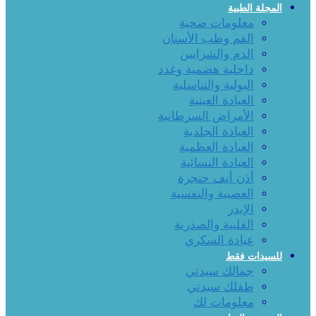
المجلة الطبية
معلومات صحية
الفم وطب الأسنان
الدم والشرايين
داخلية هضمية وغدد
البولية والتناسلية
العيادة العينية
الأمراض السرطانية
العيادة الجلدية
العيادة العظمية
العيادة النسائية
أذن أنف حنجرة
العصبية والنفسية
الإيدز
القلبية والصدرية
عيادة السكري
للسيدات فقط
جمالك سيدتي
طفلك سيدتي
معلومات لك