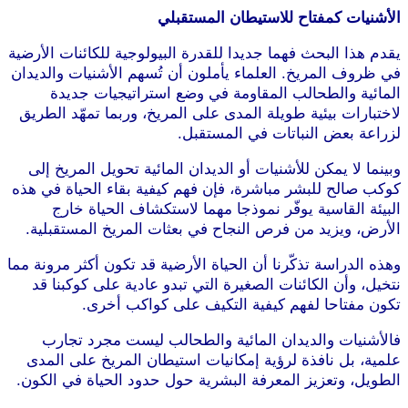
الأشنيات كمفتاح للاستيطان المستقبلي
يقدم هذا البحث فهما جديدا للقدرة البيولوجية للكائنات الأرضية
في ظروف المريخ. العلماء يأملون أن تُسهم الأشنيات والديدان
المائية والطحالب المقاومة في وضع استراتيجيات جديدة
لاختبارات بيئية طويلة المدى على المريخ، وربما تمهّد الطريق
لزراعة بعض النباتات في المستقبل.
وبينما لا يمكن للأشنيات أو الديدان المائية تحويل المريخ إلى
كوكب صالح للبشر مباشرة، فإن فهم كيفية بقاء الحياة في هذه
البيئة القاسية يوفّر نموذجا مهما لاستكشاف الحياة خارج
الأرض، ويزيد من فرص النجاح في بعثات المريخ المستقبلية.
وهذه الدراسة تذكّرنا أن الحياة الأرضية قد تكون أكثر مرونة مما
نتخيل، وأن الكائنات الصغيرة التي تبدو عادية على كوكبنا قد
تكون مفتاحا لفهم كيفية التكيف على كواكب أخرى.
فالأشنيات والديدان المائية والطحالب ليست مجرد تجارب
علمية، بل نافذة لرؤية إمكانيات استيطان المريخ على المدى
الطويل، وتعزيز المعرفة البشرية حول حدود الحياة في الكون.