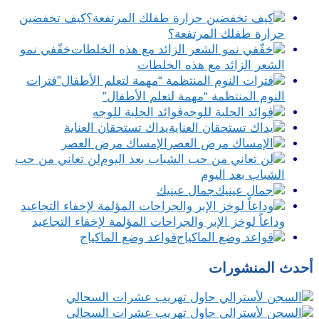
كيف تخفضين
حرارة طفلك المرتفعة؟
خفّفي نمو
الشعر الزائد مع هذه الخلطات
فترات
النوم المنتظمة “مهمة لتعلم الأطفال”
فوائد الحلبة للوجه
يداك تستحقان العناية
الإمساك مرض العصر
لن تعاني من حب
الشباب بعد اليوم
جمال عينيك
وداعاً لوخز الإبر والجراحات المؤلمة لإخفاء التجاعيد
قواعد وضع الماكياج
أحدث المنشورات