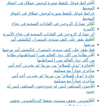
خرائط غوغل تلتقط صورة لوحش عملاق في اعماق
المحيط
اثر تشارك الزوجين في العادات الصحية في نجاح الأسرة
قط يقفز على كتف سيدته باستمرار، لتكتشف أمر مرضها
بريطانيا
من أكثر دول العالم ضررا لمواطنيها
حائزة “نوبل للسلام” من بورما: لم يخبرني أحد أنني
سأجري حواراً مع مسلمة
جنون السيلفي ليس له
حدود
الشوندر يخفف
مستوى ضغط الدم