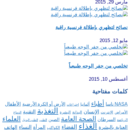
مارس 29, 2015
نصائح لتظهري بإطلالة فرنسية راقية
مايو 12, 2015
تخلصي من حفر الوجه طبيعياً
أغسطس 10, 2015
كلمات مفتاحية
أطباء
الأطفال
NASA ناسا
الأرض أو الكرة الأرضية
ألمانيا
اختراعات
التغذية
الإنسان
التقنية
الإنترنت
البدانة
البشرة
الأمراض
الدماغ
الصحة العامة
العلماء
السرطان
الصين
الرياضة
الطب
الطب البديل
الغذاء
الفضاء
النساء
العناية بالبشرة
المرأة
الهاتف
الكواكب