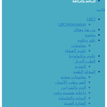
الريجيم والرياضة
قائمة
LBCI
LBCInformation
من هنا وهناك
مجتمع
علم وعلوم
معلومات
علوم الفضاء
علوم وتكنولوجيا
الطب البديل
التغذية
المجلة الطبية
معلومات صحية
الفم وطب الأسنان
الدم والشرايين
داخلية هضمية وغدد
البولية والتناسلية
العيادة العينية