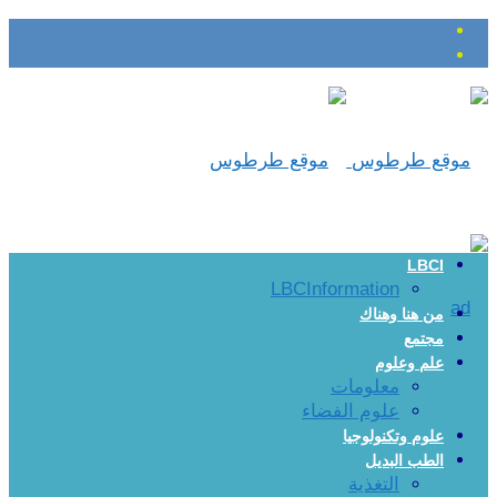
LBCI
LBCInformation
من هنا وهناك
مجتمع
علم وعلوم
معلومات
علوم الفضاء
علوم وتكنولوجيا
الطب البديل
التغذية