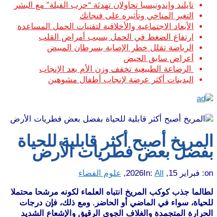
تايلند وإندونيسيا تحاولان تهدئة “حرب الفيلة” مع البشر
التغير المناخي وتأثيره على فنجانك
الأبعاد الاجتماعية والأخلاقية لتقنيات الحمل المساعدة
ارتفاع الضغط في الحمل يسبب أمراض القلب
الرياضة تقلل خطر الإصابة بسرطان المبيض
أعراض سابق الحيض
الرضاعة الطبيعية تخفف وزن الأم بعد الإنجاب
البدينات أكثر عرضة لإنجاب أطفال مشوهين
المريخ أصبح أكثر قابلية للحياة
بفضل بعض فطريات الأرض
on:
فبراير 15, 2026
All
In:
,
علوم الفضاء
لطالما جذب كوكب المريخ انتباه العلماء لكونه مرشحا محتملا
للحياة، سواء في الماضي أو الحاضر. ومع ذلك، فإن درجات
الحرارة المتجمدة والغلاف الجوي الرقيق والإشعاع الشديد