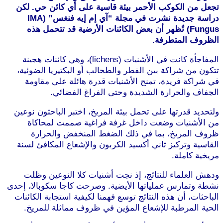
تجعل من الكوكب الأحمر بيئة قاسية على أي كائن حي. لكن
دراسة جديدة نشرت في مجلة “آي إم إيه فنغس” (IMA
Fungus) تُظهر أن بعض الكائنات الأرضية قد تتحمل هذه
الظروف المتطرفة.
المفاجأة كانت في الأشنيات (lichens)، وهي كائنات هجينة
تتكون من شراكة بين الفطر والطحالب أو البكتيريا الضوئية،
في شراكة فريدة، تمنح الأشنيات قدرة هائلة على مقاومة
الجفاف والحرارة الشديدة وحتى الفراغ الفضائي.
ولتحديد قدرتها على تحمل بيئة المريخ، اختبر الباحثون نوعين
من الأشنيات وضعت داخل غرفة فراغية صممت لمحاكاة
ظروف المريخ، بما في ذلك الضغط المنخفض والحرارة
القاسية وتركيز ثاني أكسيد الكربون والإشعاع المكافئ لسنة
مريخية كاملة.
ودهش العلماء للنتائج، إذ نجت أشنيات كلا النوعين وظلت
نشطة وتمارس عملياتها الأيضية. وصرحت كاجا سكوبالا، إحدى
الباحثات، أن هذه النتائج توسع فهمنا لكيفية استجابة الكائنات
الحية المرطبة للإشعاع المؤين في ظروف مماثلة للمريخ.