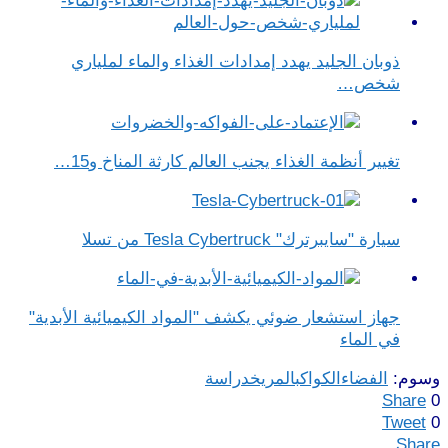
ذوبان الجليد يهدد إمدادات الغذاء والماء لملياري
شخص…
تغيير أنظمة الغذاء يجنب العالم كارثة المناخ و15…
سيارة "سايبرترك" Tesla Cybertruck من تسلا
جهاز استشعار ضوئي يكشف "المواد الكيميائية الأبدية"
في الماء
وسوم:
الفضاء
الكواكب
المريخ
دراسة
Share
0
Tweet
0
Share