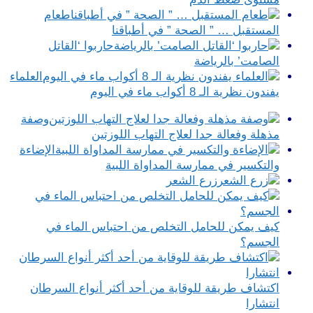
طعام
المستقبل … ” الصحة ” في أطباقنا
حاربوا ‘القاتل
الصامت’ بالرياضة
العلماء
يفندون نظرية الـ 8 أكواب ماء في اليوم
وصفة
مذهلة وفعالة جدا لعلاج التهاب اللوزتين
الإضاءة
والتكسير في ممارسة المداواة اللبية
زرع الشعر
كيف يمكن للحامل التخلص من احتباس الماء في
الجسم؟
اكتشاف طريقة للوقاية من أحد أكثر أنواع السرطان
انتشارا