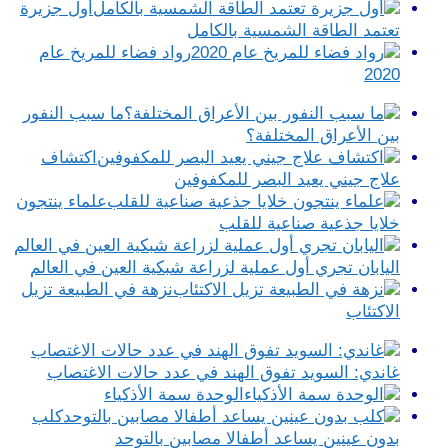
أول جزيرة
تعتمد الطاقة الشمسية بالكامل
رواد فضاء للمريخ عام
2020
ما سبب النفور
بين الأعراق المختلفة؟
اكتشاف
علاج جيني يعيد البصر للمكفوفين
علماء ينتجون
خلايا جذعية صناعية للقلب
اليابان تجري أول عملية لزراعة شبكية العين في العالم
نزهة في الطبيعة تزيل
الاكتئاب
غاندي: السويد تفوق الهند في عدد حالات الاغتصاب
الوحدة سمة الأذكياء
كلب
بدون عينين يساعد أطفالا مصابين بالتوحد