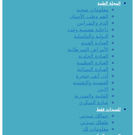
المجلة الطبية
معلومات صحية
الفم وطب الأسنان
الدم والشرايين
داخلية هضمية وغدد
البولية والتناسلية
العيادة العينية
الأمراض السرطانية
العيادة الجلدية
العيادة العظمية
العيادة النسائية
أذن أنف حنجرة
العصبية والنفسية
الإيدز
القلبية والصدرية
عيادة السكري
للسيدات فقط
جمالك سيدتي
طفلك سيدتي
معلومات لك