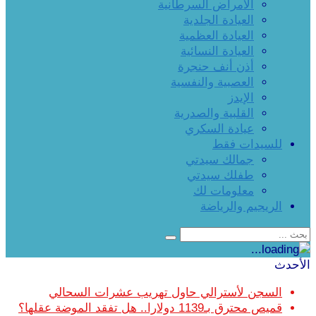
الأمراض السرطانية
العيادة الجلدية
العيادة العظمية
العيادة النسائية
أذن أنف حنجرة
العصبية والنفسية
الإيدز
القلبية والصدرية
عيادة السكري
للسيدات فقط
جمالك سيدتي
طفلك سيدتي
معلومات لك
الريجيم والرياضة
الأحدث
السجن لأسترالي حاول تهريب عشرات السحالي
قميص محترق بـ1139 دولارا.. هل تفقد الموضة عقلها؟