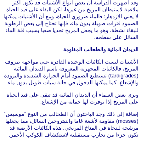
وقد أظهرت الدراسة أن بعض أنواع الأشنيات قد تكون أكثر
ملاءمة لاستيطان المريخ من غيرها، لكن البقاء على قيد الحياة
لا يعني الازدهار؛ فالماء ضروري للحياة، ومع أن الأشنيات يمكنها
الصمود فترات طويلة بدون ماء، فإنها تحتاج إلى بعض الرطوبة
للبقاء نشطة، وهو ما يجعل المريخ تحديا صعبا بسبب قلة الماء
السائل على سطحه.
الديدان المائية والطحالب المقاومة
الأشنيات ليست الكائنات الوحيدة القادرة على مواجهة ظروف
المريخ، فالكائنات المجهرية المعروفة باسم الديدان المائية
(tardigrades) تستطيع الصمود أمام الحرارة الشديدة والبرودة
والإشعاع، كما يمكنها الدخول في حالة سبات طويل بدون ماء.
ويرى بعض العلماء أن الديدان المائية قد تبقى على قيد الحياة
على المريخ إذا توفرت لها حماية من الإشعاع.
إضافة إلى ذلك وجد الباحثون أن الطحالب من النوع “موسيس”
(mosses) مقاومة لأشعة غاما والنيتروجين السائل، مما يجعلها
مرشحة للنجاة في المناخ المريخي. هذه الكائنات الأرضية قد
تكون جزءا من تجارب مستقبلية لاستكشاف الكوكب الأحمر.