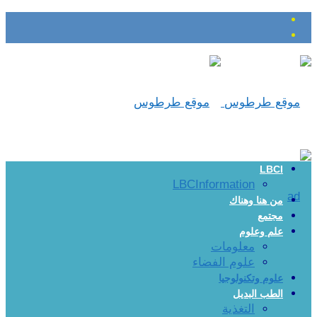
LBCI
LBCInformation
من هنا وهناك
مجتمع
علم وعلوم
معلومات
علوم الفضاء
علوم وتكنولوجيا
الطب البديل
التغذية