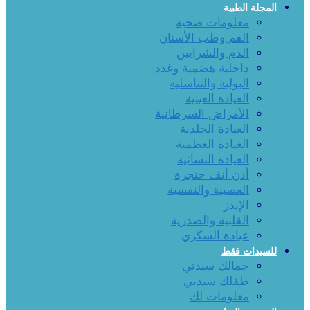
المجلة الطبية
معلومات صحية
الفم وطب الأسنان
الدم والشرايين
داخلية هضمية وغدد
البولية والتناسلية
العيادة العينية
الأمراض السرطانية
العيادة الجلدية
العيادة العظمية
العيادة النسائية
أذن أنف حنجرة
العصبية والنفسية
الإيدز
القلبية والصدرية
عيادة السكري
للسيدات فقط
جمالك سيدتي
طفلك سيدتي
معلومات لك