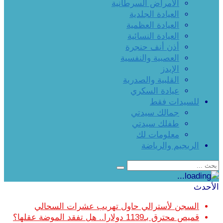
الأمراض السرطانية
العيادة الجلدية
العيادة العظمية
العيادة النسائية
أذن أنف حنجرة
العصبية والنفسية
الإيدز
القلبية والصدرية
عيادة السكري
للسيدات فقط
جمالك سيدتي
طفلك سيدتي
معلومات لك
الريجيم والرياضة
الأحدث
السجن لأسترالي حاول تهريب عشرات السحالي
قميص محترق بـ1139 دولارا.. هل تفقد الموضة عقلها؟