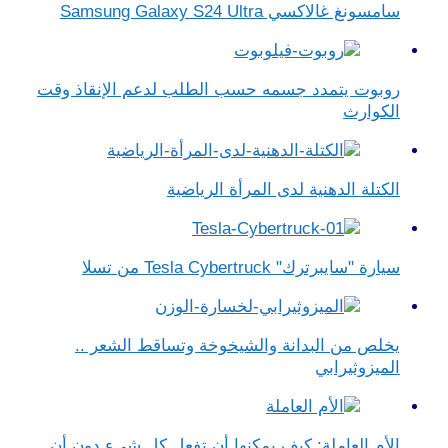
سامسونغ غالاكسي Samsung Galaxy S24 Ultra
روبوت يتمدد جسمه حسب الطلب لدعم الإنقاذ وقت
الكوارث
الكتلة الدهنية لدى المرأة الرياضية
سيارة "سايبرترك" Tesla Cybertruck من تسلا
يخلص من البدانة والشيخوخة وتساقط الشعر ..
الميزوثيرابي
الأم العاملة: كيف يمكنها أن تفعل كل شيء دون أن