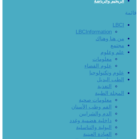
الريجيم والرياضة
قائمة
LBCI
LBCInformation
من هنا وهناك
مجتمع
علم وعلوم
معلومات
علوم الفضاء
علوم وتكنولوجيا
الطب البديل
التغذية
المجلة الطبية
معلومات صحية
الفم وطب الأسنان
الدم والشرايين
داخلية هضمية وغدد
البولية والتناسلية
العيادة العينية