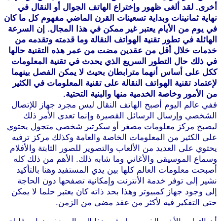
أخرى. لقد ألغى ظهور وإختراع الهاتف الجوال أو النقال في
نهاية ثمانينات وبداية تسعينات القرن الماضي مفهوم كل ما كان
في يوم من الأيام يعتبر غير ممكن في هذا المجال. إن السرعة
الهائلة في تطور تقنية الهواتف النقالة وما قدمته وتقدمه من
خدمات خلال أقل من عقدين مضت من عمر هذه التقنية حالها
في ذلك حال التطور السريع الذي يحدث في تقنية المعلومات
ككل على أساس أنهما مترابطان بحيث لا يمكن الفصل بينهما
لإعتماد تقنية الهواتف النقالة على تقنية المعلومات في الكثير
من الأمور وخاصة الخدمية منها والبنية التحتية.
ففي عالم اليوم أصبح الهاتف النقال ليس مجرد جهاز للإتصال
الشخصي وإرسال الرسائل القصيرة وإنما تعدى الأمر ذلك
ليصبح مركز معلومات مصغر أو سكرتير شخصي متجول يحتوي
على الكثير من المعلومات الخاصة والعامة وكذلك مركز ترفيه
يحتوي على العديد من الألعاب والتصوير للصور الثابتة والأفلام
وسماع الموسيقى والأغاني وما شابه ذلك. الأهم من ذلك كله
أصبحت معلومات العالم كلها بين يدي المستفيد وهنا بالتأكيد
نشير إلى توفر خدمة الأنترنت وإمكانية تصفحها دون الحاجة
إلى وجود جهاز كمبيوتر وهذا بحد ذاته كان يعتبر حلما لا يمكن
حتى التفكير فيه لأكثر من عقد مضى من الزمن.