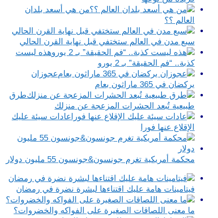
من هي أسعد بلدان
العالم ؟؟
سبع مدن في العالم ستختفي قبل نهاية القرن الحالي
هذه ليست
كذبة.. “فم الحقيقة” بـ 2 يورو
عجوزان
يركضان في 365 ماراثون بعام
طرق
طبيعية تُبعد الحشرات المزعجة عن منزلك
عادات سيئة عليك
الإقلاع عنها فورا
محكمة أمريكية تغرم جونسون&جونسون 55 مليون دولار
فيتامينات هامة عليك اقتناءها لبشرة نضرة في رمضان
ما معنى اللصاقات الصغيرة على الفواكه والخضروات؟