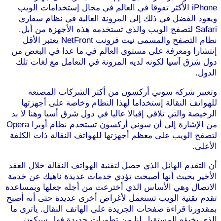
iPhone الأكثر تفوقا في العالم في مجال إستخدامات الويب
ويعود الفضل في ذلك إلى المرونة العالية في نظام سفاري
Safari لتصفح الويب والذي تستخدمه هذه الأجهزة من أبل.
نظام التصفح والمسمى نيت فرونت NetFront يعتبر الأقل
إنتشارا ومعرفة على مستوى العالم في ما عدا في البعض من
دول شرق آسيا لكونه لديه المرونة في التعامل مع لغات تلك
الدول.
وتعتبر شركة سوني أركسون من أكثر الشركات المصنعة
للهواتف النقالة إستخداما لهذا النظام وخاصة على أجهزتها
الرخيصة والتي تلاقي إقبالا عاليا في دول شرق أسيا وهنا لا بد
من الإشارة إلى أن سوني أركسون تستخدم نظام أوبرا Opera
لتصفح الويب على معظم أجهزتها للهواتف النقالة ذات الكلفة
الأعلى.
أن التقدم الهائل الذي حصل لتقنية الهواتف النقالة خلال العقد
الأخير بحيث أنها أصبحت تؤدي خدمات عديدة ناهيك عن خدمة
الاتصال وهي الأساس الذي أخترعت من أجله جعلها وبمساعدة
تقدم تقنية الويب تستعمل لأغراض أخرى عديدة حتى أنه أصبح
بمقدورنا قراءة صفحات الجريدة على الهاتف النقال. ياترى ما
الذي يخبؤه المستقبل لنا من تطورات جديدة فهل سيكون