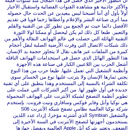
أن التطور الأخير الذي حصل في هذا المجال منذ سنوات قليلة
والأكثر جاذبية هو مشاهدة القنوات الفضائية واستقبال الأخبار
أولاً بأول أي أننا أصبحنا ليس ببعيدين عن الحدث حال حصوله
مما أثرى صناعة النشر والإعلام وأعطاها زخما قويا في تقديم
الأفضل دائما حيث تم الجمع بين تطور كل من التقنية والقلم
والتعبير. طبعا كل ذلك لم يكن ليحصل أو ممكنا لولا الثورة
التقنية الهائلة التي حصلت في عالم الهواتف النقالة والأهم من
ذلك شبكات الاتصال التي وفرت الأرضية الصلبة لنقل أحجام
كبيرة من الملفات عبر هاتف نقال لا يتجاوز حجمة يد الإنسان.
هذا التطور الهائل الذي حصل في استخدامات الهواتف الناقلة
أشعل الحرب بين اللاعبين الكبار في صناعة هذه الأجهزة
وأنظمة التشغيل التي تعمل عليها. طبعا حرب من هذا النوع
يجني ثمارها الإنسان ولا يترتب عليها نوع من الخسائر سوى
تكلفة الشراء بالنسبة إلى المستخدم وهذا ينطبق على أي تقنية
جديدة في أول ظهور لها. من أكبر الشركات التي عملت على
تطوير أنظمة التصفح لشبكة الأنترنت على الهواتف المحمولة
هي نوكيا وأبل وفاير فوكس وسافاري ونيت فرونت. بإستخدم
شركة نوكيا العالمية نظامي تصفح شبكة الأنترنت S06
والتشغيل Symbian الذي أشترته مؤخرا، إزداد عدد اللذين
يستخدمون أجهزتها لتصفح الأنترنت في السنة الأخيرة إلى
الضعف. وتعتبر شركة أبل Apple العالمية وبفضل جهازها