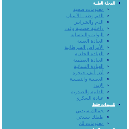
المجلة الطبية
معلومات صحية
الفم وطب الأسنان
الدم والشرايين
داخلية هضمية وغدد
البولية والتناسلية
العيادة العينية
الأمراض السرطانية
العيادة الجلدية
العيادة العظمية
العيادة النسائية
أذن أنف حنجرة
العصبية والنفسية
الإيدز
القلبية والصدرية
عيادة السكري
للسيدات فقط
جمالك سيدتي
طفلك سيدتي
معلومات لك