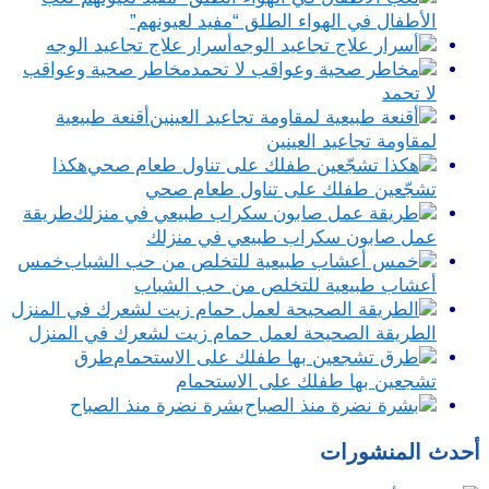
الأطفال في الهواء الطلق “مفيد لعيونهم”
أسرار علاج تجاعيد الوجه
مخاطر صحية وعواقب
لا تحمد
أقنعة طبيعية
لمقاومة تجاعيد العينين
هكذا
تشجّعين طفلك على تناول طعام صحي
طريقة
عمل صابون سكراب طبيعي في منزلك
خمس
أعشاب طبيعية للتخلص من حب الشباب
الطريقة الصحيحة لعمل حمام زيت لشعرك في المنزل
طرق
تشجعين بها طفلك على الاستحمام
بشرة نضرة منذ الصباح
أحدث المنشورات