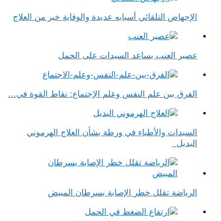
الإجهاض التلقائي أسبابه عديدة والوقاية خير من العلاج
عصير العنب يساعد السيدات على الحمل
الفرق بين علم النفس وعلم الإجتماع​: نقاط القوة في…
السيدات والأطباء في ورطة بشأن العلاج الهرموني
البديل
الرياضة تقلل خطر الإصابة بسرطان المبيض