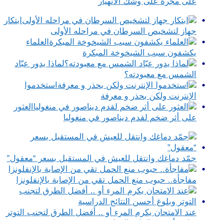
على مجرة على وشك الانهيار
ابتكار
جهاز لتشخيص السرطان في مراحله الأولى
العلماء
يكشفون سبب الشيخوخة المبكرة
لماذا يدور عبّاد
الشمس مع معبودته؟
استخدموا
الإنترنت ولكن بحذر و معرفة
العثور
على أثر ضخم لقدم ديناصور في منغوليا
جمّد دماغك وانتقل للعيش في المستقبل بسعر “معقول”
مفاجأة.. حبوب منع الحمل تقي من الإصابة بالإنفلونزا
عند الامتحان يكرم المرء أو .. أفضل الطرق لتجنب التوتر