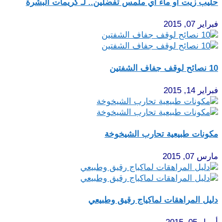
حليب زيت أو ماء أي ملمس تفضلين.. لـ كريمات البشرة
فبراير 07, 2015
10 نصائح لوقف جفاف الشفتين
فبراير 14, 2015
مكونات طبيعية تحارب الشيخوخة
مارس 07, 2015
دليل المراهقات لماكياج رقيق وطبيعي