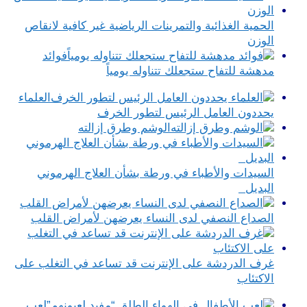
الحمية الغذائية والتمرينات الرياضية غير كافية لانقاص
الوزن
فوائد
مدهشة للتفاح ستجعلك تتناوله يومياً
العلماء
يحددون العامل الرئيس لتطور الخرف
الوشم وطرق إزالته
السيدات والأطباء في ورطة بشأن العلاج الهرموني
البديل
الصداع النصفي لدى النساء يعرضهن لأمراض القلب
غرف الدردشة على الإنترنت قد تساعد في التغلب على
الاكتئاب
لعب