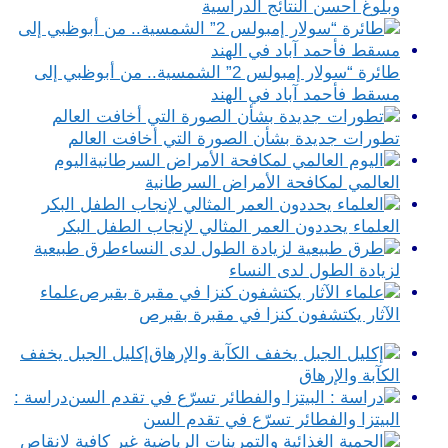
وبلوغ أحسن النتائج الدراسية
طائرة “سولار إمبولس 2” الشمسية.. من أبوظبي إلى
مسقط فأحمد آباد في الهند
تطورات جديدة بشأن الصورة التي أخافت العالم
اليوم
العالمي لمكافحة الأمراض السرطانية
العلماء يحددون العمر المثالي لإنجاب الطفل البكر
طرق طبيعية
لزيادة الطول لدى النساء
علماء
الآثار يكتشفون كنزا في مقبرة بقبرص
إكليل الجبل يخفف
الكآبة والإرهاق
دراسة :
البيتزا والفطائر تسرّع في تقدم السن