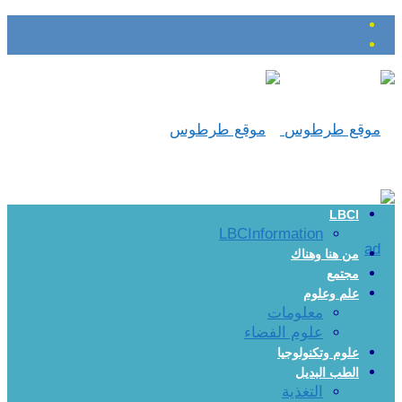
LBCI
LBCInformation
من هنا وهناك
مجتمع
علم وعلوم
معلومات
علوم الفضاء
علوم وتكنولوجيا
الطب البديل
التغذية