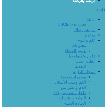
الريجيم والرياضة
قائمة
LBCI
LBCInformation
من هنا وهناك
مجتمع
علم وعلوم
معلومات
علوم الفضاء
علوم وتكنولوجيا
الطب البديل
التغذية
المجلة الطبية
معلومات صحية
الفم وطب الأسنان
الدم والشرايين
داخلية هضمية وغدد
البولية والتناسلية
العيادة العينية