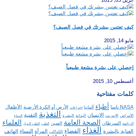
أبريل 05, 2015
كيف تعتنين ببشرتك في فصل الصيف؟
مايو 14, 2015
إحصلي على بشرة مشعة طبيعياً
أغسطس 10, 2015
كلمات مفتاحية
أطباء
الأطفال
NASA ناسا
الأرض أو الكرة الأرضية
ألمانيا
اختراعات
التغذية
الإنسان
التقنية
الإنترنت
البدانة
البشرة
الأمراض
الدماغ
الصحة العامة
العلماء
السرطان
الصين
الرياضة
الطب
الطب البديل
الغذاء
الفضاء
النساء
العناية بالبشرة
المرأة
الهاتف
الكواكب