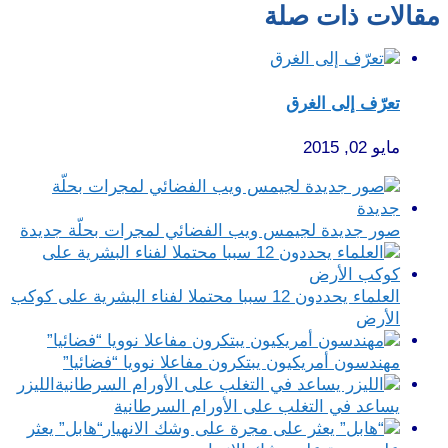
مقالات ذات صلة
تعرّف إلى الغرق
مايو 02, 2015
صور جديدة لجيمس ويب الفضائي لمجرات بحلّة جديدة
العلماء يحددون 12 سببا محتملا لفناء البشرية على كوكب
الأرض
مهندسون أمريكيون يبتكرون مفاعلا نوويا “فضائيا”
الليزر
يساعد في التغلب على الأورام السرطانية
“هابل” يعثر