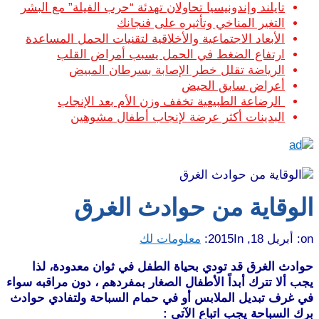
تايلند وإندونيسيا تحاولان تهدئة “حرب الفيلة” مع البشر
التغير المناخي وتأثيره على فنجانك
الأبعاد الاجتماعية والأخلاقية لتقنيات الحمل المساعدة
ارتفاع الضغط في الحمل يسبب أمراض القلب
الرياضة تقلل خطر الإصابة بسرطان المبيض
أعراض سابق الحيض
الرضاعة الطبيعية تخفف وزن الأم بعد الإنجاب
البدينات أكثر عرضة لإنجاب أطفال مشوهين
الوقاية من حوادث الغرق
on:
أبريل 18, 2015
In:
معلومات لك
حوادث الغرق قد تودي بحياة الطفل في ثوان معدودة، لذا
يجب ألا تترك أبداً الأطفال الصغار بمفردهم ، دون مراقبه سواء
في غرف تبديل الملابس أو في حمام السباحة ولتفادي حوادث
برك السباحة يجب اتباع الآتي :