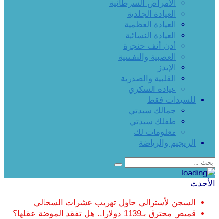
الأمراض السرطانية
العيادة الجلدية
العيادة العظمية
العيادة النسائية
أذن أنف حنجرة
العصبية والنفسية
الإيدز
القلبية والصدرية
عيادة السكري
للسيدات فقط
جمالك سيدتي
طفلك سيدتي
معلومات لك
الريجيم والرياضة
الأحدث
السجن لأسترالي حاول تهريب عشرات السحالي
قميص محترق بـ1139 دولارا.. هل تفقد الموضة عقلها؟