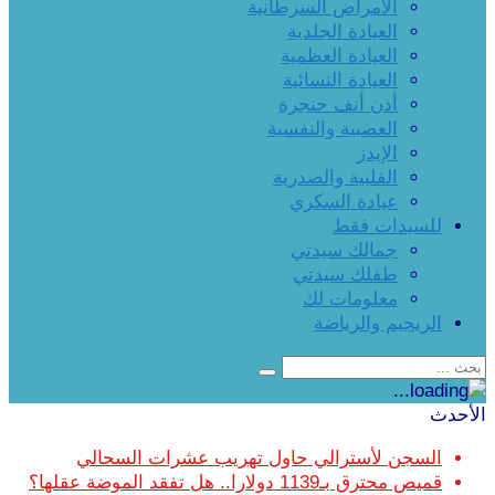
الأمراض السرطانية
العيادة الجلدية
العيادة العظمية
العيادة النسائية
أذن أنف حنجرة
العصبية والنفسية
الإيدز
القلبية والصدرية
عيادة السكري
للسيدات فقط
جمالك سيدتي
طفلك سيدتي
معلومات لك
الريجيم والرياضة
الأحدث
السجن لأسترالي حاول تهريب عشرات السحالي
قميص محترق بـ1139 دولارا.. هل تفقد الموضة عقلها؟