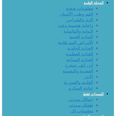
المجلة الطبية
معلومات صحية
الفم وطب الأسنان
الدم والشرايين
داخلية هضمية وغدد
البولية والتناسلية
العيادة العينية
الأمراض السرطانية
العيادة الجلدية
العيادة العظمية
العيادة النسائية
أذن أنف حنجرة
العصبية والنفسية
الإيدز
القلبية والصدرية
عيادة السكري
للسيدات فقط
جمالك سيدتي
طفلك سيدتي
معلومات لك