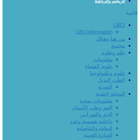
الريجيم والرياضة
قائمة
LBCI
LBCInformation
من هنا وهناك
مجتمع
علم وعلوم
معلومات
علوم الفضاء
علوم وتكنولوجيا
الطب البديل
التغذية
المجلة الطبية
معلومات صحية
الفم وطب الأسنان
الدم والشرايين
داخلية هضمية وغدد
البولية والتناسلية
العيادة العينية