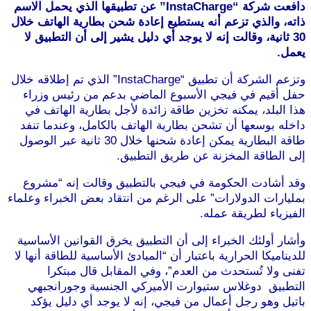
دافعت شركة “InstaCharge” عن تطبيقها الذي يحمل الاسم
ذاته، والذي تزعم أنه يستطيع إعادة شحن بطارية الهاتف خلال
30 ثانية، وقالت إنه لا يوجد أي دليل يشير إلى أن التطبيق لا
يعمل.
وتزعم الشركة أن تطبيق “InstaCharge” الذي تم إطلاقه خلال
حفل أقيم في فيجي الأسبوع الماضي بدعم من رئيس وزراء
هذا البلد، يمكنه تخزين طاقة زائدة لأجل بطارية الهاتف في
داخله بوسعها أن تشحن بطارية الهاتف بالكامل، وعندما تنفد
طاقة البطارية يمكن إعادة شحنها خلال 30 ثانية عبر الوصول
إلى الطاقة المخزنة عن طريق التطبيق.
موقع طرطوس
وقد أشادت الحكومة في فيجي بالتطبيق وقالت إنه “مشروع
بمليارات الدولارات” على الرغم من انتقاد بعض الخبراء وعلماء
الفيزياء لطريقة عمله.
موقع طرطوس
وأشار أولئك الخبراء إلى أن التطبيق يخرق القوانين الأساسية
للديناميكا الحرارية باعتبار أن “المبادئ الأساسية للطاقة أنها لا
تفنى ولا تُستحدث من العدم”، وفي المقابل قال مبتكرا
التطبيق دوغلاس ستيوارت الأميركي الجنسية وجورانجبهي
باتيل وهو رجل أعمال من فيجي، إنه لا يوجد أي دليل يؤكد