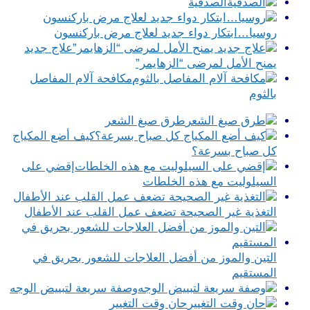
الصدفية
روسيا…ابتكار دواء جديد لعلاج مرض باركنسون
علاج جديد
يمنح الأمل لمرضى “الزهايمر”
مكافحة آلام المفاصل
بالثوم
طرق صبغ الشعر
كيف أضع المكياج
كل صباح بسرعة؟
إقضي على
السيلوليت مع هذه الخلطات
التغذية غير الصحيحة تضعف عمل القلب عند الأطفال
التين والموز من أفضل العلاجات للشعور بحريق في
المستقيم
وصفة سريعة لتبييض الوجه
حان وقت التغيير