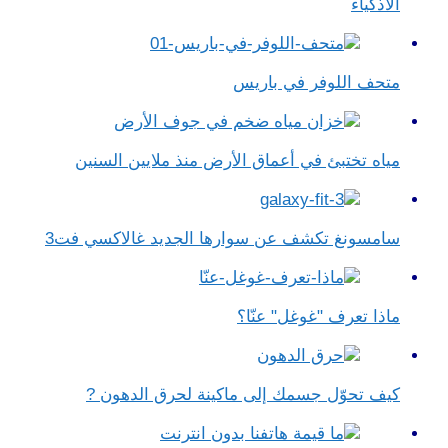
الأذكياء
متحف اللوفر في باريس
مياه تختبئ في أعماق الأرض منذ ملايين السنين
سامسونغ تكشف عن سوارها الجديد غالاكسي فت3
ماذا تعرف "غوغل" عنّا؟
كيف تحوّل جسمك إلى ماكينة لحرق الدهون ?