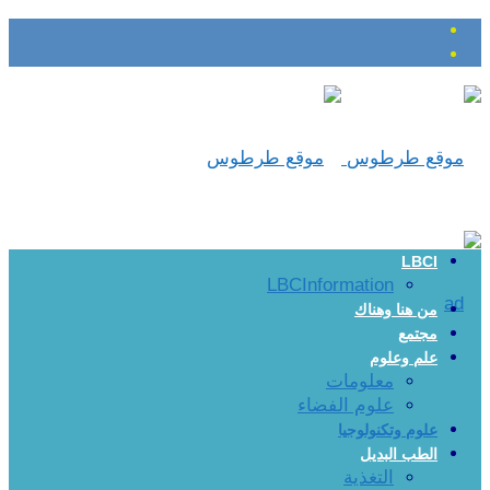
LBCI
LBCInformation
من هنا وهناك
مجتمع
علم وعلوم
معلومات
علوم الفضاء
علوم وتكنولوجيا
الطب البديل
التغذية