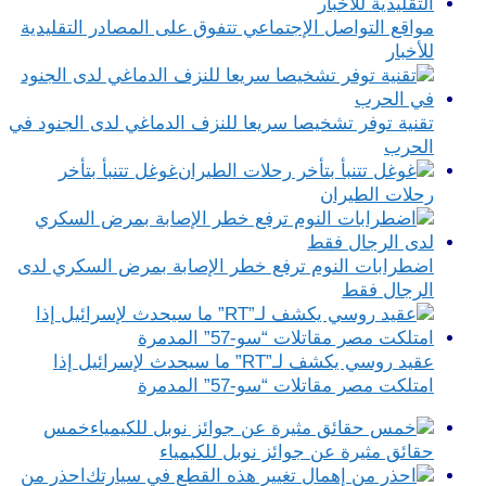
مواقع التواصل الإجتماعي تتفوق على المصادر التقليدية
للأخبار
تقنية توفر تشخيصا سريعا للنزف الدماغي لدى الجنود في
الحرب
غوغل تتنبأ بتأخر
رحلات الطيران
اضطرابات النوم ترفع خطر الإصابة بمرض السكري لدى
الرجال فقط
عقيد روسي يكشف لـ”RT” ما سيحدث لإسرائيل إذا
امتلكت مصر مقاتلات “سو-57” المدمرة
خمس
حقائق مثيرة عن جوائز نوبل للكيمياء
احذر من