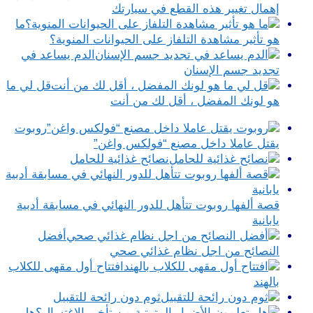
إهمال تغيير هذه القطع في سيارتك
ما
هو تأثير مشاهدة التلفاز على الحيوانات المنوية؟
الدم يساعد في
تجديد جسم الإسنان
قل لي ما
هو لونك المفضل ، أقل لك من أنت
روبوت
يقتل عاملا داخل مصنع “فولكس واغن”
نصائح غذائية للحامل
قصة ألفها روبوت تتأهل للدور النهائي في مسابقة أدبية
يابانية
أفضل
النصائح من اجل نظام غذائي صحي
افتتاح أول مقهى للكلاب
بالهند
ثوم دون رائحة للتقبيل
هل