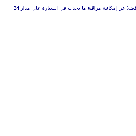
ويتفرد الجهاز بقدرته على الاتصال بالإنترنت لحفظ الفيديوهات التي تسجلها كاميراته في سحابة إلكترونية على الشبكة العنكبوتية، فضلا عن إمكانية مراقبة ما يحدث في السيارة على مدار 24