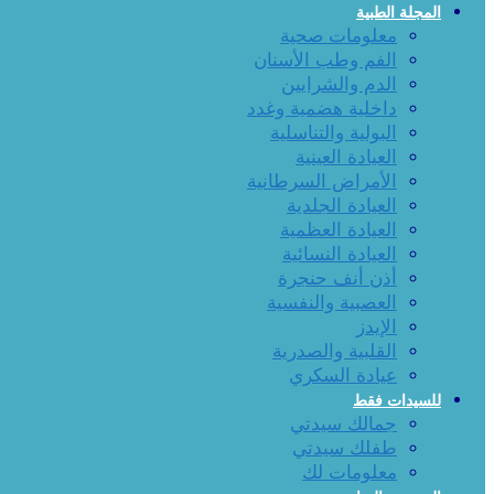
المجلة الطبية
معلومات صحية
الفم وطب الأسنان
الدم والشرايين
داخلية هضمية وغدد
البولية والتناسلية
العيادة العينية
الأمراض السرطانية
العيادة الجلدية
العيادة العظمية
العيادة النسائية
أذن أنف حنجرة
العصبية والنفسية
الإيدز
القلبية والصدرية
عيادة السكري
للسيدات فقط
جمالك سيدتي
طفلك سيدتي
معلومات لك