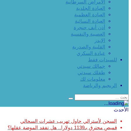
الأمراض السرطانية
العيادة الجلدية
العيادة العظمية
العيادة النسائية
أذن أنف حنجرة
العصبية والنفسية
الإيدز
القلبية والصدرية
عيادة السكري
للسيدات فقط
جمالك سيدتي
طفلك سيدتي
معلومات لك
الريجيم والرياضة
الأحدث
السجن لأسترالي حاول تهريب عشرات السحالي
قميص محترق بـ1139 دولارا.. هل تفقد الموضة عقلها؟