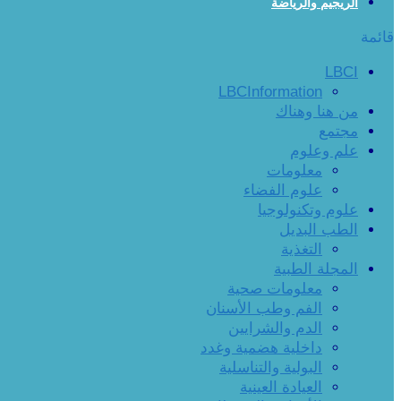
الريجيم والرياضة
قائمة
LBCI
LBCInformation
من هنا وهناك
مجتمع
علم وعلوم
معلومات
علوم الفضاء
علوم وتكنولوجيا
الطب البديل
التغذية
المجلة الطبية
معلومات صحية
الفم وطب الأسنان
الدم والشرايين
داخلية هضمية وغدد
البولية والتناسلية
العيادة العينية