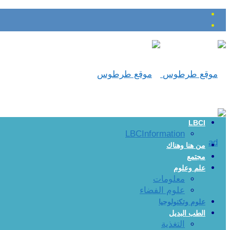
LBCI
LBCInformation
من هنا وهناك
مجتمع
علم وعلوم
معلومات
علوم الفضاء
علوم وتكنولوجيا
الطب البديل
التغذية