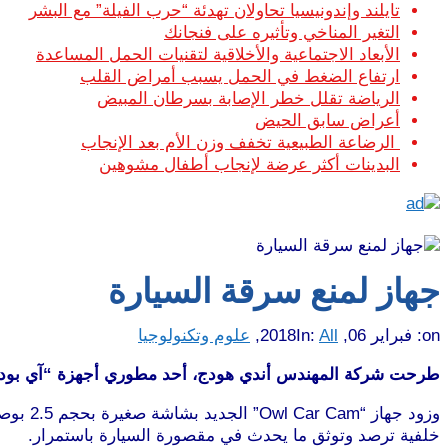
تايلند وإندونيسيا تحاولان تهدئة “حرب الفيلة” مع البشر
التغير المناخي وتأثيره على فنجانك
الأبعاد الاجتماعية والأخلاقية لتقنيات الحمل المساعدة
ارتفاع الضغط في الحمل يسبب أمراض القلب
الرياضة تقلل خطر الإصابة بسرطان المبيض
أعراض سابق الحيض
الرضاعة الطبيعية تخفف وزن الأم بعد الإنجاب
البدينات أكثر عرضة لإنجاب أطفال مشوهين
جهاز لمنع سرقة السيارة
on:
فبراير 06, 2018
All
In:
,
علوم وتكنولوجيا
طرحت شركة المهندس أندي هودج، أحد مطوري أجهزة “آي بود” في
خلفية ترصد وتوثق ما يحدث في مقصورة السيارة باستمرار.