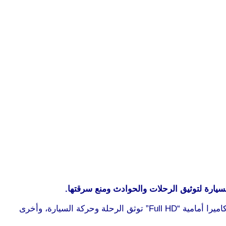
ارة لتوثيق الرحلات والحوادث ومنع سرقتها.
وزود جهاز “Owl Car Cam” الجديد بشاشة صغيرة بحجم 2.5 بوصة، تساعد المستخدم على رؤية ما توثقه الكاميرات، بالإضافة إلى كاميرا أمامية “Full HD” توثق الرحلة وحركة السيارة، وأخرى