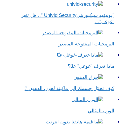
"يونيفيد سيكيوريتيUnivid Security ".. هل تغير
"غوغل"…
البرمجيات المفتوحة المصدر
ماذا تعرف "غوغل" عنّا؟
كيف تحوّل جسمك إلى ماكينة لحرق الدهون ?
الوزن المثالي