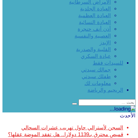
الأمراض السرطانية
العيادة الجلدية
العيادة العظمية
العيادة النسائية
أذن أنف حنجرة
العصبية والنفسية
الإيدز
القلبية والصدرية
عيادة السكري
للسيدات فقط
جمالك سيدتي
طفلك سيدتي
معلومات لك
الريجيم والرياضة
الأحدث
السجن لأسترالي حاول تهريب عشرات السحالي
قميص محترق بـ1139 دولارا.. هل تفقد الموضة عقلها؟