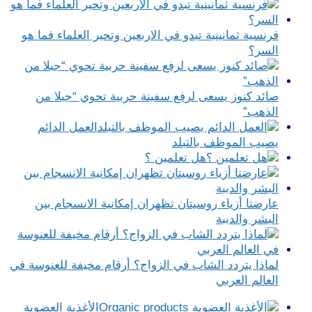
فرنسية ثمانينية تبدو في الاربعين وتحير العلماء فما هو
السر؟
صائد كنوز يسعى لرفع سفينة حربية تحوي “جبلا من
الذهب”
العمل الدائم
يصيب الموظف بالتبلد
هل تعلمين ؟
عارضتا أزياء روسيتان تظهران إمكانية الانسجام بين
البشر والدببة
لماذا يتردد الشاب في الزواج؟ أرقام مخيفة للعنوسة في
العالم العربي
الأغذية العضوية