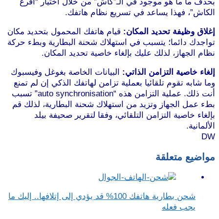
بحذف ما ما هو موجود في الـ”كاش” من خلال اختيار “أفرغ
الكاش”، فهذا يساعد في تسريع نظام هاتفك.
إغلاق وظيفة تحديد المكان:
قيام هاتفك المحمول بتحديد مكان
تواجدك دائما؛ يتسبب في استهلاك شحنة البطارية وبطء حركة
نظام الجهاز، لذلك عليك بإلغاء خاصية تحديد المكان.
إلغاء خاصية التزامن الذاتي:
البيانات الخاصة بغوغل وفيسبوك
وما شابه تقوم تلقائيا بعملية تزامن لهاتفك الذكي إن لم تمنع
أنت ذلك. عملية التزامن هذه “auto synchronisation” تسبب
بطء عمل الجهاز وتزيد من استهلاك شحنة البطارية، لذلك قم
بإلغاء خاصية التزامن التلقائي، وفقا لتقرير صحيفة بيلد
الألمانية.
DW
مواضيع متعلقة
شحن بطارية هاتفك 100% قد يؤدي إلى إتلافها.. إليك ما
يجب فعله