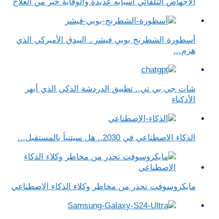
الإجهاض التلقائي أسبابه عديدة والوقاية خير من العلاج
أسطورة الشطرنج بوبي فيشر.. البيدق الأميركي الذي
هزم…
شات جي بي تي.. تطبيق الدردشة الذكي الذي أبهر
الأذكياء
الذكاء الاصطناعي في 2030.. هل سيتنبأ بالمستقبل…
مايكروسوفت تحذر من مخاطر وكلاء الذكاء الاصطناعي