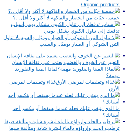
Organic products
خمسة حبّات من الخضار والفاكهة لا أكثر ولا أقل…؟
أسباب
تدفعك إلى تناول الكيوي بشكل يومي
لا تناول
التين الشوكي أو الصبار يوميًا.. والسبب
التعبير عن الخوف والغضب يعتمد على ثقافة الإنسان
لماذا المينا والفلوريد
مهمة؟
غذاء وتعليمات لمرضى
الأرق
ما الذي ينبغي عليك فعله عندما يسقط أو ينكسر أحد
أسنانك؟
ترطيب الجلد وإرواؤه بالماء لبشرة شابة ومتألقة صيفا