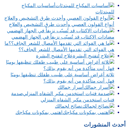
أساسيات المكياج
للمبتدئات
أنواع القولون العصبي وأحدث طرق التشخيص والعلاج
مضادات الاكتئاب قد تُسبّب نزيفاً في الجهاز الهضمي
ما
هي الفوائد التي تقدمها الأمصال للشعر الجاف؟؟
علاج لتفتيح البشرة
ثلاثة أغراض أساسية على طبيب طفلك تنظيفها يوميًا
فهل أنت متأكدة من أنه يقوم بذلك؟
أسرار جمالك
صدمة
فتيات استخدمن مكبر الشفاه المنزلي
نصائح لجمالك
اهتمى بمكونات مكياجك
أحدث المنشورات