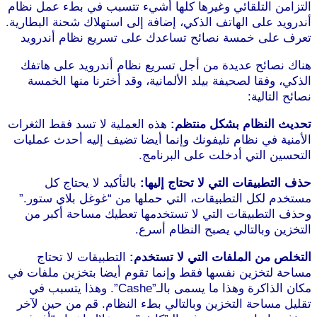
التزامن التلقائي وغيرها كلها أشيء تتسبب في بطء عمل نظام
أندرويد على الهاتف الذكي، إضافة إلى استهلاك شحنة البطارية.
تعرف على خمسة نصائح تساعدك على تسريع نظام أندرويد
هناك نصائح عديدة من أجل تسريع نظام أندرويد على هاتفك
الذكي، وفقا لصحيفة بيلد الألمانية، وقد أخترنا منها الخمسة
نصائح التالية:
تحديث النظام بشكل منتظم:
هذه العملية لا تسد فقط الثغرات
الأمنية في نظام تليفونك وإنما أيضا تضيف إليه أحدث عمليات
التحسين التي أدخلت على البرنامج.
حذف التطبيقات التي لا تحتاج إليها:
بالتأكيد لا يحتاج كل
مستخدم لكل التطبيقات، التي حملها من “غوغل بلاي ستور.”
وحذف التطبيقات التي لا تستخدمها تعطيك مساحة أكبر من
التخزين وبالتالي يصبح النظام أسرع.
التخلص من الملفات التي لا تستخدم:
التطبيقات لا تحتاج
مساحة لتخزين نفسها فقط وإنما تقوم أيضا بتخزين ملفات في
مكان الذاكرة وهذا ما يسمى بالـ”Cashe”. وهذا يتسبب في
تقليل مساحة التخزين وبالتالي بطء النظام. قم من حين لآخر