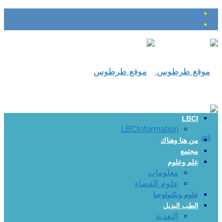
LBCI
LBCInformation
من هنا وهناك
مجتمع
علم وعلوم
معلومات
علوم الفضاء
علوم وتكنولوجيا
الطب البديل
التغذية