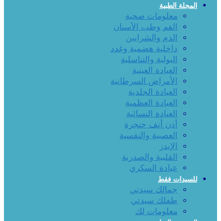
المجلة الطبية
معلومات صحية
الفم وطب الأسنان
الدم والشرايين
داخلية هضمية وغدد
البولية والتناسلية
العيادة العينية
الأمراض السرطانية
العيادة الجلدية
العيادة العظمية
العيادة النسائية
أذن أنف حنجرة
العصبية والنفسية
الإيدز
القلبية والصدرية
عيادة السكري
للسيدات فقط
جمالك سيدتي
طفلك سيدتي
معلومات لك