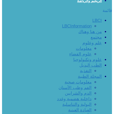
الريجيم والرياضة
قائمة
LBCI
LBCInformation
من هنا وهناك
مجتمع
علم وعلوم
معلومات
علوم الفضاء
علوم وتكنولوجيا
الطب البديل
التغذية
المجلة الطبية
معلومات صحية
الفم وطب الأسنان
الدم والشرايين
داخلية هضمية وغدد
البولية والتناسلية
العيادة العينية