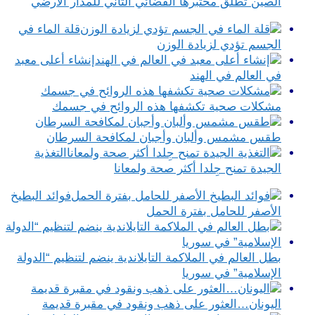
الصين تطلق مختبرها الفضائي الثاني للمدار الأرضي
قلة الماء في
الجسم تؤدي لزيادة الوزن
إنشاء أعلى معبد
في العالم في الهند
مشكلات صحية تكشفها هذه الروائح في جسمك
طقس مشمس وألبان وأجبان لمكافحة السرطان
التغذية
الجيدة تمنح جِلدا أكثر صحة ولمعانا
فوائد البطيخ
الأصفر للحامل بفترة الحمل
بطل العالم في الملاكمة التايلاندية ينضم لتنظيم “الدولة
الإسلامية” في سوريا
اليونان…العثور على ذهب ونقود في مقبرة قديمة