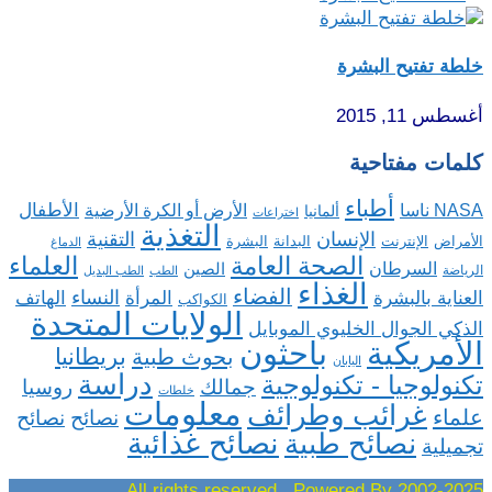
خلطة تفتيح البشرة
أغسطس 11, 2015
كلمات مفتاحية
أطباء
الأطفال
NASA ناسا
الأرض أو الكرة الأرضية
ألمانيا
اختراعات
التغذية
الإنسان
التقنية
الإنترنت
البدانة
البشرة
الأمراض
الدماغ
الصحة العامة
العلماء
السرطان
الصين
الرياضة
الطب
الطب البديل
الغذاء
الفضاء
النساء
العناية بالبشرة
المرأة
الهاتف
الكواكب
الولايات المتحدة
الذكي الجوال الخليوي الموبايل
باحثون
الأمريكية
بريطانيا
بحوث طبية
اليابان
دراسة
تكنولوجيا - تكنولوجية
روسيا
جمالك
خلطات
معلومات
غرائب وطرائف
علماء
نصائح
نصائح
نصائح غذائية
نصائح طبية
تجميلية
2002-2025 All rights reserved , Powered By