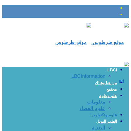
LBCI
LBCInformation
من هنا وهناك
مجتمع
علم وعلوم
معلومات
علوم الفضاء
علوم وتكنولوجيا
الطب البديل
التغذية