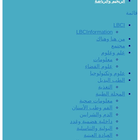
الريجيم والرياضة
قائمة
LBCI
LBCInformation
من هنا وهناك
مجتمع
علم وعلوم
معلومات
علوم الفضاء
علوم وتكنولوجيا
الطب البديل
التغذية
المجلة الطبية
معلومات صحية
الفم وطب الأسنان
الدم والشرايين
داخلية هضمية وغدد
البولية والتناسلية
العيادة العينية