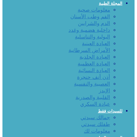
المجلة الطبية
معلومات صحية
الفم وطب الأسنان
الدم والشرايين
داخلية هضمية وغدد
البولية والتناسلية
العيادة العينية
الأمراض السرطانية
العيادة الجلدية
العيادة العظمية
العيادة النسائية
أذن أنف حنجرة
العصبية والنفسية
الإيدز
القلبية والصدرية
عيادة السكري
للسيدات فقط
جمالك سيدتي
طفلك سيدتي
معلومات لك