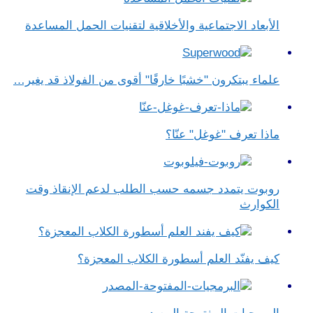
الأبعاد الاجتماعية والأخلاقية لتقنيات الحمل المساعدة
علماء يبتكرون "خشبًا خارقًا" أقوى من الفولاذ قد يغير…
ماذا تعرف "غوغل" عنّا؟
روبوت يتمدد جسمه حسب الطلب لدعم الإنقاذ وقت
الكوارث
كيف يفنّد العلم أسطورة الكلاب المعجزة؟