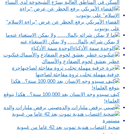
السكن في المناطق العالية يسرّع الشيخوخة لدى النساء
القضاء الأمريكي يرفع الحظر عن عرض “براءة الإسلام”
على يوتيوب
ما
لا يمكن شرائه بالمال….. ولا يمكن الاستغناء عنه
الوحدة سمة الأذكياء
عنكبوت
خطير يعشق لحوم الضفادع والأسماك
جرة
خزفية مهملة تجلب ثروة مفاجئة لصاحبها
كيف سيبدو وجه الإنسان بعد 100,000 سنة؟.. هكذا يتوقع
العلماء!
صيني يرفض مليارات والده
ضحية اغتصاب هندية تموت بعد 42 عاما من غيبوبة
مستمرة