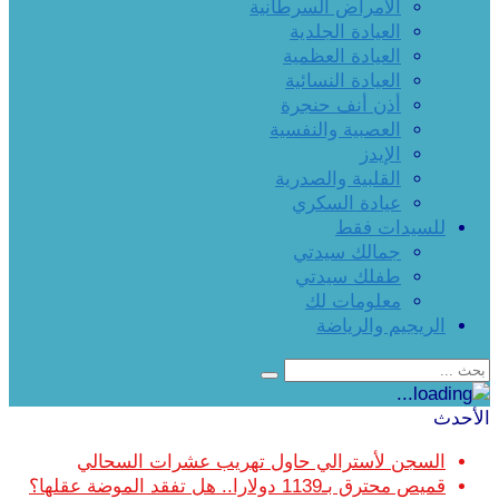
الأمراض السرطانية
العيادة الجلدية
العيادة العظمية
العيادة النسائية
أذن أنف حنجرة
العصبية والنفسية
الإيدز
القلبية والصدرية
عيادة السكري
للسيدات فقط
جمالك سيدتي
طفلك سيدتي
معلومات لك
الريجيم والرياضة
الأحدث
السجن لأسترالي حاول تهريب عشرات السحالي
قميص محترق بـ1139 دولارا.. هل تفقد الموضة عقلها؟