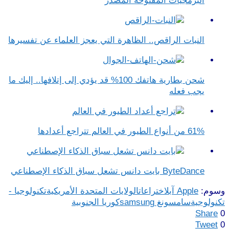
البرمجيات المفتوحة المصدر
النبات الراقص.. الظاهرة التي يعجز العلماء عن تفسيرها
شحن بطارية هاتفك 100% قد يؤدي إلى إتلافها.. إليك ما
يجب فعله
61% من أنواع الطيور في العالم تتراجع أعدادها
ByteDance بايت دانس تشعل سباق الذكاء الإصطناعي
وسوم:
Apple آبل
اختراعات
الولايات المتحدة الأمريكية
تكنولوجيا -
تكنولوجية
سامسونغ samsung
كوريا الجنوبية
Share
0
Tweet
0