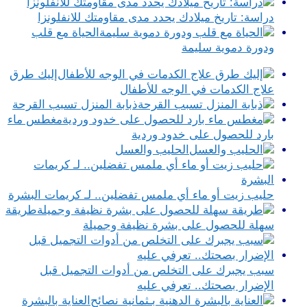
دراسة: تاريخ ميلادك يحدد مدى مقاومتك للانفلونزا
الحياة مع قلب
ودورة دموية سليمة
إليك طرق
علاج الكدمات في الوجه للأطفال
ذبابة المنزل تسبب القرحة
مغطس ماء
بارد للحصول على خدود وردية
الحليب والعسل
حليب زيت أو ماء أي ملمس تفضلين.. لـ كريمات البشرة
طريقة
سهلة للحصول على بشرة نظيفة وجميلة
سبب يجبرك على التخلص من أدوات التجميل قبل
الإضرار بصحتك.. تعرفي عليه
العناية بالبشرة