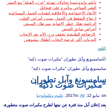
تايلند وإندونيسيا تحاولان تهدئة “حرب الفيلة” مع البشر
التغير المناخي وتأثيره على فنجانك
الأبعاد الاجتماعية والأخلاقية لتقنيات الحمل المساعدة
ارتفاع الضغط في الحمل يسبب أمراض القلب
الرياضة تقلل خطر الإصابة بسرطان المبيض
أعراض سابق الحيض
الرضاعة الطبيعية تخفف وزن الأم بعد الإنجاب
البدينات أكثر عرضة لإنجاب أطفال مشوهين
سامسونغ وآبل تطوران "مكبرات صوت ذكية"
سامسونغ وآبل تطوران
“مكبرات صوت ذكية”
on:
مايو 12, 2017
All
In:
,
علوم وتكنولوجيا
بعد إعلان آبل منذ فترة عن نيتها لطرح مكبرات صوت متطورة،