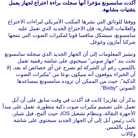
أكدت سامسونغ مؤخرا أنها سجلت براءة اختراع لجهاز يعمل
بتقنيات مشابهة.
ووفقا للوثائق التي نشرها المكتب الأمريكي لبراءات الاختراع
والعلامات التجارية، فإن الاختراع الجديد الذي تعمل عليه
سامسونغ، سيشكل منافسا قويا لمكبرات الصوت التي تنتجها
شركتا أمازون وغوغل.
موقع طرطوس
وتشير المعلومات إلى أن الجهاز الجديد الذي سجلته سامسونغ
تحت بند “جهاز صوتي” سيحتوي على شاشة رقمية تعمل
باللمس، رغم أن الشركة لم تصرح عن أي خصائص له بعد، إلا
أن الخبراء يتوقعون أنه سيكون نوعا من “مكبرات الصوت
الذكية”، حيث من الممكن أن تزوده سامسونغ بمساعدها
الصوتي “Bixby”.
موقع طرطوس
يذكر أن تقاريرا كانت قد أكدت في وقت سابق على أن آبل
تعمل على تصميم مكبرات صوت ذكية متطورة، تعمل على مبدأ
الأجهزة النقالة، وبنظام تشغيل iOS، حيث ألمح، فيل شيلر،
نائب رئيس آبل إلى أن الجهاز الجديد سيحتوي على شاشة
تعمل باللمس.
موقع طرطوس
وكالات