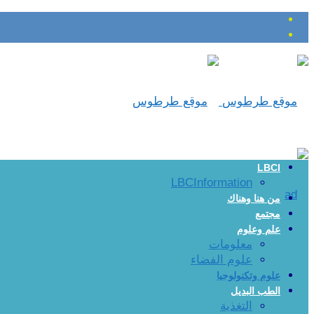
LBCI
LBCInformation
من هنا وهناك
مجتمع
علم وعلوم
معلومات
علوم الفضاء
علوم وتكنولوجيا
الطب البديل
التغذية