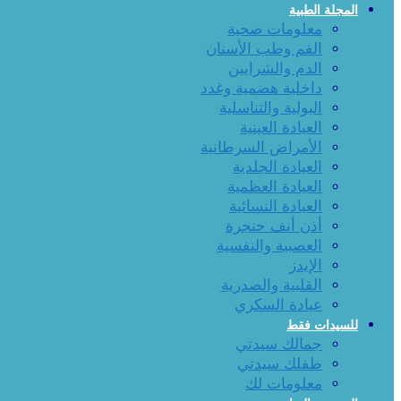
المجلة الطبية
معلومات صحية
الفم وطب الأسنان
الدم والشرايين
داخلية هضمية وغدد
البولية والتناسلية
العيادة العينية
الأمراض السرطانية
العيادة الجلدية
العيادة العظمية
العيادة النسائية
أذن أنف حنجرة
العصبية والنفسية
الإيدز
القلبية والصدرية
عيادة السكري
للسيدات فقط
جمالك سيدتي
طفلك سيدتي
معلومات لك