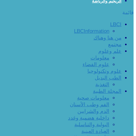
الريجيم والرياضة
قائمة
LBCI
LBCInformation
من هنا وهناك
مجتمع
علم وعلوم
معلومات
علوم الفضاء
علوم وتكنولوجيا
الطب البديل
التغذية
المجلة الطبية
معلومات صحية
الفم وطب الأسنان
الدم والشرايين
داخلية هضمية وغدد
البولية والتناسلية
العيادة العينية