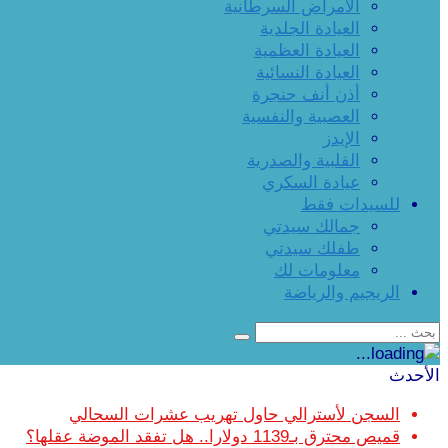
الأمراض السرطانية
العيادة الجلدية
العيادة العظمية
العيادة النسائية
أذن أنف حنجرة
العصبية والنفسية
الإيدز
القلبية والصدرية
عيادة السكري
للسيدات فقط
جمالك سيدتي
طفلك سيدتي
معلومات لك
الريجيم والرياضة
الأحدث
السجن لأسترالي حاول تهريب عشرات السحالي
قميص محترق بـ1139 دولارا.. هل تفقد الموضة عقلها؟