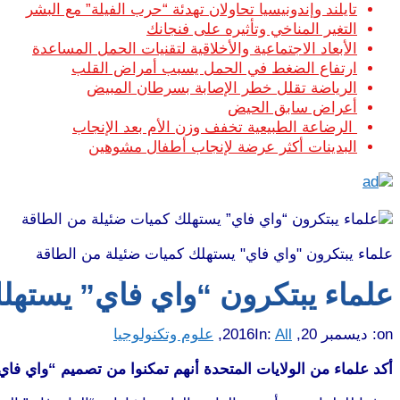
تايلند وإندونيسيا تحاولان تهدئة “حرب الفيلة” مع البشر
التغير المناخي وتأثيره على فنجانك
الأبعاد الاجتماعية والأخلاقية لتقنيات الحمل المساعدة
ارتفاع الضغط في الحمل يسبب أمراض القلب
الرياضة تقلل خطر الإصابة بسرطان المبيض
أعراض سابق الحيض
الرضاعة الطبيعية تخفف وزن الأم بعد الإنجاب
البدينات أكثر عرضة لإنجاب أطفال مشوهين
علماء يبتكرون "واي فاي" يستهلك كميات ضئيلة من الطاقة
علماء يبتكرون “واي فاي” يستهل
on:
ديسمبر 20, 2016
All
In:
,
علوم وتكنولوجيا
أكد علماء من الولايات المتحدة أنهم تمكنوا من تصميم “واي فا