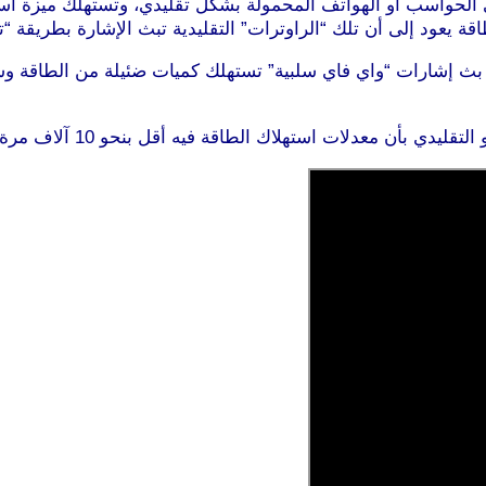
إلى الحواسب أو الهواتف المحمولة بشكل تقليدي، وتستهلك ميزة ا
تلك “الراوترات” التقليدية تبث الإشارة بطريقة “تناظرية analog” (لا رقمية l
ه بث إشارات “واي فاي سلبية” تستهلك كميات ضئيلة من الطاقة
يدي بأن معدلات استهلاك الطاقة فيه أقل بنحو 10 آلاف مرة.