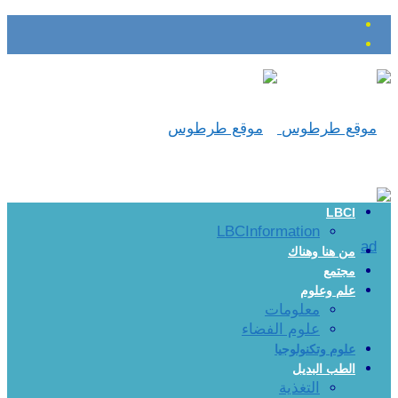
LBCI
LBCInformation
من هنا وهناك
مجتمع
علم وعلوم
معلومات
علوم الفضاء
علوم وتكنولوجيا
الطب البديل
التغذية