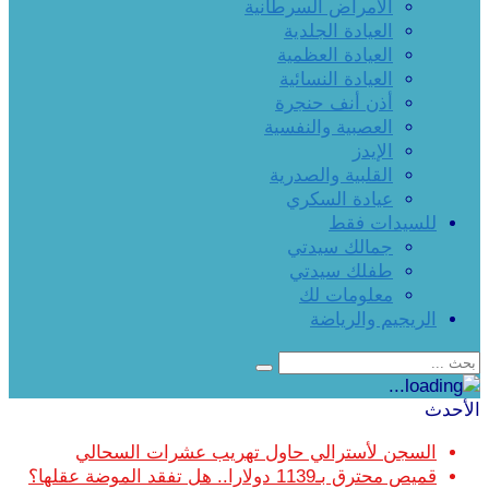
الأمراض السرطانية
العيادة الجلدية
العيادة العظمية
العيادة النسائية
أذن أنف حنجرة
العصبية والنفسية
الإيدز
القلبية والصدرية
عيادة السكري
للسيدات فقط
جمالك سيدتي
طفلك سيدتي
معلومات لك
الريجيم والرياضة
الأحدث
السجن لأسترالي حاول تهريب عشرات السحالي
قميص محترق بـ1139 دولارا.. هل تفقد الموضة عقلها؟