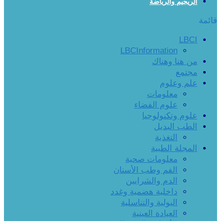
الريجيم والرياضة
قائمة
LBCI
LBCInformation
من هنا وهناك
مجتمع
علم وعلوم
معلومات
علوم الفضاء
علوم وتكنولوجيا
الطب البديل
التغذية
المجلة الطبية
معلومات صحية
الفم وطب الأسنان
الدم والشرايين
داخلية هضمية وغدد
البولية والتناسلية
العيادة العينية