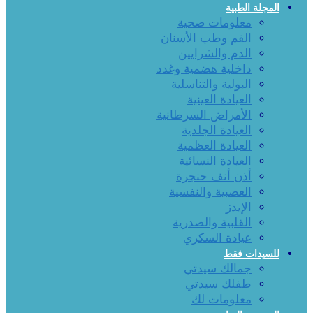
المجلة الطبية
معلومات صحية
الفم وطب الأسنان
الدم والشرايين
داخلية هضمية وغدد
البولية والتناسلية
العيادة العينية
الأمراض السرطانية
العيادة الجلدية
العيادة العظمية
العيادة النسائية
أذن أنف حنجرة
العصبية والنفسية
الإيدز
القلبية والصدرية
عيادة السكري
للسيدات فقط
جمالك سيدتي
طفلك سيدتي
معلومات لك