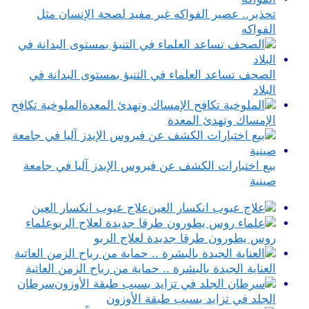
تحذير.. عصير الفواكه غير مفيد لصحة الإنسان مثل
الفواكه
الصحف تساعد العلماء في التنبؤ بمستوى البدانة في
البلاد
الملوخية تكافح
الإمساك وتهدئ المعدة
بيع اختبارات الكشف عن فيروس الإيدز آليا في جامعة
صينية
علاج عيوب انكسار العين
علماء
روس يطورون طرقا جديدة لعلاج الربو
العناية الجيدة بالبشرة .. حماية من رياح الزمن العاتية
سرطان
الجلد في تزايد بسبب طبقة الأوزون