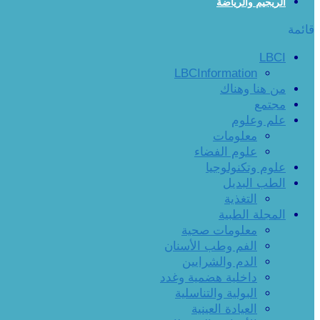
الريجيم والرياضة
قائمة
LBCI
LBCInformation
من هنا وهناك
مجتمع
علم وعلوم
معلومات
علوم الفضاء
علوم وتكنولوجيا
الطب البديل
التغذية
المجلة الطبية
معلومات صحية
الفم وطب الأسنان
الدم والشرايين
داخلية هضمية وغدد
البولية والتناسلية
العيادة العينية