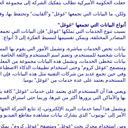
جعلت الحكومة الأميركية تطالب بتفكيك الشركة إلى مجموعة ال
ولكن، ما البيانات التي تجمعها “غوغل” و”ألفابيت” وتحتفظ بها، وف
أنواع البيانات التي تجمعها “غوغل”
بسبب تنوع الخدمات التي تملكها “غوغل” فإن البيانات التي تجمعها 
المصادر المختلفة، ويمكن تقسيمها لتبسيط الفكرة إلى 3 أنواع:
بيانات تخص الخدمات مباشرة، وتشمل الأمور التي يقوم بها المس
بيانات شخصية للمستخدم، وتضم اسم المستخدم واللغة الخاصة به
بيانات تتخطى الخدمات، وتشمل هذه البيانات مجموعة من المعلوم
ومتصفح “غوغل كروم” وحتى استخدام تطبيقات الذكاء الاصطناع
وفي حين تجمع عديد من شركات التقنية مثل هذه البيانات، فإن 
المستخدم يعتمد على عدة خدمات من “غوغل” يوميا.
ويعني هذا أن المستخدم الذي يعتمد على خدمات “غوغل” كافة يتي
بها والأماكن التي يزورها أكثر من غيرها، وربما حتى استراق الس
ويشمل هذا أيضا خدمات البريد الإلكتروني، إذ تتابع الشركة الجه
الأمر إلى “يوتيوب” الذي يشارك بيانات مشاهدة مقاطع الفيديو وما
ومن استخدام محرك بحث “غوغل” ومتصفح “غوغل كروم”، يمكن للشر