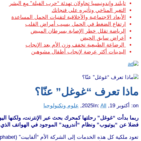
تايلند وإندونيسيا تحاولان تهدئة “حرب الفيلة” مع البشر
التغير المناخي وتأثيره على فنجانك
الأبعاد الاجتماعية والأخلاقية لتقنيات الحمل المساعدة
ارتفاع الضغط في الحمل يسبب أمراض القلب
الرياضة تقلل خطر الإصابة بسرطان المبيض
أعراض سابق الحيض
الرضاعة الطبيعية تخفف وزن الأم بعد الإنجاب
البدينات أكثر عرضة لإنجاب أطفال مشوهين
ماذا تعرف “غوغل” عنّا؟
on:
أكتوبر 19, 2025
All
In:
,
علوم وتكنولوجيا
ربما بدأت “غوغل” رحلتها كمحرك بحث عبر الإنترنت، ولكنها اليو
فضلا عن “يوتيوب” ونظام “أندرويد” الموجود في الهواتف الذي يع