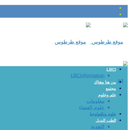
LBCI
LBCInformation
من هنا وهناك
مجتمع
علم وعلوم
معلومات
علوم الفضاء
علوم وتكنولوجيا
الطب البديل
التغذية