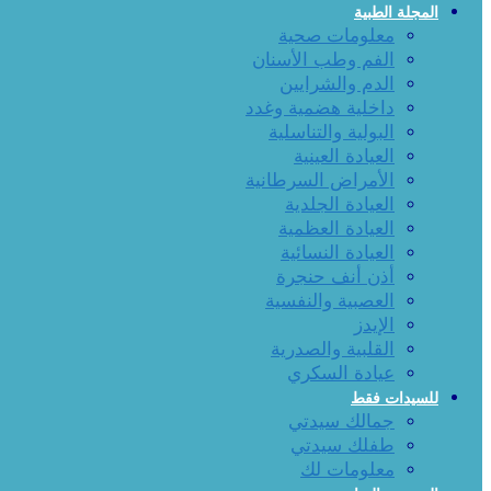
المجلة الطبية
معلومات صحية
الفم وطب الأسنان
الدم والشرايين
داخلية هضمية وغدد
البولية والتناسلية
العيادة العينية
الأمراض السرطانية
العيادة الجلدية
العيادة العظمية
العيادة النسائية
أذن أنف حنجرة
العصبية والنفسية
الإيدز
القلبية والصدرية
عيادة السكري
للسيدات فقط
جمالك سيدتي
طفلك سيدتي
معلومات لك