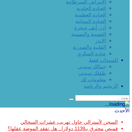
الأمراض السرطانية
العيادة الجلدية
العيادة العظمية
العيادة النسائية
أذن أنف حنجرة
العصبية والنفسية
الإيدز
القلبية والصدرية
عيادة السكري
للسيدات فقط
جمالك سيدتي
طفلك سيدتي
معلومات لك
الريجيم والرياضة
الأحدث
السجن لأسترالي حاول تهريب عشرات السحالي
قميص محترق بـ1139 دولارا.. هل تفقد الموضة عقلها؟