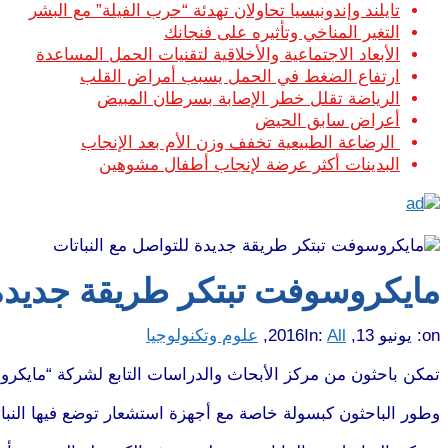
تايلند وإندونيسيا تحاولان تهدئة “حرب الفيلة” مع البشر
التغير المناخي وتأثيره على فنجانك
الأبعاد الاجتماعية والأخلاقية لتقنيات الحمل المساعدة
ارتفاع الضغط في الحمل يسبب أمراض القلب
الرياضة تقلل خطر الإصابة بسرطان المبيض
أعراض سابق الحيض
الرضاعة الطبيعية تخفف وزن الأم بعد الإنجاب
البدينات أكثر عرضة لإنجاب أطفال مشوهين
مايكروسوفت تبتكر طريقة جديدة 
on:
يونيو 13, 2016
All
In:
,
علوم وتكنولوجيا
تمكن باحثون من مركز الأبحاث والدراسات التابع لشركة “مايكرو
وطور الباحثون كبسولة خاصة مع أجهزة استشعار توضع فيها النبات