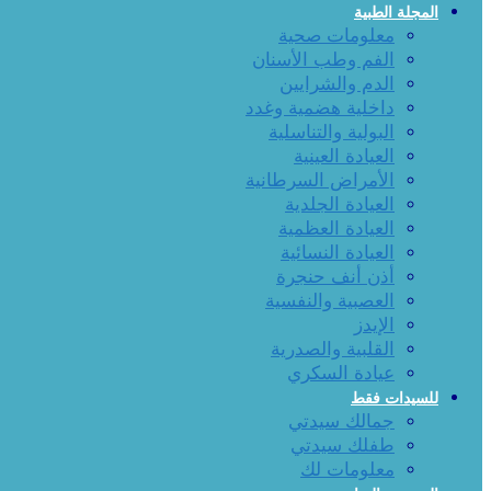
المجلة الطبية
معلومات صحية
الفم وطب الأسنان
الدم والشرايين
داخلية هضمية وغدد
البولية والتناسلية
العيادة العينية
الأمراض السرطانية
العيادة الجلدية
العيادة العظمية
العيادة النسائية
أذن أنف حنجرة
العصبية والنفسية
الإيدز
القلبية والصدرية
عيادة السكري
للسيدات فقط
جمالك سيدتي
طفلك سيدتي
معلومات لك