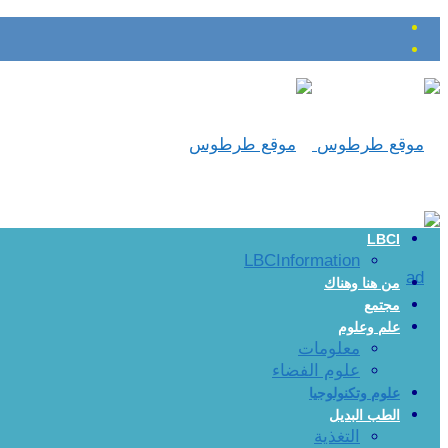
LBCI
LBCInformation
من هنا وهناك
مجتمع
علم وعلوم
معلومات
علوم الفضاء
علوم وتكنولوجيا
الطب البديل
التغذية