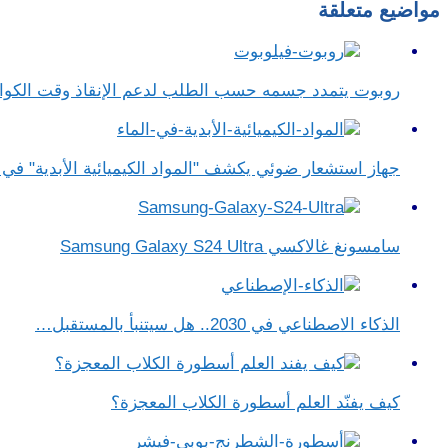
مواضيع متعلقة
روبوت يتمدد جسمه حسب الطلب لدعم الإنقاذ وقت الكو
جهاز استشعار ضوئي يكشف "المواد الكيميائية الأبدية" في ا
سامسونغ غالاكسي Samsung Galaxy S24 Ultra
الذكاء الاصطناعي في 2030.. هل سيتنبأ بالمستقبل…
كيف يفنّد العلم أسطورة الكلاب المعجزة؟