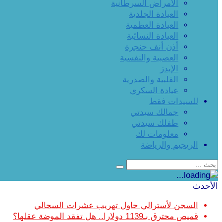
الأمراض السرطانية
العيادة الجلدية
العيادة العظمية
العيادة النسائية
أذن أنف حنجرة
العصبية والنفسية
الإيدز
القلبية والصدرية
عيادة السكري
للسيدات فقط
جمالك سيدتي
طفلك سيدتي
معلومات لك
الريجيم والرياضة
الأحدث
السجن لأسترالي حاول تهريب عشرات السحالي
قميص محترق بـ1139 دولارا.. هل تفقد الموضة عقلها؟