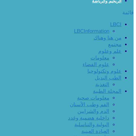
الريجيم والرياضة
قائمة
LBCI
LBCInformation
من هنا وهناك
مجتمع
علم وعلوم
معلومات
علوم الفضاء
علوم وتكنولوجيا
الطب البديل
التغذية
المجلة الطبية
معلومات صحية
الفم وطب الأسنان
الدم والشرايين
داخلية هضمية وغدد
البولية والتناسلية
العيادة العينية