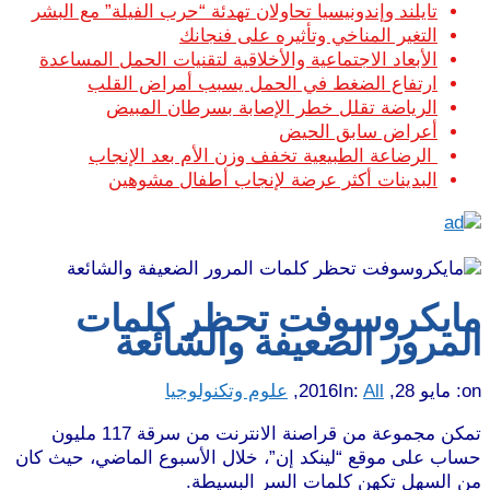
تايلند وإندونيسيا تحاولان تهدئة “حرب الفيلة” مع البشر
التغير المناخي وتأثيره على فنجانك
الأبعاد الاجتماعية والأخلاقية لتقنيات الحمل المساعدة
ارتفاع الضغط في الحمل يسبب أمراض القلب
الرياضة تقلل خطر الإصابة بسرطان المبيض
أعراض سابق الحيض
الرضاعة الطبيعية تخفف وزن الأم بعد الإنجاب
البدينات أكثر عرضة لإنجاب أطفال مشوهين
مايكروسوفت تحظر كلمات
المرور الضعيفة والشائعة
on:
مايو 28, 2016
All
In:
,
علوم وتكنولوجيا
تمكن مجموعة من قراصنة الانترنت من سرقة 117 مليون
حساب على موقع “لينكد إن”، خلال الأسبوع الماضي، حيث كان
من السهل تكهن كلمات السر البسيطة.