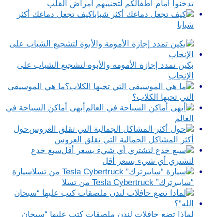
تدخنوا أمام أطفالكم لتجنيبهم أمراض القلب
كيف تجعل دماغك أكثر
شبابا
بكين تمدد إجازة الأمومة والأبوة لتشجيع الشباب على
الإنجاب
ما هي الموسيقى
التي تحبها الكلاب؟
أبهى أماكن السباحة في
العالم
حول
أكثر المشاكل الجمالية التي تقلق العروس
سبع خدع
لتشتري أي شيء بسعر أقل
سيارة
“سايبرترك” Tesla Cybertruck من تسلا
لماذا تضع حافلات لندن ملصقات كتب عليها “سبحان