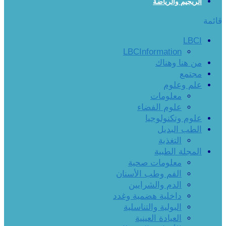
الريجيم والرياضة
قائمة
LBCI
LBCInformation
من هنا وهناك
مجتمع
علم وعلوم
معلومات
علوم الفضاء
علوم وتكنولوجيا
الطب البديل
التغذية
المجلة الطبية
معلومات صحية
الفم وطب الأسنان
الدم والشرايين
داخلية هضمية وغدد
البولية والتناسلية
العيادة العينية