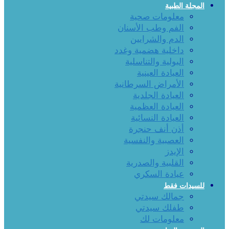
المجلة الطبية
معلومات صحية
الفم وطب الأسنان
الدم والشرايين
داخلية هضمية وغدد
البولية والتناسلية
العيادة العينية
الأمراض السرطانية
العيادة الجلدية
العيادة العظمية
العيادة النسائية
أذن أنف حنجرة
العصبية والنفسية
الإيدز
القلبية والصدرية
عيادة السكري
للسيدات فقط
جمالك سيدتي
طفلك سيدتي
معلومات لك