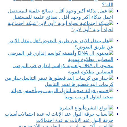
الله”؟
اعمل بذكاء أكبر وجهد أقل.. نصائح علمية للمستقبل
شبكة اجتماعية
لحياة أبدية “أون لاين”
هل ينتقل الإيدز
عن طريق البعوض؟
محتوى ال DNA وأهميته كواسم إنذاري في المرضى
المصابين بطلاوة فموية
حذار من
كريمات اليد فعطورها تدمر التناسل
خمس فوائد
صحية لتناول الزبيب يومياً
أنواع البشرة
أسباب
حرقة البول عند الإناث له عدة احتمالات