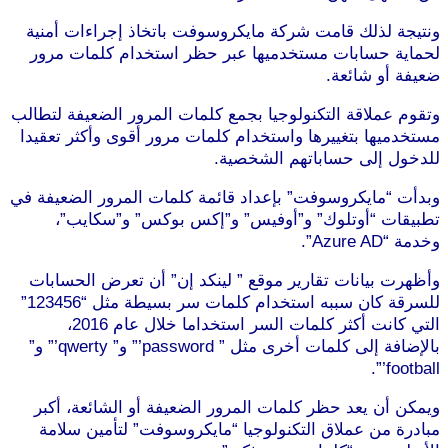
ونتيجة لذلك قامت شركة مايكروسوفت باتخاذ إجراءات أمنية
لحماية حسابات مستخدميها عبر حظر استخدام كلمات مرور
ضعيفة أو شائعة.
وتقوم عملاقة التكنولوجيا بجمع كلمات المرور الضعيفة لتطالب
مستخدميها بتغييرها واستخدام كلمات مرور أقوى وأكثر تعقيدا
للدخول إلى حساباتهم الشخصية.
وبدأت “مايكروسوفت” بإعداد قائمة كلمات المرور الضعيفة في
تطبيقات “أوتلوك” و”أوفيس” و”إكس بوكس” و”سكايب”،
وخدمة “Azure AD”.
وأظهرت بيانات تقارير موقع ” لينكد إن” أن تعرض الحسابات
للسرقة كان سببه استخدام كلمات سر بسيطة مثل “123456”
التي كانت أكثر كلمات السر استخداما خلال عام 2016،
بالإضافة إلى كلمات أخرى مثل ” password’” و” qwerty’” و”
football’”.
ويمكن أن يعد حظر كلمات المرور الضعيفة أو الشائعة، أكبر
مبادرة من عملاق التكنولوجيا “مايكروسوفت” لتأمين سلامة