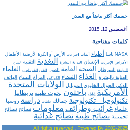
جسمك أكثر بياضاً مع السدر
أغسطس 12, 2015
كلمات مفتاحية
أطباء
الأطفال
NASA ناسا
الأرض أو الكرة الأرضية
ألمانيا
اختراعات
التغذية
الإنسان
التقنية
الإنترنت
البدانة
البشرة
الأمراض
الدماغ
الصحة العامة
العلماء
السرطان
الصين
الرياضة
الطب
الطب البديل
الغذاء
الفضاء
النساء
العناية بالبشرة
المرأة
الهاتف
الكواكب
الولايات المتحدة
الذكي الجوال الخليوي الموبايل
باحثون
الأمريكية
بريطانيا
بحوث طبية
اليابان
دراسة
تكنولوجيا - تكنولوجية
روسيا
جمالك
خلطات
معلومات
غرائب وطرائف
علماء
نصائح
نصائح
نصائح غذائية
نصائح طبية
تجميلية
2002-2025 All rights reserved , Powered By