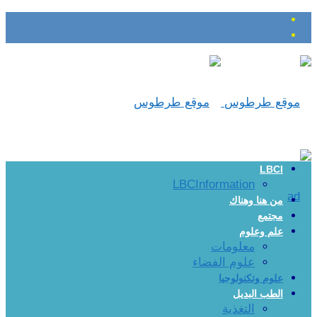
LBCI
LBCInformation
من هنا وهناك
مجتمع
علم وعلوم
معلومات
علوم الفضاء
علوم وتكنولوجيا
الطب البديل
التغذية