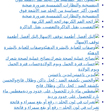
العيون أكثر حساسية من الجلد ضد الأشعة فوق
البنفسجية والنظارات الشمسية ضرورة صحية
رائحه الفم الكريهة
التعصيب يقتل الذاكرة
إليك أفضل أطعمة
توقف الإسهال
وصفات للعناية بالبشرة
الدهنيّة
نصائح عملية لصحة شعرك
حساب فترة الحمل
ويوم الولادة
ليدين ناعمتين
والحسن
يكشفه الضد : كحل داكن وظلال فاتح
مغطس ماء
بارد للحصول على خدود وردية
تغيرات في لون الجلد – رقع أو بقع سمراء و فاتحة