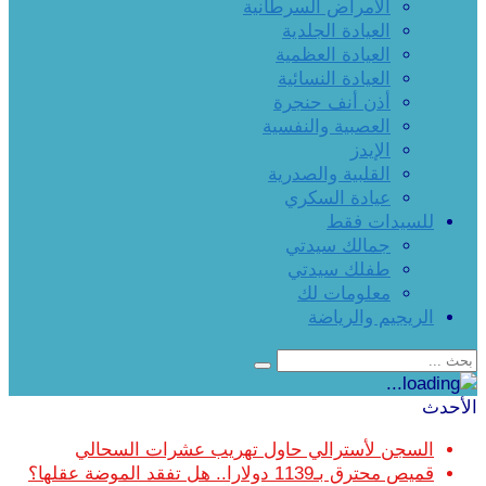
الأمراض السرطانية
العيادة الجلدية
العيادة العظمية
العيادة النسائية
أذن أنف حنجرة
العصبية والنفسية
الإيدز
القلبية والصدرية
عيادة السكري
للسيدات فقط
جمالك سيدتي
طفلك سيدتي
معلومات لك
الريجيم والرياضة
الأحدث
السجن لأسترالي حاول تهريب عشرات السحالي
قميص محترق بـ1139 دولارا.. هل تفقد الموضة عقلها؟