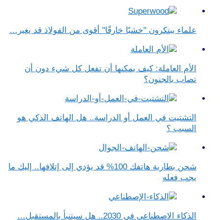
علماء يبتكرون "خشبًا خارقًا" أقوى من الفولاذ قد يغير…
الأم العاملة: كيف يمكنها أن تفعل كل شيء دون أن
تصاب بالجنون؟
التشتيت في العمل أو الدراسة.. هل الهاتف الذكي هو
السبب ؟
شحن بطارية هاتفك 100% قد يؤدي إلى إتلافها.. إليك ما
يجب فعله
الذكاء الاصطناعي في 2030.. هل سيتنبأ بالمستقبل…