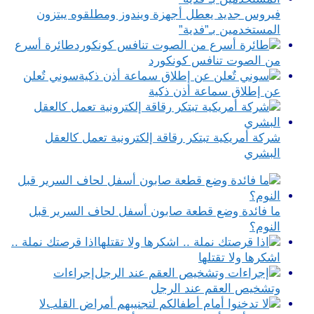
فيروس جديد يعطل أجهزة ويندوز ومطلقوه يبتزون
المستخدمين بـ”فدية”
طائرة أسرع
من الصوت تنافس كونكورد
سوني تٌعلن
عن إطلاق سماعة أذن ذكية
شركة أمريكية تبتكر رقاقة إلكترونية تعمل كالعقل
البشري
ما فائدة وضع قطعة صابون أسفل لحاف السرير قبل
النوم؟
اذا قرصتك نملة ..
اشكرها ولا تقتلها
إجراءات
وتشخيص العقم عند الرجل
لا