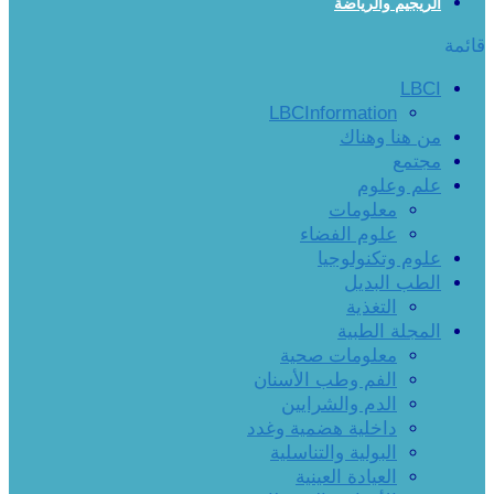
الريجيم والرياضة
قائمة
LBCI
LBCInformation
من هنا وهناك
مجتمع
علم وعلوم
معلومات
علوم الفضاء
علوم وتكنولوجيا
الطب البديل
التغذية
المجلة الطبية
معلومات صحية
الفم وطب الأسنان
الدم والشرايين
داخلية هضمية وغدد
البولية والتناسلية
العيادة العينية