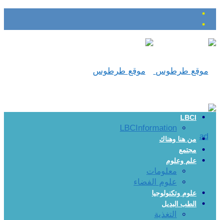
LBCI
LBCInformation
من هنا وهناك
مجتمع
علم وعلوم
معلومات
علوم الفضاء
علوم وتكنولوجيا
الطب البديل
التغذية