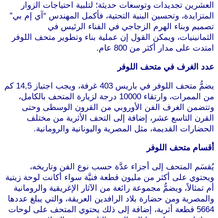
العشرين تجديدات وتوسعات حديثة؛ لتلبية احتياجات الزوار
المتزايدة، وتحسين البنية التحتية، فأكمل المهندس “آي إم بي”
تصميم وبناء الهرم الزجاجي في الفناء الرئيس في
الثمانينيات، ويمكن القول إن عملية بناء وتطوير متحف اللوفر
امتدت على مدار أكثر من 800 عام.
عدد الغرف في متحف اللوفر
يضمُّ متحف اللوفر في باريس 403 غرفة، ويجب اجتياز 14,5 كم
من الممرات، وارتقاء 10000 درجة لزيارة المتحف بالكامل،
وتتضمن الغرف الفن الأوروبي من القرون الوسطى وحتى
القرن التاسع عشر، إضافة إلى التحف الأثرية من مختلف
الحضارات القديمة، مثل المصرية واليونانية والرومانية.
أقسام متحف اللوفر
يُقسَم المتحف إلى أجزاء عدَّة حسب نوع الفن وتاريخه،
ويحتوي على أكثر من مليون قطعة فنيَّة سواء أكانت لوحة زيتية
أم تمثالاً، ويضمُّ مجموعة رائعة من الآثار الإغريقية والرومانية
والمصرية ومن حضارة بلاد الرافدين العريقة، والتي يبلغ عددها
5664 قطعة أثرية، إضافة إلى ذلك يحتوي المتحف على لوحات