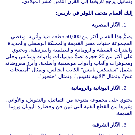
وتماثيل يرجع تاريخها إلى القرن الثامن عشر الميلادي.
إليك أقسام متحف اللوفر في باريس:
الآثار المصرية
يضمُّ هذا القسم أكثر من 50,000 قطعة فنية وأثرية، وتغطي
المجموعة حقبات مصر القديمة والمملكة الوسطى والجديدة
والفترات القبطية والرومانية والبطلمية والبيزنطية، ويحتوي
على أكثر من 20 حجرة تضمُّ مومياءات وأدوات وملابس وحلي
ومجوهرات وألعاب وأدوات موسيقية وأسلحة، وأبرز معروضاته
تشمل “سفينكس تانيس” الكاتب الجالس، وتمثال “أمنمحات
عنخ”، وتمثال “الآلهة نفتيس”، وتمثال “حتحور”.
الآثار اليونانية والرومانية
يحتوي على مجموعة متنوعة من التماثيل، والنقوش، والأواني،
وغيرها من القطع الفنية التي تبين فن وحضارة اليونان وروما
القديمة.
الآثار الشرقية