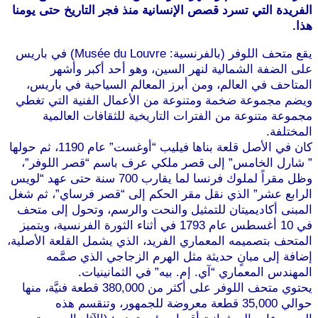
الفريدة التي تسرد قصص الإنسانية منذ فجر التاريخ حتى يومنا
هذا.
يقع متحف اللوفر (بالفرنسية: Musée du Louvre) في باريس
على الضفة الشمالية لنهر السين، وهو أحد أكبر وأشهر
المتاحف في العالم، ومن أبرز المعالم السياحية في باريس،
ويضم مجموعة ضخمة ومتنوعة من الأعمال الفنية التي تغطي
مجموعة متنوعة من الفترات التاريخية للثقافات العالمية
المختلفة.
كان في الأصل قلعة بناها فيليب “أوغست” عام 1190، ثم حولها
” شارل الخامس” إلى قصر ملكي عرف باسم “قصر اللوفر”،
وظل مقراً لملوك فرنسا لما يقارب 700 سنة حتى عهد “لويس
الرابع عشر” الذي نقل مقر الحكم إلى “قصر فرساي”، ثم شغل
المبنى أكاديميتان للتمثيل والنحت والرسم، وتحول إلى متحف
في 10 أغسطس عام 1793 في أثناء الثورة الفرنسية، ويتميز
المتحف بتصميمه المعماري الفريد، الذي يشمل القلعة الأصلية،
إضافة إلى مبانٍ حديثة مثل الهرم الزجاجي الذي صمَّمه
المهندس المعماري “آي. إم. بيه” في الثمانينيات.
يحتوي متحف اللوفر على أكثر من 380,000 قطعة فنيَّة، منها
حوالي 35,000 قطعة معروضة للجمهور، وتنقسم هذه