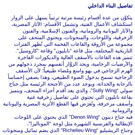
تفاصيل البناء الداخلي
يتكوَّن من عدة أقسام رئيسة مرتبة ترتيباً يسهل على الزوار
استكشاف الأعمال الفنية، وتشمل الأقسام: الآثار المصرية،
والآثار اليونانية والرومانية، والفنون الإسلامية، والفنون
الزخرفية، واللوحات، والمنحوتات، ويحتوي المتحف على
مجموعة من الأروقة والقاعات الفخمة التي تُظهر الفترات
التاريخية المختلفة، مثل قاعة “نابليون” وقاعة “كاروسيل”.
تتميز هذه القاعات بالأسقف العالية والديكورات الفاخرة
والأرضيات الرخامية، ويجد الزوَّار أنفسهم بمجرد دخولهم من
الهرم الزجاجي في بهو واسع ومُضاء طبيعياً؛ لأن الأسقف
الزجاجية تسمح بدخول الضوء الطبيعي، وهذا يضفي إحساساً
بالرحابة والحداثة، ويوجد عدد من الأجنحة الرئيسة مثل جناح
سولي “Sully Wing”، والذي يعد أقدم أجزاء المتحف، ويتميز
بقاعة نابليون التي تحتوي على تفاصيل زخرفية غنية
وأسقف مزخرفة، وتُعرَض فيها القطع الأثرية المصرية واليونانية
والرومانية.
فيه جناح دينون “Denon Wing” الذي يحتوي على اللوحات
الإيطالية والفرنسية الشهيرة مثل لوحة “الموناليزا”،
وجناح الريشيليو “Richelieu Wing” الذي يضم تماثيل ومنحوتات