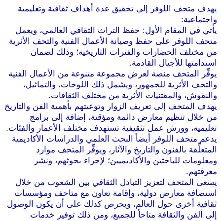
يهدف متحف اللوفر إلى تحقيق عدة أهداف ثقافية وتعليمية
واجتماعية:
يأتي في المقام الأول: حفظ التراث الثقافي العالمي، ويعمل
متحف اللوفر على حفظ وصيانة الأعمال الفنية والتحف الأثرية
من مختلف الحضارات والفترات التاريخية؛ وذلك لضمان
استدامتها للأجيال القادمة.
يوفِّر المتحف منصة لعرض مجموعة متنوعة من الأعمال الفنية
والتحف الأثرية للجمهور، ويشمل ذلك اللوحات، والتماثيل،
والنقوش، والمقتنيات الأثرية من مختلف الثقافات.
يهدف المتحف إلى تعريف الزوار وتوعيتهم بأهمية الفن والتاريخ
من خلال تنظيم معارض دائمة ومؤقتة، إضافة إلى برامج
تعليمية، وورش عمل تثقيفية تستهدف مختلف الأعمار والفئات.
يدعم متحف اللوفر أيضاً البحث العلمي والدراسات الأكاديمية
المتعلِّقة بالفنون والتاريخ والآثار، ويوفِّر المتحف موارد
ومعلومات للباحثين والأكاديميين؛ لإجراء بحوثهم، ونشر
معرفتهم.
يسعى المتحف لتعزيز التبادل الثقافي بين الشعوب من خلال
استضافة معارض دولية، وإقامة تعاون مع متاحف ومؤسسات
ثقافية أخرى حول العالم، ويحرص كذلك على أن يكون الوصول
إلى الفن والثقافة متاحاً للجميع، ومن ذلك توفير خدمات