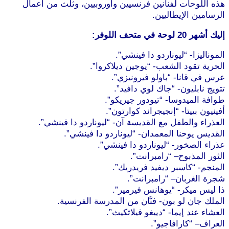
هذه اللوحات لفنانين فرنسيين وأوروبيين، وثلث من أعمال
الرسامين الإيطاليين.
إليك أشهر 20 لوحة في متحف اللوفر:
الموناليزا- “ليوناردو دا فينشي”.
الحرية تقود الشعب- “يوجين ديلاكروا”.
عرس في قانا- “باولو فيرونيزي”.
تتويج نابليون- “جاك لوي دافيد”.
طوافة الميدوسا- “تيودور جيريكو”.
أفينيون بييتا- “إنجيجراند كوارتون”.
العذراء والطفل مع القديسة آن- “ليوناردو دا فينشي”.
القديس يوحنا المعمدان- “ليوناردو دا فينشي”.
عذراء الصخور- “ليوناردو دا فينشي”.
الثور المذبوح– “رامبرانت”.
المنجم- “كاسبر ديفيد فريدريك”.
شجرة الغربان– “رامبرانت”.
ذا ليس ميكر- “يوهانس فيرمير”.
الملك جان لو بون- فنَّان من المدرسة الفرنسية.
العشاء عند إيما- “دييغو فيلاثكيث”.
العراف– “كارافاجيو”.