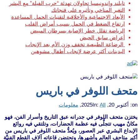
تايلند وإندونيسيا تحاولان تهدئة “حرب الفيلة” مع البشر
التغير المناخي وتأثيره على فنجانك
الأبعاد الاجتماعية والأخلاقية لتقنيات الحمل المساعدة
ارتفاع الضغط في الحمل يسبب أمراض القلب
الرياضة تقلل خطر الإصابة بسرطان المبيض
أعراض سابق الحيض
الرضاعة الطبيعية تخفف وزن الأم بعد الإنجاب
البدينات أكثر عرضة لإنجاب أطفال مشوهين
متحف اللوفر في باريس
on:
أكتوبر 20, 2025
All
In:
,
معلومات
يختزن متحف اللوفر في جدرانه عبق التاريخ وأسرار الفن، فهو
مكانٌ مهيب تتجلَّى فيه عظمة الحضارات، وتلتقي فيه روائع
الإبداع البشري عبر العصور، ويُعدُّ متحف اللوفر في باريس من
أكبر متاحف العالم وأشهرها، وتحتضن قاعاته آلاف القطع الفنيَّة