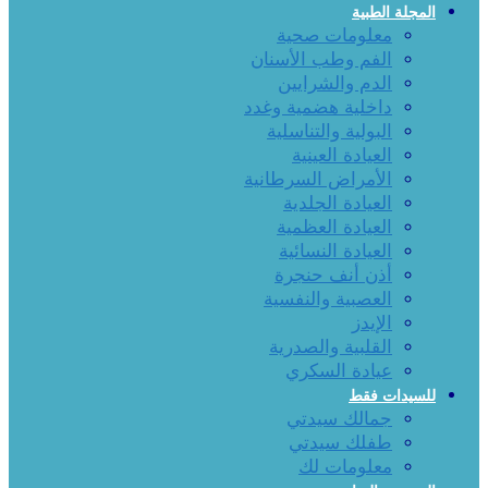
المجلة الطبية
معلومات صحية
الفم وطب الأسنان
الدم والشرايين
داخلية هضمية وغدد
البولية والتناسلية
العيادة العينية
الأمراض السرطانية
العيادة الجلدية
العيادة العظمية
العيادة النسائية
أذن أنف حنجرة
العصبية والنفسية
الإيدز
القلبية والصدرية
عيادة السكري
للسيدات فقط
جمالك سيدتي
طفلك سيدتي
معلومات لك