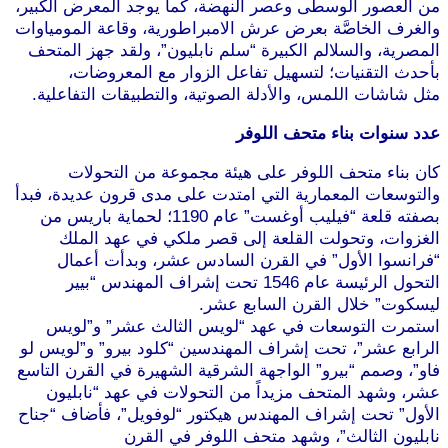
من العصور الوسطى وعصر النهضة، كما يوجد المعرض الكبير،
والغرف الخاصَّة بعرض عرش الامبراطورية، وقاعة المومياوات
المصرية، والسلالم الكبيرة “سلم نابليون”، ولقد جهز المتحف
بأحدث التقنيات؛ لتسهيل تفاعل الزوار مع المعروضات،
مثل شاشات اللمس، والأدلة الصوتية، والتطبيقات التفاعلية.
عدد سنوات بناء متحف اللوفر
كان بناء متحف اللوفر على هيئة مجموعة من التحولات
والتوسعات المعمارية التي امتدت على مدى قرون عديدة، فبدأ
بصفته قلعة “فيليب أوغست” عام 1190؛ لحماية باريس من
الغزوات، وتحولت القلعة إلى قصر ملكي في عهد الملك
“فرانسوا الأول” في القرن السادس عشر، وبدأت أعمال
التحول الرئيسة عام 1546 تحت إشراف المهندس “بيير
ليسكوت” خلال القرن السابع عشر.
استمرت التوسعات في عهد “لويس الثالث عشر” و”لويس
الرابع عشر”، تحت إشراف المهندسين “كلود بيرو” و”لويس لو
فاو”، وصمم “بيرو” الواجهة الشرقية الشهيرة في القرن التاسع
عشر، وشهد المتحف مزيداً من التحولات في عهد “نابليون
الأول” تحت إشراف المهندس هيكتور “لوفويل”، فأضاف “جناح
نابليون الثالث”، وشهد متحف اللوفر في القرن