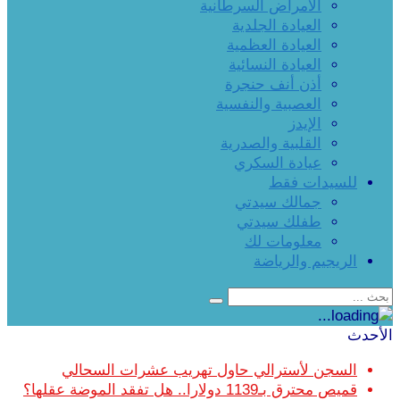
الأمراض السرطانية
العيادة الجلدية
العيادة العظمية
العيادة النسائية
أذن أنف حنجرة
العصبية والنفسية
الإيدز
القلبية والصدرية
عيادة السكري
للسيدات فقط
جمالك سيدتي
طفلك سيدتي
معلومات لك
الريجيم والرياضة
الأحدث
السجن لأسترالي حاول تهريب عشرات السحالي
قميص محترق بـ1139 دولارا.. هل تفقد الموضة عقلها؟