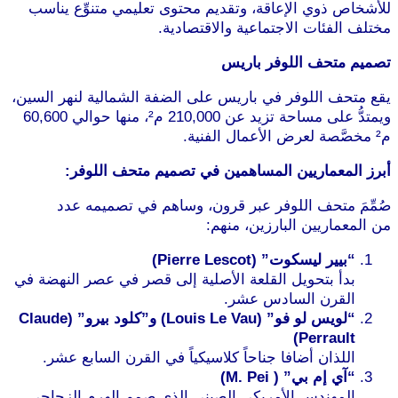
للأشخاص ذوي الإعاقة، وتقديم محتوى تعليمي متنوِّع يناسب
مختلف الفئات الاجتماعية والاقتصادية.
تصميم متحف اللوفر باريس
يقع متحف اللوفر في باريس على الضفة الشمالية لنهر السين،
ويمتدُّ على مساحة تزيد عن 210,000 م²، منها حوالي 60,600
م² مخصَّصة لعرض الأعمال الفنية.
أبرز المعماريين المساهمين في تصميم متحف اللوفر:
صُمِّمَ متحف اللوفر عبر قرون، وساهم في تصميمه عدد
من المعماريين البارزين، منهم:
“بيير ليسكوت” (Pierre Lescot)
بدأ بتحويل القلعة الأصلية إلى قصر في عصر النهضة في
القرن السادس عشر.
“لويس لو فو” (Louis Le Vau) و”كلود بيرو” (Claude
Perrault)
اللذان أضافا جناحاً كلاسيكياً في القرن السابع عشر.
“آي إم بي” ( M. Pei)
المهندس الأمريكي الصيني الذي صمم الهرم الزجاجي