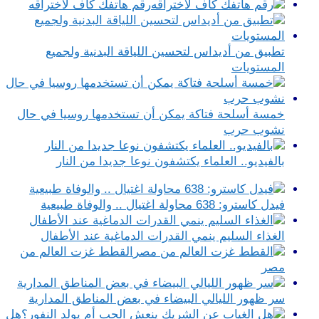
رقم هاتفك‎ كاف لاختراقه
تطبيق من أديداس لتحسين اللياقة البدنية ولجميع
المستويات
خمسة أسلحة فتاكة يمكن أن تستخدمها روسيا في حال
نشوب حرب
بالفيديو.. العلماء يكتشفون نوعا جديدا من النار
فيدل كاسترو: 638 محاولة اغتيال .. والوفاة طبيعية
الغذاء السليم ينمي القدرات الدماغية عند الأطفال
القطط غزت العالم من
مصر
سر ظهور الليالي البيضاء في بعض المناطق المدارية
هل