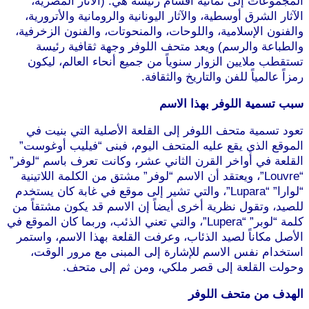
المجموعات إلى ثمانية أقسام رئيسة هي: (الآثار المصرية،
الآثار الشرق أوسطية، والآثار اليونانية والرومانية والأترورية،
والفنون الإسلامية، واللوحات، والمنحوتات، والفنون الزخرفية،
والطباعة والرسم) ويعد متحف اللوفر وجهة ثقافية رئيسة
تستقطب ملايين الزوار سنوياً من جميع أنحاء العالم، ليكون
رمزاً عالمياً للفن والتاريخ والثقافة.
سبب تسمية اللوفر بهذا الاسم
تعود تسمية متحف اللوفر إلى القلعة الأصلية التي بنيت في
الموقع الذي يقع عليه المتحف اليوم، فبنى “فيليب أوغوست”
القلعة في أواخر القرن الثاني عشر، وكانت تعرف باسم “لوفر”
“Louvre”، ويعتقد أن الاسم “لوفر” مشتق من الكلمة اللاتينية
“لوارا” “Lupara”، والتي تشير إلى موقع في غابة كان يستخدم
للصيد، وتقول نظرية أخرى أيضاً إن الاسم قد يكون مشتقاً من
كلمة “لوبر” “Lupera”، والتي تعني الذئب، وربما كان الموقع في
الأصل مكاناً لصيد الذئاب، وعرفت القلعة بهذا الاسم، واستمر
استخدام نفس الاسم للإشارة إلى المبنى مع مرور الوقت،
وحولت القلعة إلى قصر ملكي، ومن ثم إلى متحف.
الهدف من متحف اللوفر