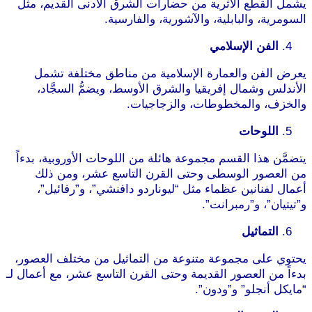
يشمل القطع الأثرية من حضارات الشرق الأدنى القديم، مثل
السومرية، والبابلية، والآشورية، والفارسية.
الفن الإسلامي
يعرض الفن والعمارة الإسلامية من مناطق مختلفة تشمل
الأندلس وشمال إفريقيا والشرق الأوسط، ويضمُّ السجَّاد،
والخزف، والمخطوطات، والزجاجيات.
اللوحات
يتضمَّن هذا القسم مجموعة هائلة من اللوحات الأوروبية، بدءاً
من العصور الوسطى وحتى القرن التاسع عشر، ومن ذلك
أعمال لفنانين عظماء مثل “ليوناردو دافنشي”، و”رفائيل”،
و”تيتيان”، و”رمبرانت”.
التماثيل
يحتوي على مجموعة متنوعة من التماثيل من مختلف العصور،
بدءاً من العصور القديمة وحتى القرن التاسع عشر، مع أعمال لـ
“مايكل أنجلو” و”ودون”.