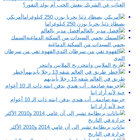
الغياب عن الشريك ينعش الحب أم يولد النفور؟
أمريكي
يصطاد ذئبا بحريا بوزن 250 كيلوغراما
أفضل مدير بالعالم
السمك
يحمي السيدات من السكتة الدماغية
القهوة تقي من سرطان
الثدي
ربح الملايين وانتحر
أخطر
طريق في العالم شقه 13 رجلا بأيديهم
جريمة صادمة.. أب هندي يدفن ابنته ذات الـ 10 أعوام
حية لأنه أراد ابنا
بيانات بريطانية تشير إلى أن عامي 2014 و2010 الأكثر
حرارة في التاريخ