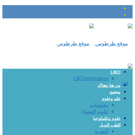
LBCI
LBCInformation
من هنا وهناك
مجتمع
علم وعلوم
معلومات
علوم الفضاء
علوم وتكنولوجيا
الطب البديل
التغذية