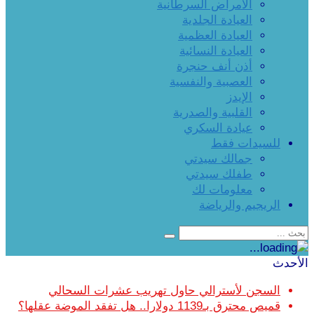
الأمراض السرطانية
العيادة الجلدية
العيادة العظمية
العيادة النسائية
أذن أنف حنجرة
العصبية والنفسية
الإيدز
القلبية والصدرية
عيادة السكري
للسيدات فقط
جمالك سيدتي
طفلك سيدتي
معلومات لك
الريجيم والرياضة
الأحدث
السجن لأسترالي حاول تهريب عشرات السحالي
قميص محترق بـ1139 دولارا.. هل تفقد الموضة عقلها؟