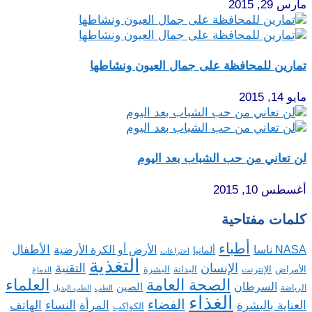
مارس 29, 2015
تمارين للمحافظة على جمال العيون ونشاطها
مايو 14, 2015
لن تعاني من حب الشباب بعد اليوم
أغسطس 10, 2015
كلمات مفتاحية
أطباء
الأطفال
NASA ناسا
الأرض أو الكرة الأرضية
ألمانيا
اختراعات
التغذية
الإنسان
التقنية
الإنترنت
البدانة
البشرة
الأمراض
الدماغ
الصحة العامة
العلماء
السرطان
الصين
الرياضة
الطب
الطب البديل
الغذاء
الفضاء
النساء
العناية بالبشرة
المرأة
الهاتف
الكواكب