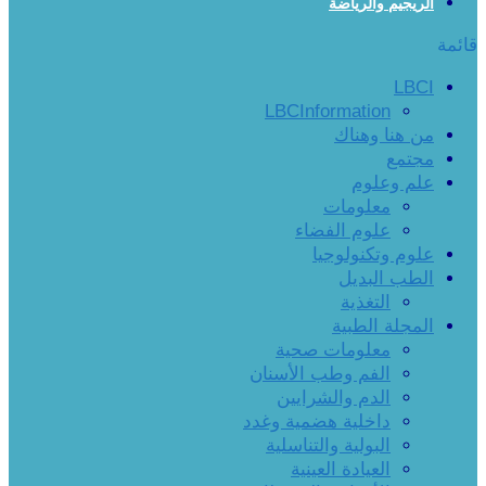
الريجيم والرياضة
قائمة
LBCI
LBCInformation
من هنا وهناك
مجتمع
علم وعلوم
معلومات
علوم الفضاء
علوم وتكنولوجيا
الطب البديل
التغذية
المجلة الطبية
معلومات صحية
الفم وطب الأسنان
الدم والشرايين
داخلية هضمية وغدد
البولية والتناسلية
العيادة العينية