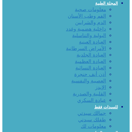
المجلة الطبية
معلومات صحية
الفم وطب الأسنان
الدم والشرايين
داخلية هضمية وغدد
البولية والتناسلية
العيادة العينية
الأمراض السرطانية
العيادة الجلدية
العيادة العظمية
العيادة النسائية
أذن أنف حنجرة
العصبية والنفسية
الإيدز
القلبية والصدرية
عيادة السكري
للسيدات فقط
جمالك سيدتي
طفلك سيدتي
معلومات لك