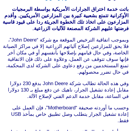
باتت خدمة اختراق الجرارات الأمريكية بواسطة البرمجيات
الأوكرانية تتمتع بشعبية كبيرة بين المزارعين الأمريكيين. وأقدم
المزارعون على اتخاذ تلك الخطوة الجريئة ردا على قيود قاسية
فرضتها عليهم الشركة المصنعة للآليات الزراعية.
وبموجب اتفاقية الترخيص الموقعة مع شركة “John Deere”،
فلا يحق للمزارعين إصلاح آلياتهم الزراعية إلا في مراكز الصيانة
الخاصة، وفي حال قيامهم بإصلاحها بأنفسهم أو في مكان آخر
فإنها سوف تتوقف عن العمل، وعلاوة على ذلك فإن الاتفاقية
تمنع المستخدمين من رفع دعاوى على الشركة لدى المحكمة،
في حال تضرر محصولهم.
موقع طرطوس
وفي هذه الحالة تطالب شركة John Deere بدفع 230 دولارا
مقابل إعادة تشغيل الجرار، ناهيك عن دفع مبلغ بـ 130 دولارا
في الساعة، مقابل خدمة الدعم الفني لإصلاح الآلة.
وحسب ما أوردته صحيفة “Motherboard”، فإن العمل على
إعادة تشغيل الجرار يتطلب وصل تطبيق خاص بمأخذ USB
فقط.
موقع طرطوس