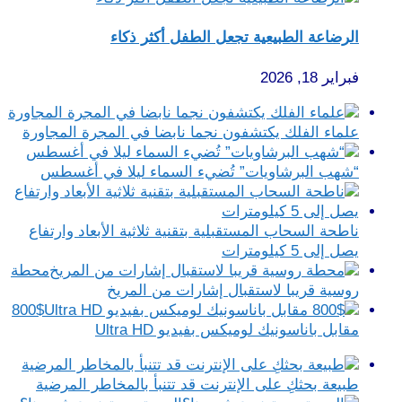
الرضاعة الطبيعية تجعل الطفل أكثر ذكاء
فبراير 18, 2026
علماء الفلك يكتشفون نجما نابضا في المجرة المجاورة
“شهب البرشاويات” تُضيء السماء ليلا في أغسطس
ناطحة السحاب المستقبلية بتقنية ثلاثية الأبعاد وارتفاع
يصل إلى 5 كيلومترات
محطة
روسية قريبا لاستقبال إشارات من المريخ
800$
مقابل باناسونيك لوميكس بفيديو Ultra HD
طبيعة بحثكِ على الإنترنت قد تتنبأ بالمخاطر المرضية