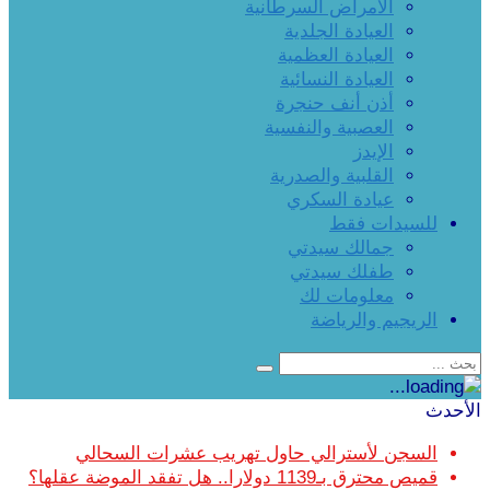
الأمراض السرطانية
العيادة الجلدية
العيادة العظمية
العيادة النسائية
أذن أنف حنجرة
العصبية والنفسية
الإيدز
القلبية والصدرية
عيادة السكري
للسيدات فقط
جمالك سيدتي
طفلك سيدتي
معلومات لك
الريجيم والرياضة
الأحدث
السجن لأسترالي حاول تهريب عشرات السحالي
قميص محترق بـ1139 دولارا.. هل تفقد الموضة عقلها؟