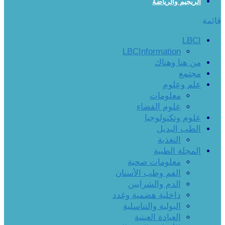
الريجيم والرياضة
قائمة
LBCI
LBCInformation
من هنا وهناك
مجتمع
علم وعلوم
معلومات
علوم الفضاء
علوم وتكنولوجيا
الطب البديل
التغذية
المجلة الطبية
معلومات صحية
الفم وطب الأسنان
الدم والشرايين
داخلية هضمية وغدد
البولية والتناسلية
العيادة العينية