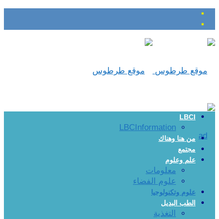
LBCI
LBCInformation
من هنا وهناك
مجتمع
علم وعلوم
معلومات
علوم الفضاء
علوم وتكنولوجيا
الطب البديل
التغذية