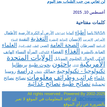
لن تعاني من حب الشباب بعد اليوم
أغسطس 10, 2015
كلمات مفتاحية
أطباء
الأطفال
NASA ناسا
الأرض أو الكرة الأرضية
ألمانيا
اختراعات
التغذية
الإنسان
التقنية
الإنترنت
البدانة
البشرة
الأمراض
الدماغ
الصحة العامة
العلماء
السرطان
الصين
الرياضة
الطب
الطب البديل
الغذاء
الفضاء
النساء
العناية بالبشرة
المرأة
الهاتف
الكواكب
الولايات المتحدة
الذكي الجوال الخليوي الموبايل
باحثون
الأمريكية
بريطانيا
بحوث طبية
اليابان
دراسة
تكنولوجيا - تكنولوجية
روسيا
جمالك
خلطات
معلومات
غرائب وطرائف
علماء
نصائح
نصائح
نصائح غذائية
نصائح طبية
تجميلية
2002-2025 All rights reserved , Powered By
LBCInformation
إن كافة المعلومات في الموقع لا تعبر
بالضرورة عن رأي الموقع