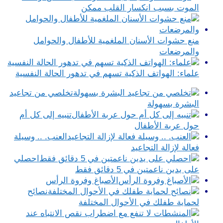
الموت بسبب انكسار القلب ممكن
منع حشوات الأسنان الملغمية للأطفال والحوامل
والمرضعات
علماء: الهواتف الذكية تسهم في تدهور الحالة النفسية
تخلصي من تجاعيد
البشرة بسهولة
تنبيه إلى كل أم
حول عربة الأطفال
العنب. .. وسيلة
فعالة لإزالة التجاعيد
احصلي
على يدين ناعمتين في 5 دقائق فقط
الأصباغ وفروة الرأس
نصائح
لحماية طفلك في الأحوال المختلفة