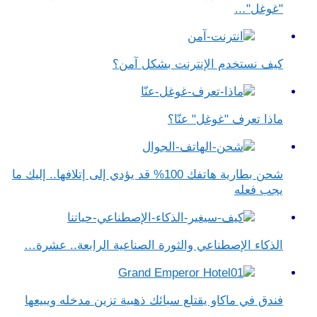
"غوغل"…
كيف نستخدم الإنترنت بشكل آمن؟
ماذا تعرف "غوغل" عنّا؟
شحن بطارية هاتفك 100% قد يؤدي إلى إتلافها.. إليك ما
يجب فعله
الذكاء الإصطناعي والثورة الصناعية الرابعة.. عشرة…
فندق في ماكاو يقتلع سبائك ذهبية تزين مدخله ويبيعها