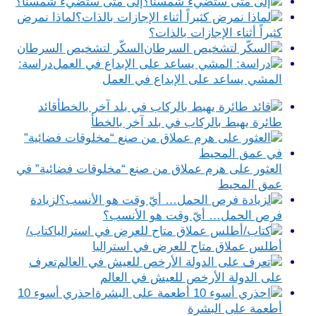
إلى متى ستضيء شمسنا؟
لماذا نمرض
كثيراً أثناء الإجازات بالذات؟
السكّر لتشخيص السرطان
دراسة:
المشي يساعد على الإبداع في العمل
قائد
طائرة يهبط بالركاب في بلد آخر بالخطأ
العثور على هرم عملاق من صنع “مخلوقات فضائية” في
عمق المحيط
لزيادة
فرص الحمل… أيّ وقت هو الأنسب؟
كتاب/
أطلس عملاق متاح للعرض في استراليا
تعرف
على الدولة الأرخص للعيش في العالم
احذري أسوء 10
أطعمة على البشرة