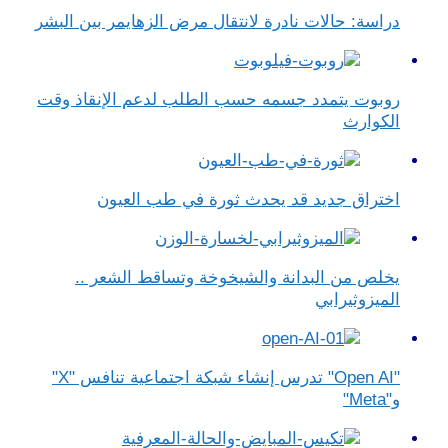
دراسة: حالات نادرة لانتقال مرض الزهايمر بين البشر
روبوت يتمدد جسمه حسب الطلب لدعم الإنقاذ وقت
الكوارث
اختراق جديد قد يحدث ثورة في طب العيون
يخلص من البدانة والشيخوخة وتساقط الشعر ..
الميزوثيرابي
"Open AI" تدرس إنشاء شبكة اجتماعية تنافس "X"
و"Meta"