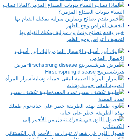
لماذا تصاب
النساء بنوبات الصداع المزمن؟
خبير يقدم نصائح وتمارين منزلية يمكنك القيام بها
لتخفيف أعراض وجع الظهر
إليك أبرز أسباب
الإسهال المزمن
مرض
هيرشسبرينج Hirschsprung disease
أسرار المرأة
الصينية لتبقى جميلة وشابة
طبيبة تكشف سبب
تمدد المعدة
نوم طفلك
بهذه الطريقة خطر على حياته
فصول اللون في شعرك تتبدل من الأحمر إلى الكستنائي