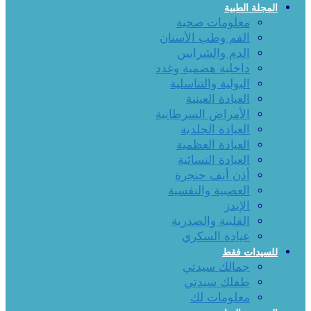
المجلة الطبية
معلومات صحية
الفم وطب الأسنان
الدم والشرايين
داخلية هضمية وغدد
البولية والتناسلية
العيادة العينية
الأمراض السرطانية
العيادة الجلدية
العيادة العظمية
العيادة النسائية
أذن أنف حنجرة
العصبية والنفسية
الإيدز
القلبية والصدرية
عيادة السكري
للسيدات فقط
جمالك سيدتي
طفلك سيدتي
معلومات لك