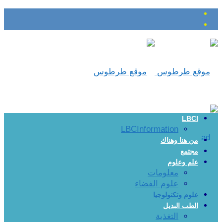
LBCI
LBCInformation
من هنا وهناك
مجتمع
علم وعلوم
معلومات
علوم الفضاء
علوم وتكنولوجيا
الطب البديل
التغذية