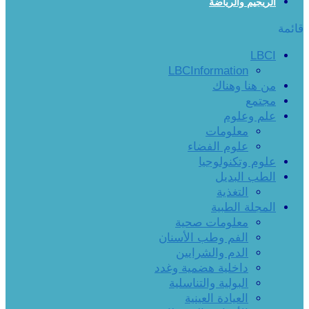
الريجيم والرياضة
قائمة
LBCI
LBCInformation
من هنا وهناك
مجتمع
علم وعلوم
معلومات
علوم الفضاء
علوم وتكنولوجيا
الطب البديل
التغذية
المجلة الطبية
معلومات صحية
الفم وطب الأسنان
الدم والشرايين
داخلية هضمية وغدد
البولية والتناسلية
العيادة العينية