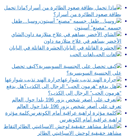
ماذا تحمل
بطاقة صعود الطائرة من أسرار؟
روسيا…طفل
جسمه “مصنع” أسيتون
الشاي
الأخضر يساهم في علاج متلازمة داون
الحشرة القاتلة في اليابان
لغات الحب
كيف تحصل
على الجنسية السويسرية؟
حرارة الهند تذيب شوارعها
هل يدفع
“هرمون الحب” الرجال إلى الكذب؟
تعرف على أصغر شخص يزور 196 بلدا حول العالم
كلمة مؤثرة
لراهبة عراقية أمام الكونغرس
التقاط
مشاهد حقيقية لوحش الاسباغيتي الطائر