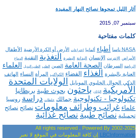
آثار الليل تمحوها نصائح النهار المفيدة
سبتمبر 07, 2015
كلمات مفتاحية
أطباء
الأطفال
NASA ناسا
الأرض أو الكرة الأرضية
ألمانيا
اختراعات
التغذية
الإنسان
التقنية
الإنترنت
البدانة
البشرة
الأمراض
الدماغ
الصحة العامة
العلماء
السرطان
الصين
الرياضة
الطب
الطب البديل
الغذاء
الفضاء
النساء
العناية بالبشرة
المرأة
الهاتف
الكواكب
الولايات المتحدة
الذكي الجوال الخليوي الموبايل
باحثون
الأمريكية
بريطانيا
بحوث طبية
اليابان
دراسة
تكنولوجيا - تكنولوجية
روسيا
جمالك
خلطات
معلومات
غرائب وطرائف
علماء
نصائح
نصائح
نصائح غذائية
نصائح طبية
تجميلية
2002-2025 All rights reserved , Powered By
LBCInformation
إن كافة المعلومات في الموقع لا تعبر