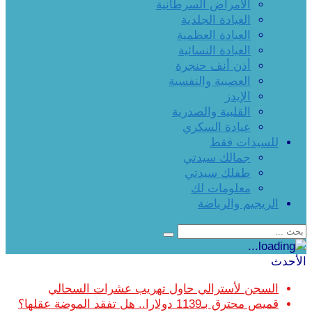
الأمراض السرطانية
العيادة الجلدية
العيادة العظمية
العيادة النسائية
أذن أنف حنجرة
العصبية والنفسية
الإيدز
القلبية والصدرية
عيادة السكري
للسيدات فقط
جمالك سيدتي
طفلك سيدتي
معلومات لك
الريجيم والرياضة
الأحدث
السجن لأسترالي حاول تهريب عشرات السحالي
قميص محترق بـ1139 دولارا.. هل تفقد الموضة عقلها؟