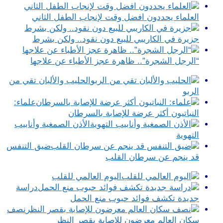
العلماء يحددون افضل وقت لإنجاب الطفل الثاني
جزيرة في الكاريبي للبيع دون نقود.. ولكن بشرط
“الرجل الشجرة”.. ظاهرة عجز الأطباء عن علاجها
الحليب والألبان تقي من
الربو
علماء:
النباتيون أكثر عرضة للإصابة بالسرطان
الأذن الصمغية وأنابيب
التهوية
ضيق التنفس
قد ينجم عن سرطان القلب
اليوم العالمي للقلب
دراسة
جديدة تكشف فوائد حبوب منع الحمل
نصف
سكان العالم معرضون للإصابة بقصر النظر