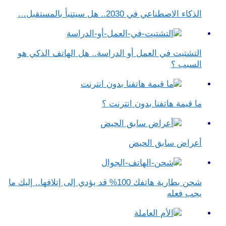
الذكاء الاصطناعي في 2030.. هل سيتنبأ بالمستقبل…
التشتيت في العمل أو الدراسة.. هل الهاتف الذكي هو
السبب ؟
ما قيمة هاتفنا بدون انترنت ؟
أعراض سابق الحيض
شحن بطارية هاتفك 100% قد يؤدي إلى إتلافها.. إليك ما
يجب فعله