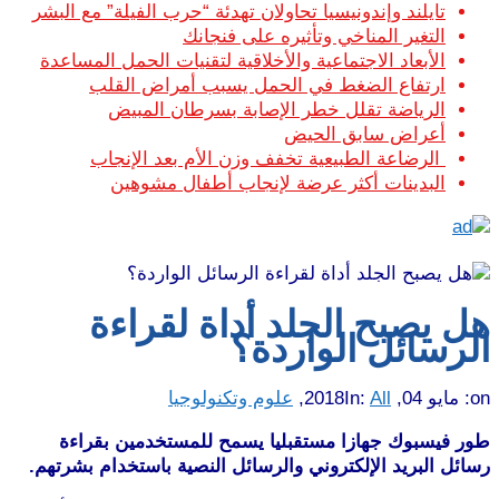
تايلند وإندونيسيا تحاولان تهدئة “حرب الفيلة” مع البشر
التغير المناخي وتأثيره على فنجانك
الأبعاد الاجتماعية والأخلاقية لتقنيات الحمل المساعدة
ارتفاع الضغط في الحمل يسبب أمراض القلب
الرياضة تقلل خطر الإصابة بسرطان المبيض
أعراض سابق الحيض
الرضاعة الطبيعية تخفف وزن الأم بعد الإنجاب
البدينات أكثر عرضة لإنجاب أطفال مشوهين
هل يصبح الجلد أداة لقراءة
الرسائل الواردة؟
on:
مايو 04, 2018
All
In:
,
علوم وتكنولوجيا
طور فيسبوك جهازا مستقبليا يسمح للمستخدمين بقراءة
رسائل البريد الإلكتروني والرسائل النصية باستخدام بشرتهم.