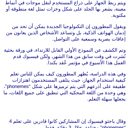
ويتم ربط الجهاز على ذراع المستخدم لنقل موجات في أنماط
معينة، يشعر بها الجلد على شكل وخزات تمثل لغة منطوقة أو
مكتوبة.
ويقول المطورون إن التكنولوجيا الجديدة يمكن أن تحد من
إدمان الهواتف الذكية، بل وتساعد الأشخاص الذين يعانون من
إعاقات بصرية وسمعية على التواصل.
وتم الكشف عن النموذج الأولي القابل للارتداء، في ورقة بحثية
نُشرت في وقت سابق من هذا الشهر، ولكن فيسبوك قدم
العمل هذا الأسبوع في مؤتمر عُقد بكندا.
وفي هذه الدراسة، يُظهر المطورون كيف يمكن للناس تعلم
كيفية استخدام الجهاز، حيث يتلقى المستخدمون اهتزازات
طفيفة على أذرعهم التي يتم ترميزها على شكل “phonemes”،
وهي وحدة من اللغة المحكية التي تنطبق على جميع اللغات، ما
يجعلها سهلة التعلم.
وقال باحثو فيسبوك إن المشاركين كانوا قادرين على تعلم 4
“phonemes” مختلفة، خلال 3 دقائق فقط.