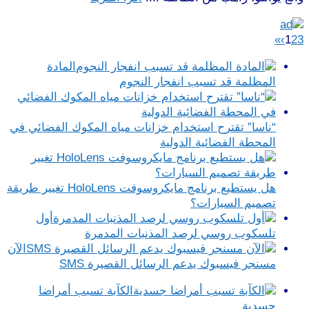
»
›
1
2
3
المادة
المظلمة قد تسبب انفجار النجوم
“ناسا” تقترح استخدام خزانات مياه المكوك الفضائي في
المحطة الفضائية الدولية
هل يستطيع برنامج مايكروسوفت HoloLens تغيير طريقة
تصميم السيارات؟
أول
تلسكوب روسي لرصد المذنبات المدمرة
الآن
مسنجر فيسبوك يدعم الرسائل القصيرة SMS‎
الكآبة تسبب أمراضا
جسدية