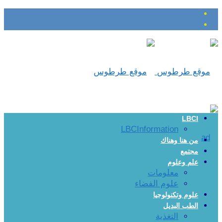
LBCI
LBCInformation
من هنا وهناك
مجتمع
علم وعلوم
معلومات
علوم الفضاء
علوم وتكنولوجيا
الطب البديل
التغذية