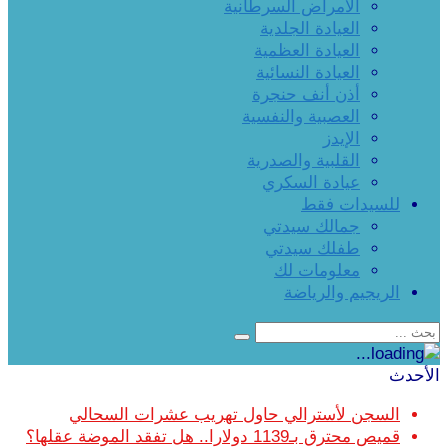
الأمراض السرطانية
العيادة الجلدية
العيادة العظمية
العيادة النسائية
أذن أنف حنجرة
العصبية والنفسية
الإيدز
القلبية والصدرية
عيادة السكري
للسيدات فقط
جمالك سيدتي
طفلك سيدتي
معلومات لك
الريجيم والرياضة
الأحدث
السجن لأسترالي حاول تهريب عشرات السحالي
قميص محترق بـ1139 دولارا.. هل تفقد الموضة عقلها؟