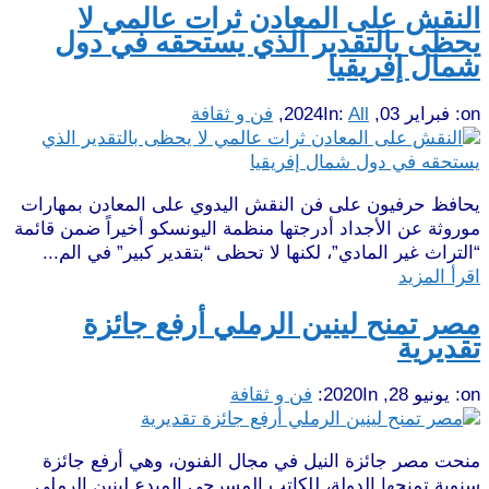
النقش على المعادن ثرات عالمي لا
يحظى بالتقدير الذي يستحقه في دول
شمال إفريقيا
on:
فبراير 03, 2024
All
In:
,
فن و ثقافة
يحافظ حرفيون على فن النقش اليدوي على المعادن بمهارات
موروثة عن الأجداد أدرجتها منظمة اليونسكو أخيراً ضمن قائمة
“التراث غير المادي”، لكنها لا تحظى “بتقدير كبير” في الم...
اقرأ المزيد
مصر تمنح لينين الرملي أرفع جائزة
تقديرية
on:
يونيو 28, 2020
In:
فن و ثقافة
منحت مصر جائزة النيل في مجال الفنون، وهي أرفع جائزة
سنوية تمنحها الدولة، للكاتب المسرحي المبدع لينين الرملي