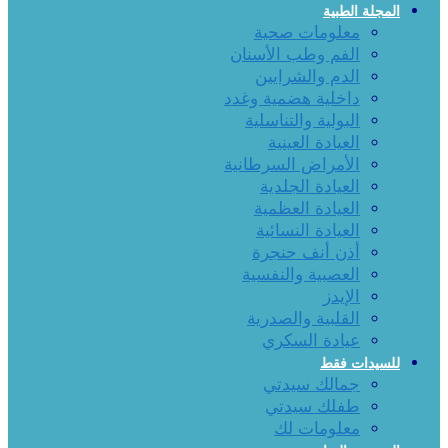
المجلة الطبية
معلومات صحية
الفم وطب الأسنان
الدم والشرايين
داخلية هضمية وغدد
البولية والتناسلية
العيادة العينية
الأمراض السرطانية
العيادة الجلدية
العيادة العظمية
العيادة النسائية
أذن أنف حنجرة
العصبية والنفسية
الإيدز
القلبية والصدرية
عيادة السكري
للسيدات فقط
جمالك سيدتي
طفلك سيدتي
معلومات لك