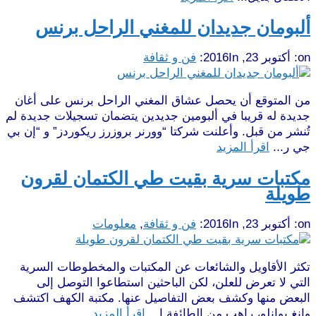
ألبومان جديدان للمغني الراحل برنس
on:
أكتوبر 23, 2016
In:
فن و ثقافة
من المتوقع أن يحصل عشاق المغني الراحل برنس على أغان
جديدة له قريبا في ألبومين جديدين يتضمان تسجيلات جديدة لم
تُنشر من قبل. وأعلنت شركتا “وورنر بروزرز ريكوردز” و “إن بي
جي ر...
اقرأ المزيد
مكتبات سرية بقيت طي الكتمان لقرون
طويلة
on:
أكتوبر 23, 2016
In:
فن و ثقافة
,
معلومات
تكثر الأقاويل والشائعات عن المكتبات والمخطوطات السرية
التي لا تعرض للعلن، لكن الباحثين استطاعوا التوصل إلى
البعض منها وكشف بعض التفاصيل عنها. مكتبة الكهف اكتشف
وانغ يوانلو، راهب من الطائفة ا...
اقرأ المزيد