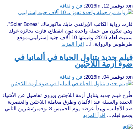
on:
نوفمبر 12, 2016
In:
فن و ثقافة
فازت رواية الكاتب الإيرلندي مايك ماكورماك “Solar Bones”،
وهي تتكون من جملة واحدة دون انقطاع، فازت بجائزة غولد
سميث لعام 2016، وقيمتها 10 آلاف جنيه إسترليني.موقع
طرطوس والرواية، ا...
اقرأ المزيد
فيلم جديد يتناول الحياة في ألمانيا في
ضوء أزمة اللاجئين
on:
نوفمبر 04, 2016
In:
فن و ثقافة
طُرح فيلم جديد يتناول أزمة اللاجئين ويروي تفاصيل عن الأشياء
الجيدة والسيئة عند الألمان وطرق معاملة اللاجئين والعنصرية
ضد الأجانب، ويبدأ عرضه يوم الخميس 3 نوفمبر/تشرين الثاني.
يجمع فيلم...
اقرأ المزيد