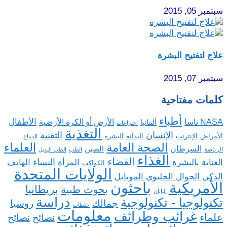
سبتمبر 05, 2015
علاج لتفتيح البشرة
سبتمبر 07, 2015
كلمات مفتاحية
أطباء
الأطفال
NASA ناسا
الأرض أو الكرة الأرضية
ألمانيا
اختراعات
التغذية
الإنسان
التقنية
الإنترنت
البدانة
البشرة
الأمراض
الدماغ
الصحة العامة
العلماء
السرطان
الصين
الرياضة
الطب
الطب البديل
الغذاء
الفضاء
النساء
العناية بالبشرة
المرأة
الهاتف
الكواكب
الولايات المتحدة
الذكي الجوال الخليوي الموبايل
باحثون
الأمريكية
بريطانيا
بحوث طبية
اليابان
دراسة
تكنولوجيا - تكنولوجية
روسيا
جمالك
خلطات
معلومات
غرائب وطرائف
علماء
نصائح
نصائح