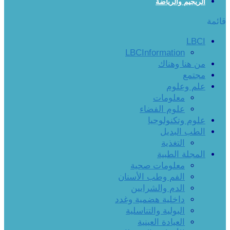
الريجيم والرياضة
قائمة
LBCI
LBCInformation
من هنا وهناك
مجتمع
علم وعلوم
معلومات
علوم الفضاء
علوم وتكنولوجيا
الطب البديل
التغذية
المجلة الطبية
معلومات صحية
الفم وطب الأسنان
الدم والشرايين
داخلية هضمية وغدد
البولية والتناسلية
العيادة العينية