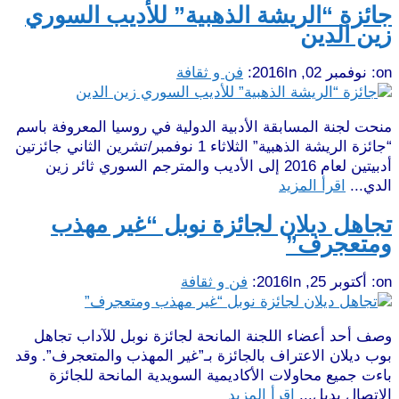
جائزة “الريشة الذهبية” للأديب السوري
زين الدين
on:
نوفمبر 02, 2016
In:
فن و ثقافة
منحت لجنة المسابقة الأدبية الدولية في روسيا المعروفة باسم
“جائزة الريشة الذهبية” الثلاثاء 1 نوفمبر/تشرين الثاني جائزتين
أدبيتين لعام 2016 إلى الأديب والمترجم السوري ثائر زين
الدي...
اقرأ المزيد
تجاهل ديلان لجائزة نوبل “غير مهذب
ومتعجرف”
on:
أكتوبر 25, 2016
In:
فن و ثقافة
وصف أحد أعضاء اللجنة المانحة لجائزة نوبل للآداب تجاهل
بوب ديلان الاعتراف بالجائزة بـ”غير المهذب والمتعجرف”. وقد
باءت جميع محاولات الأكاديمية السويدية المانحة للجائزة
الاتصال بديل...
اقرأ المزيد