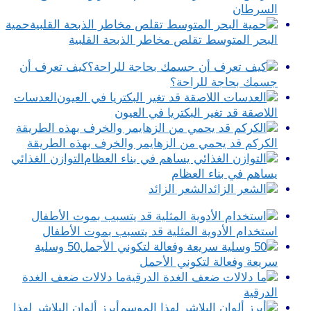
السرطان
حمية
البحر المتوسط تقلص مخاطر الذبحة القلبية
كيف تعرف أن
جسمك بحاجة للراحة؟
العدسات
اللاصقة قد تغير البكتريا في العيون
الكركم قد يحمي من الزهايمر والخرف بهذه الطريقة
التوازن الغذائي
يساهم في بناء العظام
الشعر الزائد
استخدام الأدوية المثلية قد يتسبب بموت الأطفال
50 وسلية
سريعة وفعالة لتكوني الأجمل
ما دلالات ضعف الغدة
الدرقية
أبرز ألوان البلاشر لهذا