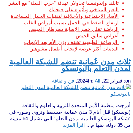
تايلند وإندونيسيا تحاولان تهدئة “حرب الفيلة” مع البشر
التغير المناخي وتأثيره على فنجانك
الأبعاد الاجتماعية والأخلاقية لتقنيات الحمل المساعدة
ارتفاع الضغط في الحمل يسبب أمراض القلب
الرياضة تقلل خطر الإصابة بسرطان المبيض
أعراض سابق الحيض
الرضاعة الطبيعية تخفف وزن الأم بعد الإنجاب
البدينات أكثر عرضة لإنجاب أطفال مشوهين
ثلاث مدن عُمانية تنضم للشبكة العالمية
لمدن التعلم باليونسكو
on:
فبراير 22, 2024
All
In:
,
فن و ثقافة
أدرجت منظمة الأمم المتحدة للتربية والعلوم والثقافة
(يونسكو) قبل أيام 3 مدن عمانية -مسقط ونزوى وصور- في
“شبكة اليونسكو العالمية لمدن التعلم” التي تشمل 64 مدينة
من 35 دولة، بينها م...
اقرأ المزيد