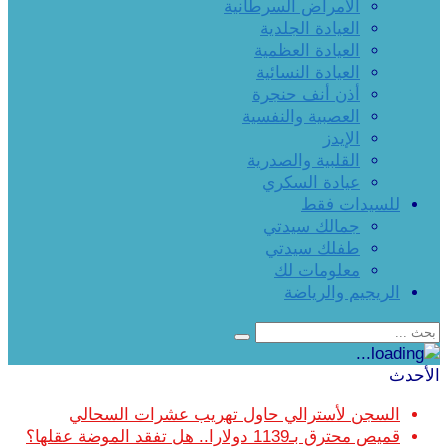
الأمراض السرطانية
العيادة الجلدية
العيادة العظمية
العيادة النسائية
أذن أنف حنجرة
العصبية والنفسية
الإيدز
القلبية والصدرية
عيادة السكري
للسيدات فقط
جمالك سيدتي
طفلك سيدتي
معلومات لك
الريجيم والرياضة
الأحدث
السجن لأسترالي حاول تهريب عشرات السحالي
قميص محترق بـ1139 دولارا.. هل تفقد الموضة عقلها؟