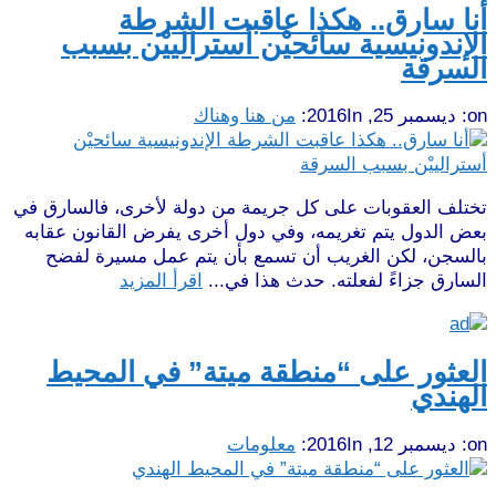
أنا سارق.. هكذا عاقبت الشرطة
الإندونيسية سائحيْن أسترالييْن بسبب
السرقة
on:
ديسمبر 25, 2016
In:
من هنا وهناك
تختلف العقوبات على كل جريمة من دولة لأخرى، فالسارق في
بعض الدول يتم تغريمه، وفي دول أخرى يفرض القانون عقابه
بالسجن، لكن الغريب أن تسمع بأن يتم عمل مسيرة لفضح
السارق جزاءً لفعلته. حدث هذا في...
اقرأ المزيد
العثور على “منطقة ميتة” في المحيط
الهندي
on:
ديسمبر 12, 2016
In:
معلومات