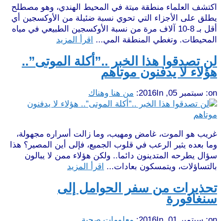
اكتشف العلماء منطقة ميتة في المحيط الهندي، وهو مصطلح
يطلق على الأجزاء التي تحوي نسبة ضئيلة من الأوكسجين أي
أقل بـ 8-10 آلاف مرة من نسبة الأوكسجين الطبيعي في مياه
المحيطات. وتغطي المنطقة المي...
اقرأ المزيد
لن تصدقوا هذا الخبر ..”أكلة الموتى”..
هؤلاء لا يدفنون موتاهم
on:
سبتمبر 05, 2016
In:
من هنا وهناك
غريب هو الموت، غامض ومهيب، وما زالت أسراره مجهولة،
وما بعده يثير الرعب في قلوب الجميع، فإلى أين المصير؟ هذا
سؤال يطرحه المتدينون دائما.. ولكن هؤلاء ممن لا يبالون
بالتساؤلات، ويتمسكون بعادات...
اقرأ المزيد
تحذيرات من سفر الحوامل إلى
سنغافورة
on:
سبتمبر 01, 2016
In:
معلومات صحية