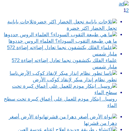
1
2
ثلاجات يابانية
تجعل الخضار اكثر خضرة
ما هي طبيعة الثقوب السوداء؟ العلماء الروس حددوها
علماء الفلك يكتشفون نجما تعادل إضاءته إضاءة 572
مليار شمس
ناسا
تطور نظام إنذار مبكر لإنقاذ كوكب الأرض
روسيا.. ابتكار مودم للعمل على أعماق كبيرة تحت سطح
الماء
نواة الأرض أصغر
دهرا من قشرتها