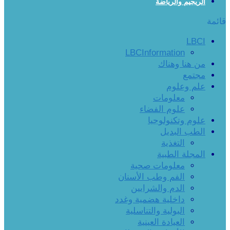
الريجيم والرياضة
قائمة
LBCI
LBCInformation
من هنا وهناك
مجتمع
علم وعلوم
معلومات
علوم الفضاء
علوم وتكنولوجيا
الطب البديل
التغذية
المجلة الطبية
معلومات صحية
الفم وطب الأسنان
الدم والشرايين
داخلية هضمية وغدد
البولية والتناسلية
العيادة العينية