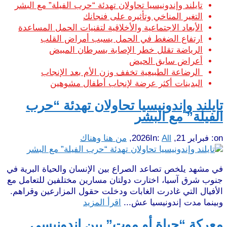
تايلند وإندونيسيا تحاولان تهدئة “حرب الفيلة” مع البشر
التغير المناخي وتأثيره على فنجانك
الأبعاد الاجتماعية والأخلاقية لتقنيات الحمل المساعدة
ارتفاع الضغط في الحمل يسبب أمراض القلب
الرياضة تقلل خطر الإصابة بسرطان المبيض
أعراض سابق الحيض
الرضاعة الطبيعية تخفف وزن الأم بعد الإنجاب
البدينات أكثر عرضة لإنجاب أطفال مشوهين
تايلند وإندونيسيا تحاولان تهدئة “حرب
الفيلة” مع البشر
on:
فبراير 21, 2026
All
In:
,
من هنا وهناك
في مشهد يلخص تصاعد الصراع بين الإنسان والحياة البرية في
جنوب شرق آسيا، اختارت دولتان مسارين مختلفين للتعامل مع
الأفيال التي غادرت الغابات ودخلت حقول المزارعين وقراهم.
وبينما مدت إندونيسيا عش...
اقرأ المزيد
معركة “حياة أو موت” بين إندونيسي