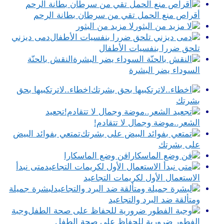
أقراص منع الحمل تقي من سرطان بطانة الرحم
لا مزيد من البثور
دمى ديزني
تلحق ضررا بنفسيات الأطفال
النقش بالحنّة
السوداء يضر البشرة
اخطاء..لاترتكبيها بحق
بشرتك
تجعيد
الشعر..موضة وجمال لا تتقادم!
تمتعي بفوائد البيض
على بشرتك
فن وضع الماسكارا
متى نبدأ
الاستعمال الأول لكريمات التجاعيد
لبشرة جميلة
ومتألقة ضد البرد والتجاعيد
وجبة
الفطور ضرورية للحفاظ على صحة الطفل