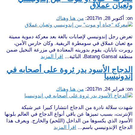
وثعبان عملاق
on:
أكتوبر 28, 2017
In:
من هنا وهناك
تعرض رجل إندونيسي لإصابات بالغة بعد معركة دموية مميتة
مع ثعبان عملاق في سومطرة الريفية. وكان حارس الأمن،
روبرت نابابان، يقوم بدوريته المعتادة في مزرعة النخيل ضمن
منطقة Batang Gansal، النائية...
اقرأ المزيد
الدجاج الأسود يدر ثروة على أصحابه في
إندونيسيا
on:
فبراير 24, 2017
In:
من هنا وهناك
شهدت سلالة نادرة من الدجاج انتشارا كبيرا عبر شبكة
الإنترنت، بسبب تميزها عن باقي أنواع الدجاج في العالم بلونها
الأسود الذي يكسوها من الداخل (اللحم) والخارج. ويعرف هذا
الدجاج الإندونيسي باسم...
اقرأ المزيد