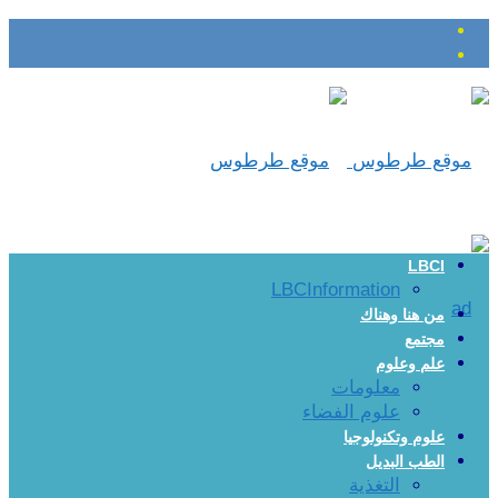
LBCI
LBCInformation
من هنا وهناك
مجتمع
علم وعلوم
معلومات
علوم الفضاء
علوم وتكنولوجيا
الطب البديل
التغذية