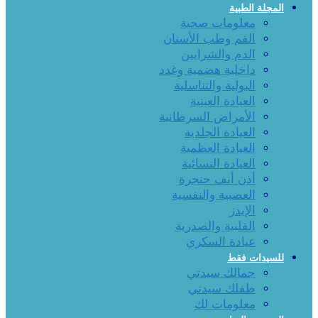
المجلة الطبية
معلومات صحية
الفم وطب الأسنان
الدم والشرايين
داخلية هضمية وغدد
البولية والتناسلية
العيادة العينية
الأمراض السرطانية
العيادة الجلدية
العيادة العظمية
العيادة النسائية
أذن أنف حنجرة
العصبية والنفسية
الإيدز
القلبية والصدرية
عيادة السكري
للسيدات فقط
جمالك سيدتي
طفلك سيدتي
معلومات لك