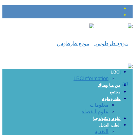
LBCI
LBCInformation
من هنا وهناك
مجتمع
علم وعلوم
معلومات
علوم الفضاء
علوم وتكنولوجيا
الطب البديل
التغذية