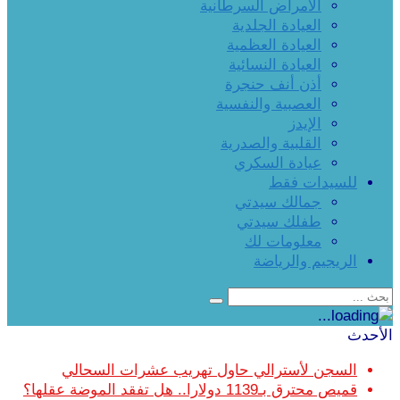
الأمراض السرطانية
العيادة الجلدية
العيادة العظمية
العيادة النسائية
أذن أنف حنجرة
العصبية والنفسية
الإيدز
القلبية والصدرية
عيادة السكري
للسيدات فقط
جمالك سيدتي
طفلك سيدتي
معلومات لك
الريجيم والرياضة
الأحدث
السجن لأسترالي حاول تهريب عشرات السحالي
قميص محترق بـ1139 دولارا.. هل تفقد الموضة عقلها؟