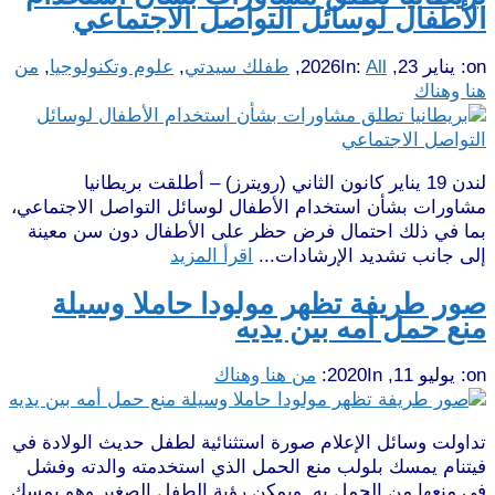
الأطفال لوسائل التواصل الاجتماعي
on:
يناير 23, 2026
All
In:
,
طفلك سيدتي
,
علوم وتكنولوجيا
,
من
هنا وهناك
لندن 19 يناير كانون الثاني (رويترز) – أطلقت بريطانيا
مشاورات بشأن استخدام الأطفال لوسائل التواصل الاجتماعي،
بما في ذلك احتمال فرض حظر على الأطفال دون سن معينة
إلى جانب تشديد الإرشادات...
اقرأ المزيد
صور طريفة تظهر مولودا حاملا وسيلة
منع حمل أمه بين يديه
on:
يوليو 11, 2020
In:
من هنا وهناك
تداولت وسائل الإعلام صورة استثنائية لطفل حديث الولادة في
فيتنام يمسك بلولب منع الحمل الذي استخدمته والدته وفشل
في منعها من الحمل به. ويمكن رؤية الطفل الصغير وهو يمسك