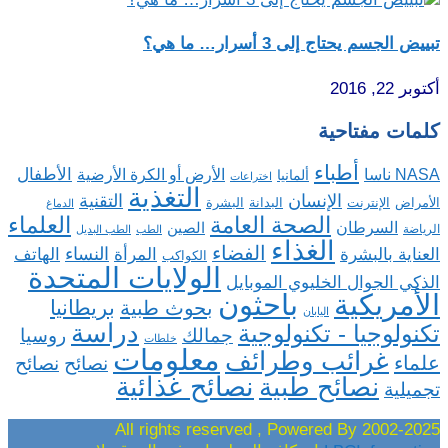
تبييض الجسم يحتاج إلى 3 أسرار… ما هي؟
أكتوبر 22, 2016
كلمات مفتاحية
أطباء
الأطفال
NASA ناسا
الأرض أو الكرة الأرضية
ألمانيا
اختراعات
التغذية
الإنسان
التقنية
الإنترنت
البدانة
البشرة
الأمراض
الدماغ
الصحة العامة
العلماء
السرطان
الصين
الرياضة
الطب
الطب البديل
الغذاء
الفضاء
النساء
العناية بالبشرة
المرأة
الهاتف
الكواكب
الولايات المتحدة
الذكي الجوال الخليوي الموبايل
باحثون
الأمريكية
بريطانيا
بحوث طبية
اليابان
دراسة
تكنولوجيا - تكنولوجية
روسيا
جمالك
خلطات
معلومات
غرائب وطرائف
علماء
نصائح
نصائح
نصائح غذائية
نصائح طبية
تجميلية
2002-2025 All rights reserved , Powered By