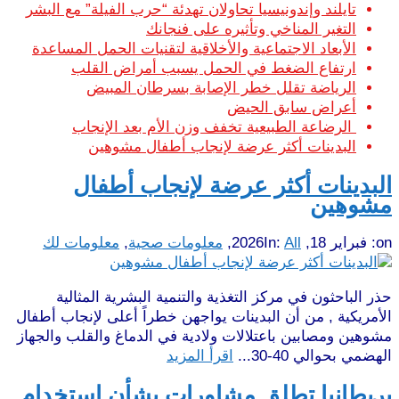
تايلند وإندونيسيا تحاولان تهدئة “حرب الفيلة” مع البشر
التغير المناخي وتأثيره على فنجانك
الأبعاد الاجتماعية والأخلاقية لتقنيات الحمل المساعدة
ارتفاع الضغط في الحمل يسبب أمراض القلب
الرياضة تقلل خطر الإصابة بسرطان المبيض
أعراض سابق الحيض
الرضاعة الطبيعية تخفف وزن الأم بعد الإنجاب
البدينات أكثر عرضة لإنجاب أطفال مشوهين
البدينات أكثر عرضة لإنجاب أطفال
مشوهين
on:
فبراير 18, 2026
All
In:
,
معلومات صحية
,
معلومات لك
حذر الباحثون في مركز التغذية والتنمية البشرية المثالية
الأمريكية , من أن البدينات يواجهن خطراً أعلى لإنجاب أطفال
مشوهين ومصابين باعتلالات ولادية في الدماغ والقلب والجهاز
الهضمي بحوالي 40-30...
اقرأ المزيد
بريطانيا تطلق مشاورات بشأن استخدام