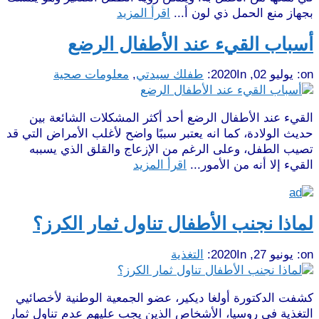
بجهاز منع الحمل ذي لون أ...
اقرأ المزيد
أسباب القيء عند الأطفال الرضع
on:
يوليو 02, 2020
In:
طفلك سيدتي
,
معلومات صحية
القيء عند الأطفال الرضع أحد أكثر المشكلات الشائعة بين
حديث الولادة، كما انه يعتبر سببًا واضح لأغلب الأمراض التي قد
تصيب الطفل، وعلى الرغم من الإزعاج والقلق الذي يسببه
القيء إلا أنه من الأمور...
اقرأ المزيد
لماذا نجنب الأطفال تناول ثمار الكرز؟
on:
يونيو 27, 2020
In:
التغذية
كشفت الدكتورة أولغا ديكير، عضو الجمعية الوطنية لأخصائيي
التغذية في روسيا، الأشخاص الذين يجب عليهم عدم تناول ثمار