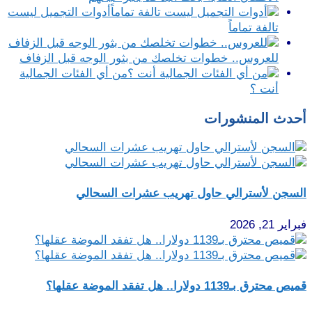
أدوات التجميل ليست
تالفة تماماً
للعروس.. خطوات تخلصك من بثور الوجه قبل الزفاف
من أي الفئات الجمالية
أنت ؟
أحدث المنشورات
السجن لأسترالي حاول تهريب عشرات السحالي
فبراير 21, 2026
قميص محترق بـ1139 دولارا.. هل تفقد الموضة عقلها؟