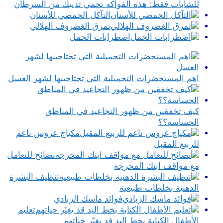
للشابات فقط: هذه الفواكه تحمي ثدييك من السرطان
التآكل الحمضي للأسنان
تمزق الغضروف الهلالي
اضطرابات الحمل
اهم المستحضرات التجميلية التي تحتاجينها لشهر العسل
كيف تخففين من ظهور التجاعيد في المناطق
الحساسة؟؟
مكياج عروس ناعم
للربيع المقبل
نصائح للتعامل
مع مواقف ابنك المحرجة
تنظيف البشرة
الدهنية بخلطات طبيعية
فوائد ماسك الزبادي
تعليم
الأطفال الكتابة بخط اليد قد يغيّر حياتهم