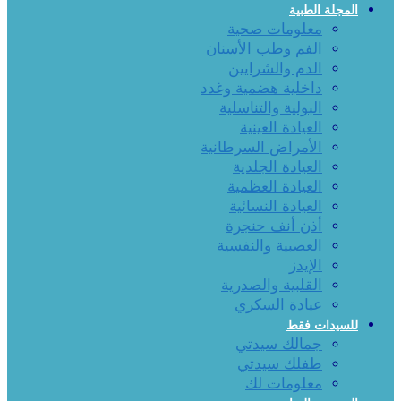
المجلة الطبية
معلومات صحية
الفم وطب الأسنان
الدم والشرايين
داخلية هضمية وغدد
البولية والتناسلية
العيادة العينية
الأمراض السرطانية
العيادة الجلدية
العيادة العظمية
العيادة النسائية
أذن أنف حنجرة
العصبية والنفسية
الإيدز
القلبية والصدرية
عيادة السكري
للسيدات فقط
جمالك سيدتي
طفلك سيدتي
معلومات لك