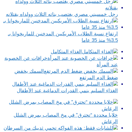
رجل خمسيني مصري يغتصب بناته الثلاث وولداه يقتلانه
ارتفاع نسبة الطلاب الأمريكيين المدخنين للماريخوانا بـ
3.5% منذ 35 عاما
الغذاء المتكامل
خرافات عن الخصوبة
عند المرأة
السمك يخفض
ضغط الدم المرتفع
الغذاء السليم ينمي القدرات الدماغية عند الأطفال
خلايا محددة “تحترق” في مخ المصاب بمرض الشلل
الرعاش