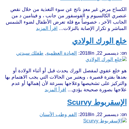
الكساح مرض غير معدٍ ناتج عن سوء التغذية من خلال نقص
عنصري الكالسيوم و الفوسفور من جانب ، و فيتامين د من
الجانب الآخر ، خصوصاً مع قلة تعرض الأطفال لضوء الشمس
المباشر و تكرار الإصابة بالنزلات...
اقرأ المزيد
خلع الورك الولادي
on:
ديسمبر 22, 2018
In:
العيادة العظمية
,
طفلك سيدتي
هو خلع عفوي لمفصل الورك يحدث قبل أو أثناء الولادة أو
بعدها بفترة قصيرة ، ويعتبر من الحالات التي يجب الاهتمام بها
والتركيز على تشخيصها وعلاجها بسرعة لأن إهمالها أو عدم
علاجها بصورة صحيحة يؤدي...
اقرأ المزيد
الإسقربوط Scurvy
on:
ديسمبر 22, 2018
In:
الفم وطب الأسنان