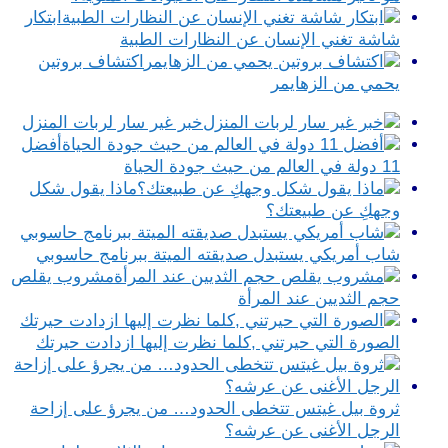
ابتكار
شاشة تغني الإنسان عن النظارات الطبية
اكتشاف بروتين
يحمي من الزهايمر
خبر غير سار لربات المنزل
أفضل
11 دولة في العالم من حيث جودة الحياة
ماذا يقول شكل
وجهكِ عن طبيعتك؟
شاب أمريكي يستبدل صديقته الميتة ببرنامج حاسوبي
مشروب يقلص
حجم الثديين عند المرأة
الصورة التي حيرتني ,كلما نظرت إليها ازدادت حيرتك
ثروة بيل غيتس تتخطى الحدود… من يجرؤ على إزاحة
الرجل الأغنى عن عرشه؟