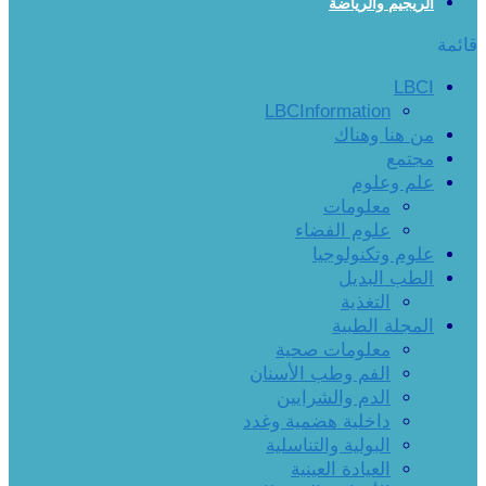
الريجيم والرياضة
قائمة
LBCI
LBCInformation
من هنا وهناك
مجتمع
علم وعلوم
معلومات
علوم الفضاء
علوم وتكنولوجيا
الطب البديل
التغذية
المجلة الطبية
معلومات صحية
الفم وطب الأسنان
الدم والشرايين
داخلية هضمية وغدد
البولية والتناسلية
العيادة العينية