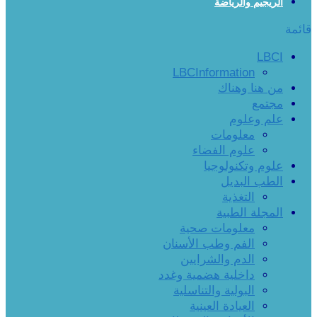
الريجيم والرياضة
قائمة
LBCI
LBCInformation
من هنا وهناك
مجتمع
علم وعلوم
معلومات
علوم الفضاء
علوم وتكنولوجيا
الطب البديل
التغذية
المجلة الطبية
معلومات صحية
الفم وطب الأسنان
الدم والشرايين
داخلية هضمية وغدد
البولية والتناسلية
العيادة العينية