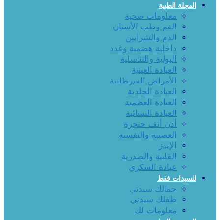
المجلة الطبية
معلومات صحية
الفم وطب الأسنان
الدم والشرايين
داخلية هضمية وغدد
البولية والتناسلية
العيادة العينية
الأمراض السرطانية
العيادة الجلدية
العيادة العظمية
العيادة النسائية
أذن أنف حنجرة
العصبية والنفسية
الإيدز
القلبية والصدرية
عيادة السكري
للسيدات فقط
جمالك سيدتي
طفلك سيدتي
معلومات لك