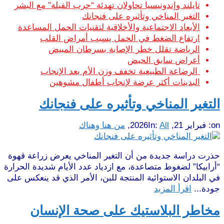
تايلند وإندونيسيا تحاولان تهدئة “حرب الفيلة” مع البشر
التغير المناخي وتأثيره على فنجانك
الأبعاد الاجتماعية والأخلاقية لتقنيات الحمل المساعدة
ارتفاع الضغط في الحمل يسبب أمراض القلب
الرياضة تقلل خطر الإصابة بسرطان المبيض
أعراض سابق الحيض
الرضاعة الطبيعية تخفف وزن الأم بعد الإنجاب
البدينات أكثر عرضة لإنجاب أطفال مشوهين
التغير المناخي وتأثيره على فنجانك
on:
فبراير 21, 2026
All
In:
,
من هنا وهناك
حذرت دراسة جديدة من أن التغير المناخي يعرض زراعة قهوة
“أرابيكا” لضغوط متصاعدة، مع ازدياد عدد الأيام شديدة الحرارة
في البلدان الاستوائية المنتجة للبن، الأمر الذي قد ينعكس على
جودة...
اقرأ المزيد
مخاطر البلاستيك على صحة الإنسان