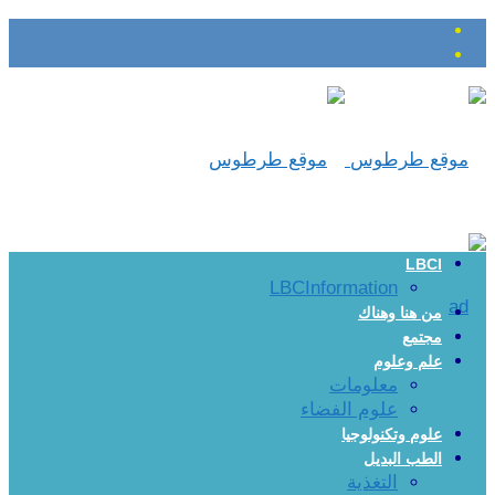
LBCI
LBCInformation
من هنا وهناك
مجتمع
علم وعلوم
معلومات
علوم الفضاء
علوم وتكنولوجيا
الطب البديل
التغذية