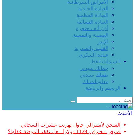
الأمراض السرطانية
العيادة الجلدية
العيادة العظمية
العيادة النسائية
أذن أنف حنجرة
العصبية والنفسية
الإيدز
القلبية والصدرية
عيادة السكري
للسيدات فقط
جمالك سيدتي
طفلك سيدتي
معلومات لك
الريجيم والرياضة
الأحدث
السجن لأسترالي حاول تهريب عشرات السحالي
قميص محترق بـ1139 دولارا.. هل تفقد الموضة عقلها؟