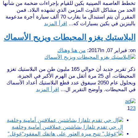
تخطط العاصمة الصينية بكين للقيام بإجراءات ضخمة من شأنها
الحد من مشاكل التلوث المزمن الذي تشهده البلاد. فمن
المقرر أن يتم استبدال ما يقارب 70 ألف سيارة أجرة مدعومة
بالبنزين في بكين بسيارات كه...
اقرأ المزيد
البلاستيك يغزو المحيطات ويزيح الأسماك
on:
فبراير 07, 2017
In:
من هنا وهناك
ذكر تقرير جديد أن حوالي 165 مليون طن من البلاستيك تغزو
المحيطات، أي 25 مرة أثقل من الهرم الأكبر في الجيزة،
وبحلول عام 2050 سيفوق عدد قطع البلاستيك أعداد الأسماك
في المحيطات. وأوضح التقرير ال...
اقرأ المزيد
1
2
3
إل جي تقدم تلفازا بشاشتين عملاقتين أمامية وخلفية
“غوغل”