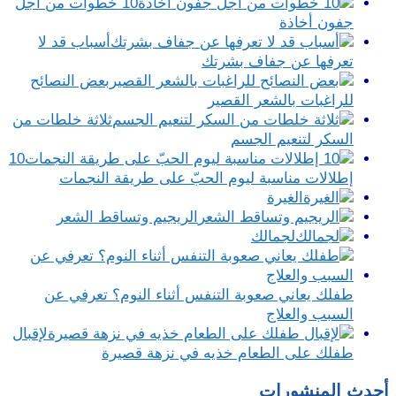
10 خطوات من أجل
جفون أخاذة
أسباب قد لا
تعرفها عن جفاف بشرتك
بعض النصائح
للراغبات بالشعر القصير
ثلاثة خلطات من
السكر لتنعيم الجسم
10
إطلالات مناسبة ليوم الحبّ على طريقة النجمات
الغيرة
الريجيم وتساقط الشعر
لجمالك
طفلك يعاني صعوبة التنفس أثناء النوم؟ تعرفي عن
السبب والعلاج
لإقبال
طفلك على الطعام خذيه في نزهة قصيرة
أحدث المنشورات