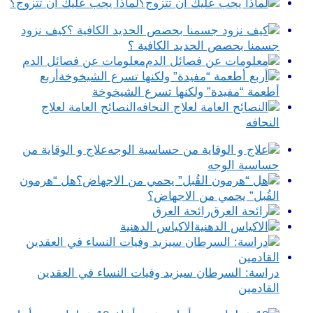
لماذا يجب عليك أن تتزوج؟
كيف نزود
جسمنا بحصص الحديد الكافية ؟
معلومات عن فصائل الدم
أربع
أطعمة “مفيدة” ولكنها تسرع الشيخوخة
النصائح العامة لعلاج
النحافه
علاج و الوقاية من
حساسية الوجه
هل “هرمون
القُبل” يحمي من الاجهاض؟
رائحة العرق
الاكياس الدهنية
دراسة: السرطان سيزيد وفيات النساء في العقدين
القادمين