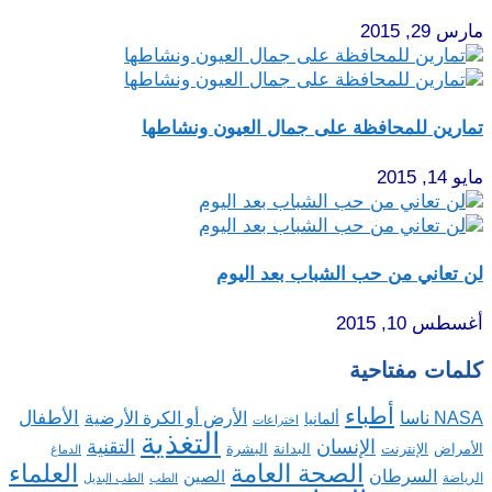
مارس 29, 2015
تمارين للمحافظة على جمال العيون ونشاطها
مايو 14, 2015
لن تعاني من حب الشباب بعد اليوم
أغسطس 10, 2015
كلمات مفتاحية
أطباء
الأطفال
NASA ناسا
الأرض أو الكرة الأرضية
ألمانيا
اختراعات
التغذية
الإنسان
التقنية
الإنترنت
البدانة
البشرة
الأمراض
الدماغ
الصحة العامة
العلماء
السرطان
الصين
الرياضة
الطب
الطب البديل