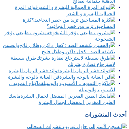
الدهنية بـثمانية نصائح
فوائد المرة
الجمالية للبشرة و الشعر
كثرة
المساحيق تزيد من خطر التجاعيد؟
مشروب طبيعي يؤخر
الشيخوخة
والحسن
يكشفه الضد : كحل داكن وظلال فاتح
طرق بسيطة
لاسترجاع نضارة بشرتك
فوائد قشر الرمان للبشرة
فن العناية بالوجه والبشرة
ماكياج التمويه ..
الأسلوب والوسيلة
ماسك
الطين المغربي المفضل لجمال البشرة
أحدث المنشورات