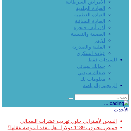
الأمراض السرطانية
العيادة الجلدية
العيادة العظمية
العيادة النسائية
أذن أنف حنجرة
العصبية والنفسية
الإيدز
القلبية والصدرية
عيادة السكري
للسيدات فقط
جمالك سيدتي
طفلك سيدتي
معلومات لك
الريجيم والرياضة
الأحدث
السجن لأسترالي حاول تهريب عشرات السحالي
قميص محترق بـ1139 دولارا.. هل تفقد الموضة عقلها؟