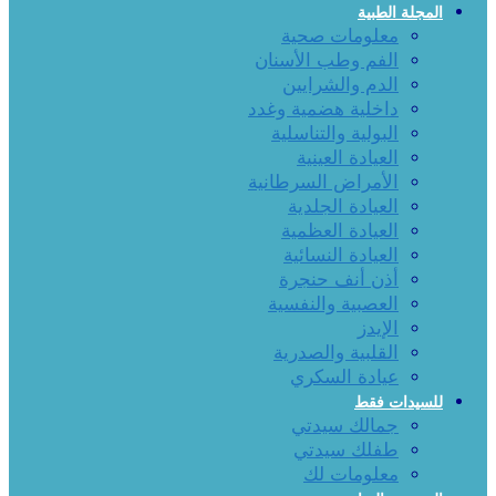
المجلة الطبية
معلومات صحية
الفم وطب الأسنان
الدم والشرايين
داخلية هضمية وغدد
البولية والتناسلية
العيادة العينية
الأمراض السرطانية
العيادة الجلدية
العيادة العظمية
العيادة النسائية
أذن أنف حنجرة
العصبية والنفسية
الإيدز
القلبية والصدرية
عيادة السكري
للسيدات فقط
جمالك سيدتي
طفلك سيدتي
معلومات لك