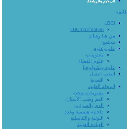
الريجيم والرياضة
قائمة
LBCI
LBCInformation
من هنا وهناك
مجتمع
علم وعلوم
معلومات
علوم الفضاء
علوم وتكنولوجيا
الطب البديل
التغذية
المجلة الطبية
معلومات صحية
الفم وطب الأسنان
الدم والشرايين
داخلية هضمية وغدد
البولية والتناسلية
العيادة العينية