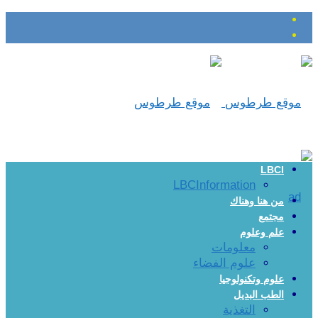
LBCI
LBCInformation
من هنا وهناك
مجتمع
علم وعلوم
معلومات
علوم الفضاء
علوم وتكنولوجيا
الطب البديل
التغذية