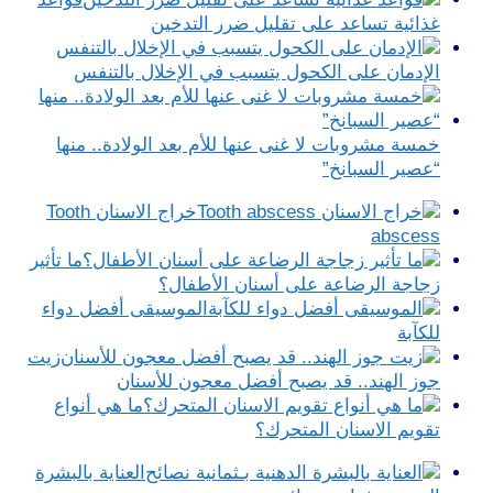
غذائية تساعد على تقليل ضرر التدخين
الإدمان على الكحول يتسبب في الإخلال بالتنفس
خمسة مشروبات لا غنى عنها للأم بعد الولادة.. منها
“عصير السبانخ”
خراج الاسنان Tooth
abscess
ما تأثير
زجاجة الرضاعة على أسنان الأطفال؟
الموسيقى أفضل دواء
للكآبة
زيت
جوز الهند.. قد يصبح أفضل معجون للأسنان
ما هي أنواع
تقويم الاسنان المتحرك؟
العناية بالبشرة