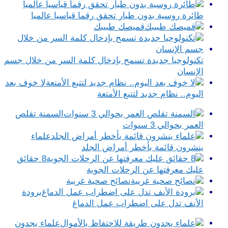
طائرة روسية بدون طيار تحقق رقما قياسيا عالميا
قميصك طبيبك
تكنولوجيا جديدة تسمح بإدخال كلمة السر من خلال جسم
الإنسان
لا خوف بعد
اليوم.. نظام جديد لتتبع الأمتعة
السمنة تقلص
العمر بحوالي 3 سنوات
علماء
ينشرون قائمة بأخطر أمراض الجلد
8 حقائق
عليك معرفتها عن الرحلات الجوية
نصائح صحية غريبة
برودة
الأنف تدل على اضطراب عمل الدماغ
علماء يجدون