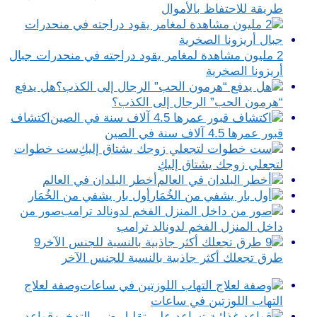
طريقة للاحتفاظ بالأموال
2 مليون مشاهدة لمغامر يقود دراجته في منحدرات جبال
أريزونا الصخرية
هل يدفع
“هرمون الحب” الرجال إلى الكذب؟
اكتشاف
قبور عمرها 4.5 آلاف سنة في الصين
ست خطوات
لتجعلي زوجك يشتاق إليكِ
أخطر البلدان في العالم
أول بار يشفي من الخُمَار
صور من
داخل المنزل الفخم لدونالد ترامب
9
طرق تجعلك أكثر جاذبية بالنسبة للجنس الآخر
وصفة لعلاج
التهاب اللوزتين في ساعات
قواعد