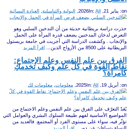
on:
يناير 21, 2026
All
In:
,
البولية والتناسلية
,
العيادة النسائية
حذرت دراسة بريطانية حديثة من أن التدخين السلبي وهو
التعرض لدخان المدخنين يضعف قدرة المرأة على الحمل
والإنجاب . وكشفت الدراسة التي أجريت في جامعة بريستول
البريطانية على 8500 من الأزواج الذين...
اقرأ المزيد
الفرق بين علم النفس وعلم الإجتماع​:
نقاط القوة في كلّ علم وكيف تخدمكِ
كامرأة؟
on:
أبريل 19, 2025
All
In:
,
معلومات
,
معلومات لك
يُعَدّ التعرّف على الفرق بين علم النفس وعلم الاجتماع من
المواضيع الأساسية لفهم طبيعة السلوك البشري والعوامل التي
تؤثّر فيه، سواء على مستوى الفرد أو المجتمع. فالعديد من
النساء يتساءلنَ عن دور...
اقرأ المزيد