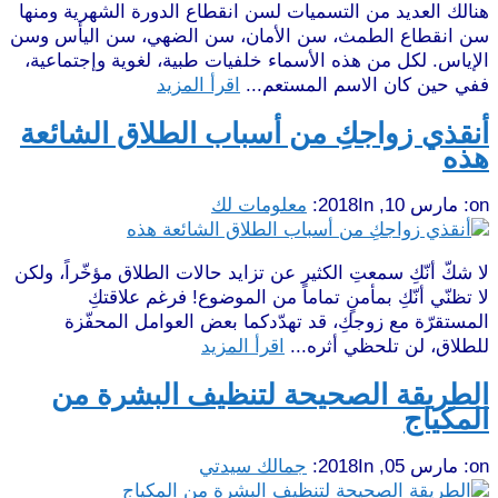
هنالك العديد من التسميات لسن انقطاع الدورة الشهرية ومنها
سن انقطاع الطمث، سن الأمان، سن الضهي، سن اليأس وسن
الإياس. لكل من هذه الأسماء خلفيات طبية، لغوية وإجتماعية،
ففي حين كان الاسم المستعم...
اقرأ المزيد
أنقذي زواجكِ من أسباب الطلاق الشائعة
هذه
on:
مارس 10, 2018
In:
معلومات لك
لا شكّ أنّكِ سمعتِ الكثير عن تزايد حالات الطلاق مؤخّراً، ولكن
لا تظنّي أنّكِ بمأمنٍ تماماً من الموضوع! فرغم علاقتكِ
المستقرّة مع زوجكِ، قد تهدّدكما بعض العوامل المحفّزة
للطلاق، لن تلحظي أثره...
اقرأ المزيد
الطريقة الصحيحة لتنظيف البشرة من
المكياج
on:
مارس 05, 2018
In:
جمالك سيدتي