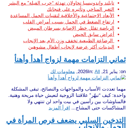
تايلند وإندونيسيا تحاولان تهدئة “حرب الفيلة” مع البشر
التغير المناخي وتأثيره على فنجانك
الأبعاد الاجتماعية والأخلاقية لتقنيات الحمل المساعدة
ارتفاع الضغط في الحمل يسبب أمراض القلب
الرياضة تقلل خطر الإصابة بسرطان المبيض
أعراض سابق الحيض
الرضاعة الطبيعية تخفف وزن الأم بعد الإنجاب
البدينات أكثر عرضة لإنجاب أطفال مشوهين
ثماني التزامات مهمة لزواج أهدأ وأهنأ
on:
يناير 21, 2026
All
In:
,
معلومات لك
مهما تعددت الأسباب والمواجهات والنصائح، تبقى المشكلة
واحدة: كيف “نبهّر” علاقتنا الزوجية لنعيش حياة مريحة وهنية.
فالمناوشات بين رأسين في بيت واحد لن تنتهي ولا
المشاكسات حتى المشاج...
اقرأ المزيد
التدخين السلبي يضعف فرص المرأة في
الحمل والإنجاب