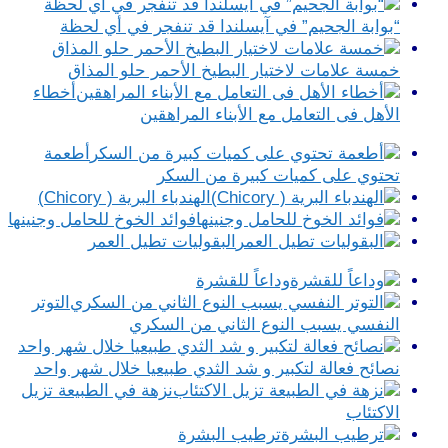
“بوابة الجحيم” في آيسلندا قد تنفجر في أي لحظة
خمسة علامات لاختيار البطيخ الأحمر حلو المذاق
أخطاء
الأهل فى التعامل مع الأبناء المراهقين
أطعمة
تحتوي على كميات كبيرة من السكر
الهندباء البرية ( Chicory)
فوائد الخوخ للحامل وجنينها
البقوليات تطيل العمر
وداعاً للقشرة
التوتر
النفسي يسبب النوع الثاني من السكري
نصائح فعالة لتكبير و شد الثدي طبيعيا خلال شهر واحد
نزهة في الطبيعة تزيل
الاكتئاب
ترطيب البشرة