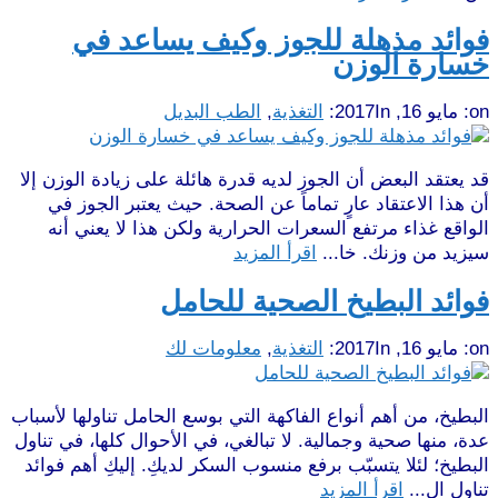
فوائد مذهلة للجوز وكيف يساعد في
خسارة الوزن
on:
مايو 16, 2017
In:
التغذية
,
الطب البديل
قد يعتقد البعض أن الجوز لديه قدرة هائلة على زيادة الوزن إلا
أن هذا الاعتقاد عارٍ تماماً عن الصحة. حيث يعتبر الجوز في
الواقع غذاء مرتفع السعرات الحرارية ولكن هذا لا يعني أنه
سيزيد من وزنك. خا...
اقرأ المزيد
فوائد البطيخ الصحية للحامل
on:
مايو 16, 2017
In:
التغذية
,
معلومات لك
البطيخ، من أهم أنواع الفاكهة التي بوسع الحامل تناولها لأسباب
عدة، منها صحية وجمالية. لا تبالغي، في الأحوال كلها، في تناول
البطيخ؛ لئلا يتسبّب برفع منسوب السكر لديكِ. إليكِ أهم فوائد
تناول ال...
اقرأ المزيد