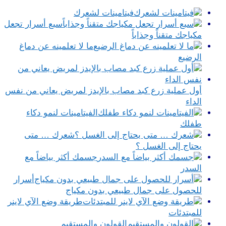
فيتامينات لشعرك
سبع أسرار تجعل
مكياجك متقناً وجذاباً
ما لا تعلمينه عن دماغ
الرضيع
أول عملية زرع كبد مصاب بالإيدز لمريض يعاني من نفس
الداء
الفيتامينات لنمو دكاء
طفلك
شعرك … متى
يحتاج إلى الغسل ؟
جسمك أكثر بياضاً مع
السدر
أسرار
للحصول على جمال طبيعي بدون مكياج
طريقة وضع الآي لاينر
للمبتدئات
القولون والمستقيم