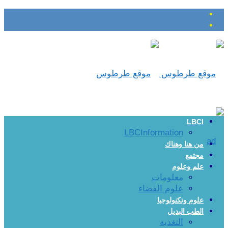
LBCI
LBCInformation
من هنا وهناك
مجتمع
علم وعلوم
معلومات
علوم الفضاء
علوم وتكنولوجيا
الطب البديل
التغذية