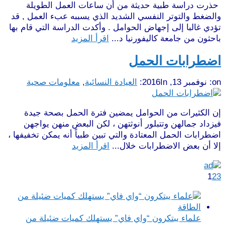
حذرت دراسة طبية حديثة من أن ساعات العمل الطويلة
والضغط والتوتر النفسي الشديد الذي يسببه عبء العمل , قد
تؤدي غالبا إلى إجهاض الحوامل . وأكدت الدراسة التي قام بها
باحثون من جامعة كاليفورنيا د...
اقرأ المزيد
اضطرابات الحمل
on:
نوفمبر 13, 2016
In:
العيادة النسائية
,
معلومات صحية
إن الكثيرات من الحوامل يمضين فترة الحمل بصحة جيدة
فيزداد جمالهن وتتبلور أنوثتهن ، لكن البعض منهن يواجهن
اضطرابات الحمل المعتادة والتي تبين طبياً أنه يمكن تخفيفها ،
إلا أن بعض الاضطرابات خلال...
اقرأ المزيد
1
2
3
علماء يبتكرون “واي فاي” يستهلك كميات ضئيلة من