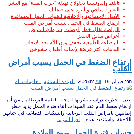
تايلند وإندونيسيا تحاولان تهدئة “حرب الفيلة” مع البشر
التغير المناخي وتأثيره على فنجانك
الأبعاد الاجتماعية والأخلاقية لتقنيات الحمل المساعدة
ارتفاع الضغط في الحمل يسبب أمراض القلب
الرياضة تقلل خطر الإصابة بسرطان المبيض
أعراض سابق الحيض
الرضاعة الطبيعية تخفف وزن الأم بعد الإنجاب
البدينات أكثر عرضة لإنجاب أطفال مشوهين
ارتفاع الضغط في الحمل يسبب أمراض
القلب
on:
فبراير 18, 2026
All
In:
,
العيادة النسائية
,
معلومات لك
لندن : حذرت دراسة نشرتها المجلة الطبية البريطانية, من أن
ارتفاع ضغط الدم عند السيدات أثناء فترة الحمل يزيد خطر
إصابتهن بأمراض القلب الوعائية والسكتات الدماغية في حياتهن
اللاحقة. واستندت هذه...
اقرأ المزيد
حساب فترة الحمل ويوم الولادة