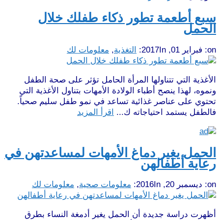
سبع أطعمة تطور ذكاء طفلك خلال
الحمل
on:
فبراير 01, 2017
In:
التغذية
,
معلومات لك
الأغذية التي تتناولها المرأة الحامل تؤثر على صحة الطفل
ونموه، لهذا ينصح أطباء الولادة الأمهات بتناول الأغذية التي
تحتوي على عناصر غذائية تساعد في نمو طفل سليم صحياً.
فالطفل يستمد احتياجاته ك...
اقرأ المزيد
الحمل يغير دماغ الأمهات لمساعدتهن في
رعاية أطفالهن
on:
ديسمبر 20, 2016
In:
معلومات صحية
,
معلومات لك
أظهرت دراسة جديدة أن الحمل يغير أدمغة النساء بطرق