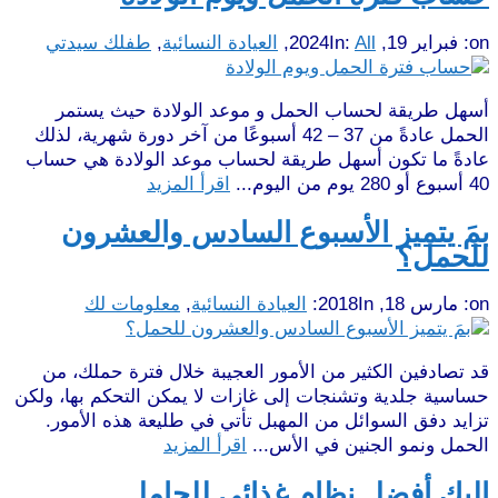
on:
فبراير 19, 2024
All
In:
,
العيادة النسائية
,
طفلك سيدتي
أسهل طريقة لحساب الحمل و موعد الولادة حيث يستمر
الحمل عادةً من 37 – 42 أسبوعًا من آخر دورة شهرية، لذلك
عادةً ما تكون أسهل طريقة لحساب موعد الولادة هي حساب
40 أسبوع أو 280 يوم من اليوم...
اقرأ المزيد
بمَ يتميز الأسبوع السادس والعشرون
للحمل؟
on:
مارس 18, 2018
In:
العيادة النسائية
,
معلومات لك
قد تصادفين الكثير من الأمور العجيبة خلال فترة حملك، من
حساسية جلدية وتشنجات إلى غازات لا يمكن التحكم بها، ولكن
تزايد دفق السوائل من المهبل تأتي في طليعة هذه الأمور.
الحمل ونمو الجنين في الأس...
اقرأ المزيد
إليك أفضل نظام غذائي للحامل