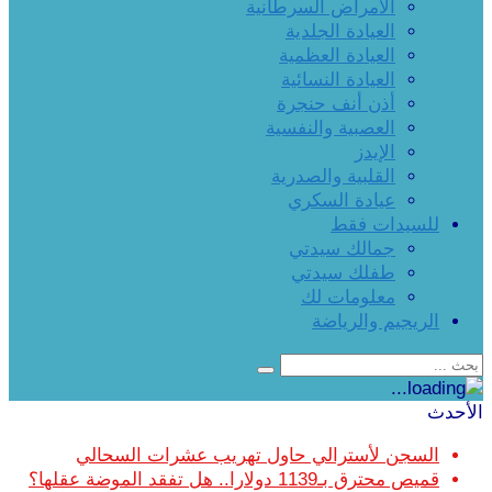
الأمراض السرطانية
العيادة الجلدية
العيادة العظمية
العيادة النسائية
أذن أنف حنجرة
العصبية والنفسية
الإيدز
القلبية والصدرية
عيادة السكري
للسيدات فقط
جمالك سيدتي
طفلك سيدتي
معلومات لك
الريجيم والرياضة
الأحدث
السجن لأسترالي حاول تهريب عشرات السحالي
قميص محترق بـ1139 دولارا.. هل تفقد الموضة عقلها؟