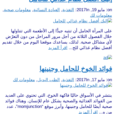
on:
مايو 19, 2017
In:
التغذية
,
العيادة النسائية
,
معلومات صحية
,
معلومات لك
على المرأة الحامل أن تنتبه جيدًّا إلى الأطعمة التي تتناولها
خلال الفصول الثلاثة من أجل مرور المراحل من دون التعرّض
لأي مشاكل صحية. لذلك، يساعدك موقعنا اليوم من خلال تقديم
أفضل نظام غذائي للح...
اقرأ المزيد
فوائد الخوخ للحامل وجنينها
on:
مايو 17, 2017
In:
التغذية
,
الطب البديل
,
معلومات لك
ينتشر في الأسواق حاليًا فاكهة الخوخ، التي تحتوي على العديد
من الفوائد الغذائية والصحية بشكل عام للإنسان. وهناك فوائد
صحية أيضًا للحامل وجنينها، وأبرز موقع “momjunction”، عدد
من ه...
اقرأ المزيد