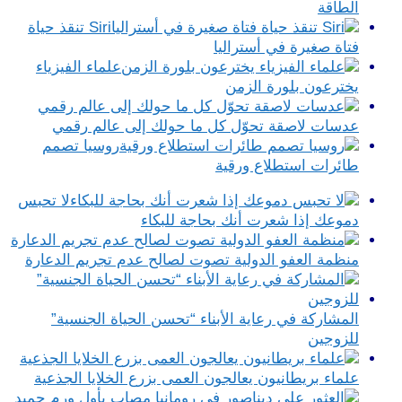
الطاقة
Siri تنقذ حياة
فتاة صغيرة في أستراليا
علماء الفيزياء
يخترعون بلورة الزمن
عدسات لاصقة تحوّل كل ما حولك إلى عالم رقمي
روسيا تصمم
طائرات استطلاع ورقية
لا تحبس
دموعك إذا شعرت أنك بحاجة للبكاء
منظمة العفو الدولية تصوت لصالح عدم تجريم الدعارة
المشاركة في رعاية الأبناء “تحسن الحياة الجنسية”
للزوجين
علماء بريطانيون يعالجون العمى بزرع الخلايا الجذعية