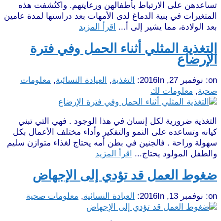
تساعدهن على الارتباط بأطفالهن ورعايتهم. واكتُشفت هذه
المتغيرات في بنية الدماغ لدى الأمهات بعد دراستها لمدة عامين
بعد الولادة، مما يشير إلى أ...
اقرأ المزيد
التغذية المثلي أثناء الحمل وفي فترة
الإرضاع
on:
نوفمبر 27, 2016
In:
التغذية
,
العيادة النسائية
,
معلومات
صحية
,
معلومات لك
التغذية ضرورية لكل إنسان في هذا الوجود . فهي التي تبني
كيانه وتساعده على النمو والتفكير وأداء مختلف الأعمال بكل
سهولة وراحة . فالجنين في بطن أمه يحتاج لغذاء متوازن سليم
والطفل المولود يحتاج...
اقرأ المزيد
ضغوط العمل قد تؤدي إلى الإجهاض
on:
نوفمبر 13, 2016
In:
العيادة النسائية
,
معلومات صحية