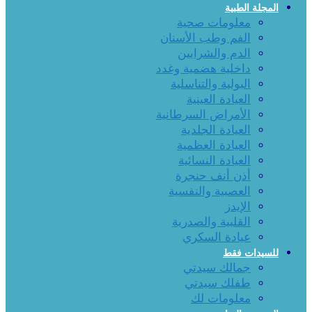
المجلة الطبية
معلومات صحية
الفم وطب الأسنان
الدم والشرايين
داخلية هضمية وغدد
البولية والتناسلية
العيادة العينية
الأمراض السرطانية
العيادة الجلدية
العيادة العظمية
العيادة النسائية
أذن أنف حنجرة
العصبية والنفسية
الإيدز
القلبية والصدرية
عيادة السكري
للسيدات فقط
جمالك سيدتي
طفلك سيدتي
معلومات لك