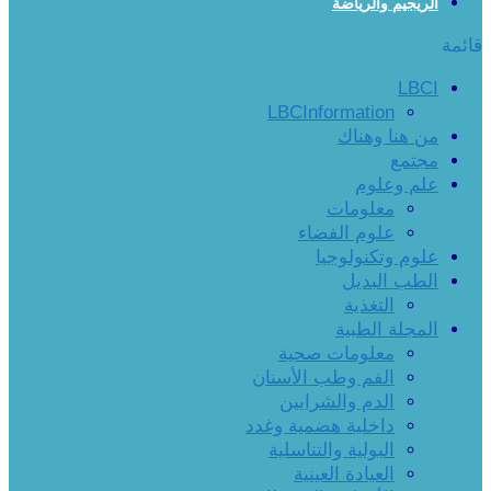
الريجيم والرياضة
قائمة
LBCI
LBCInformation
من هنا وهناك
مجتمع
علم وعلوم
معلومات
علوم الفضاء
علوم وتكنولوجيا
الطب البديل
التغذية
المجلة الطبية
معلومات صحية
الفم وطب الأسنان
الدم والشرايين
داخلية هضمية وغدد
البولية والتناسلية
العيادة العينية